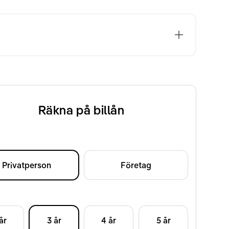
Räkna på billån
Privatperson
Företag
d
år
3 år
4 år
5 år