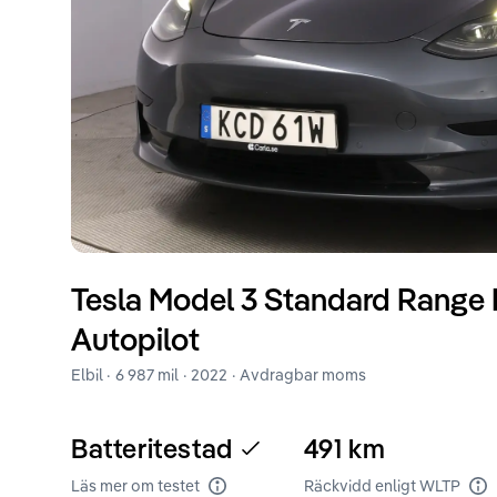
Tesla
Model 3
Standard Range 
Autopilot
Elbil ·
6 987 mil
·
2022
· Avdragbar moms
Batteritestad
491
km
Läs mer om testet
Räckvidd enligt WLTP
Batteritest
Rä