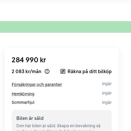
284 990 kr
2 083 kr
/
mån
Räkna på ditt bilköp
Open loan example
ingår
Försäkringar och garantier
ingår
Hemkörning
Sommarhjul
ingår
Bilen är
såld
Den här bilen är såld. Skapa en bevakning så