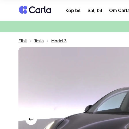
Tillbaka till startsidan
Köp bil
Sälj bil
Om Carl
Elbil
Tesla
Model 3
Visa föregående bild