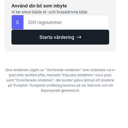
Använd din bil som inbyte
Vi tar emot både el- och fossildrivna bilar.
S
Ditt regnummer
Starta värdering
Våra omdömen utgörs av ”Verifierade omdömen” som inhämtats via e-
post efter slutförd affär, manuellt ”Inbjudna omdömen” via e-post,
samt ”Overifierade omdömen”, där kunder själva lämnat ett omdöme
på Trustpilot. Trustpilots snittbetyg baseras på tid, frekvens och ett
Bayesianskt genomsnitt.