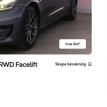
Visa 360°
RWD Facelift
Skapa bevakning
ckvidd enligt WLTP