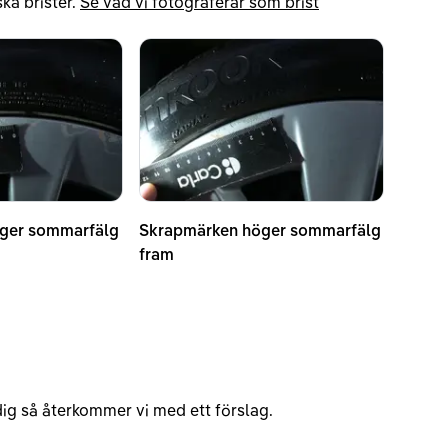
ka brister.
Se vad vi fotograferar som brist
ger sommarfälg
Skrapmärken höger sommarfälg
fram
v dig så återkommer vi med ett förslag.