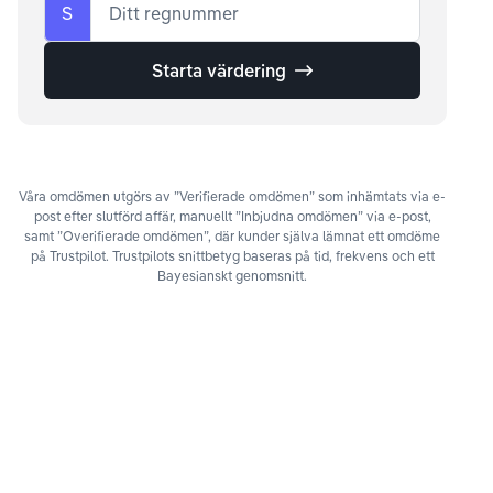
S
Ditt regnummer
Starta värdering
Våra omdömen utgörs av ”Verifierade omdömen” som inhämtats via e-
post efter slutförd affär, manuellt ”Inbjudna omdömen” via e-post,
samt ”Overifierade omdömen”, där kunder själva lämnat ett omdöme
på Trustpilot. Trustpilots snittbetyg baseras på tid, frekvens och ett
Bayesianskt genomsnitt.