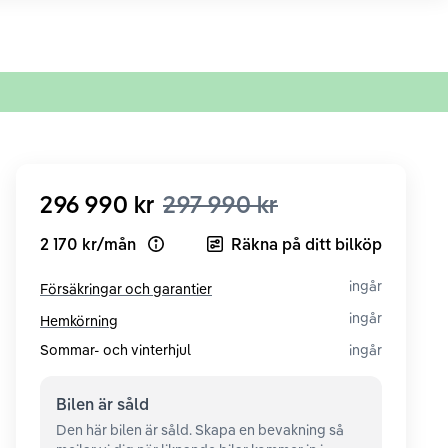
296 990 kr
297 990 kr
2 170 kr
/
mån
Räkna på ditt bilköp
Open loan example
ingår
Försäkringar och garantier
ingår
Hemkörning
Sommar- och vinterhjul
ingår
Bilen är
såld
Den här bilen är såld. Skapa en bevakning så