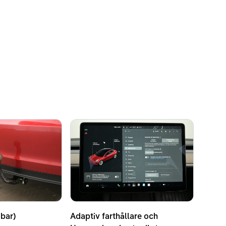
ckvidd enligt WLTP
bar)
Adaptiv farthållare och