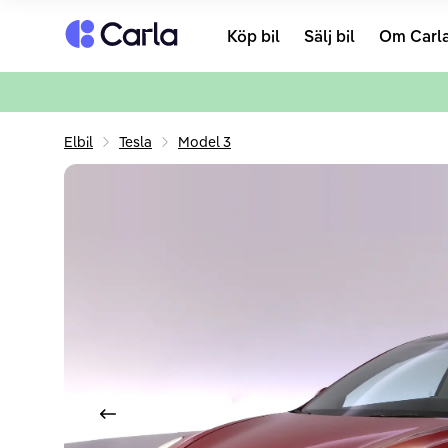
Tillbaka till startsidan
Köp bil
Sälj bil
Om Carl
Elbil
Tesla
Model 3
Visa föregående bild