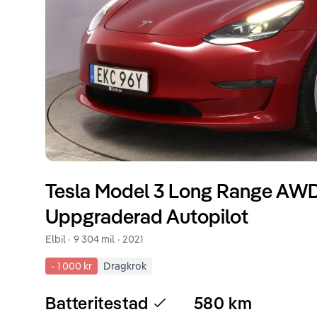
Tesla
Model 3
Long Range AWD 
Uppgraderad Autopilot
Elbil ·
9 304 mil
·
2021
-
1 000 kr
Dragkrok
Batteritestad
580
km