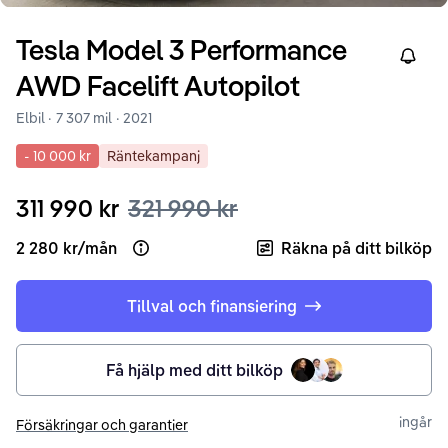
Tesla
Model 3
Performance
Right
AWD Facelift Autopilot
Elbil ·
7 307 mil
·
2021
-
10 000 kr
Räntekampanj
311 990 kr
321 990 kr
2 280 kr
/
mån
Räkna på ditt bilköp
Open loan example
Tillval och finansiering
Få hjälp med ditt bilköp
ingår
Försäkringar och garantier