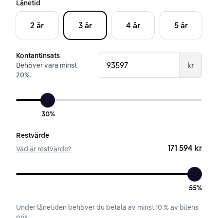
Lånetid
2 år
3 år
4 år
5 år
Kontantinsats
kr
Behöver vara minst
20
%.
30%
Restvärde
171 594 kr
Vad är restvärde?
55%
Under
lånetiden
behöver du betala av minst
10
% av bilens
pris.