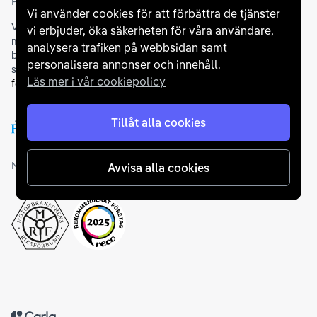
Partners och betallösningar
Vi använder cookies för att förbättra de tjänster
Vi samarbetar med
flertalet banker
för att erbjuda dig bästa
vi erbjuder, öka säkerheten för våra användare,
möjliga finansieringslösning och stödjer en rad olika
analysera trafiken på webbsidan samt
betalningsmetoder. För att du ska känna dig trygg vid ditt köp
personalisera annonser och innehåll.
samarbetar vi med Folksam och AutoConcept gällande
Läs mer i vår cookiepolicy
försäkringar och garantier
.
Tillåt alla cookies
Medlemskap och utmärkelser
Avvisa alla cookies
Tillbaka till startsidan