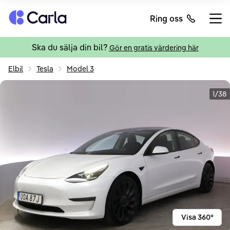
Tillbaka till startsidan
Ring oss
Öppn
Ska du sälja din bil?
Gör en gratis värdering här
Elbil
Tesla
Model 3
1/38
Visa 360°