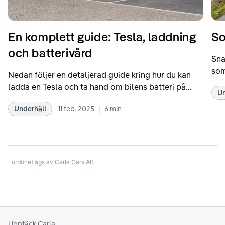
En komplett guide: Tesla, laddning
So
och batterivård
Sna
som
Nedan följer en detaljerad guide kring hur du kan
som
ladda en Tesla och ta hand om bilens batteri på
Un
kör
bästa sätt. Informationen är baserad på Teslas
dat
|
Underhåll
11 feb. 2025
6
min
rekommendationer samt våra egna erfarenheter
se 
kring elbilar. Notera att Tesla ibland uppdaterar
beh
sina rekommendationer, så det kan vara en bra idé
til
att kolla Teslas officiella supportsidor för den
din
senaste informationen.
Fordonet ägs av Carla Cars AB
att
som
Upptäck Carla