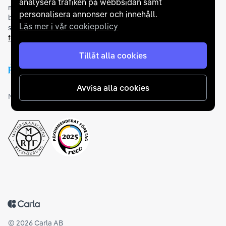
analysera trafiken på webbsidan samt
möjliga finansieringslösning och stödjer en rad olika
personalisera annonser och innehåll.
betalningsmetoder. För att du ska känna dig trygg vid ditt köp
Läs mer i vår cookiepolicy
samarbetar vi med Folksam och AutoConcept gällande
försäkringar och garantier
.
Tillåt alla cookies
Avvisa alla cookies
Medlemskap och utmärkelser
Tillbaka till startsidan
©
2026
Carla AB