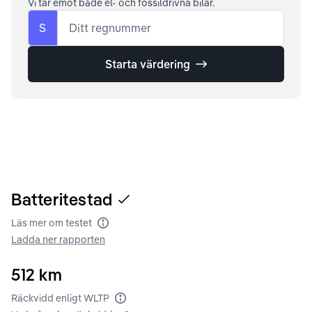
Vi tar emot både el- och fossildrivna bilar.
S
Ditt regnummer
Starta värdering
Batteritestad
Läs mer om testet
Batteritest
Ladda ner rapporten
512
km
Räckvidd enligt WLTP
Räckvidd enligt WLTP