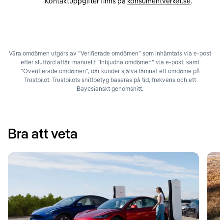
Kontaktuppgifter finns på
konsumentverket.se
.
Våra omdömen utgörs av ”Verifierade omdömen” som inhämtats via e-post
efter slutförd affär, manuellt ”Inbjudna omdömen” via e-post, samt
”Overifierade omdömen”, där kunder själva lämnat ett omdöme på
Trustpilot. Trustpilots snittbetyg baseras på tid, frekvens och ett
Bayesianskt genomsnitt.
Bra att veta