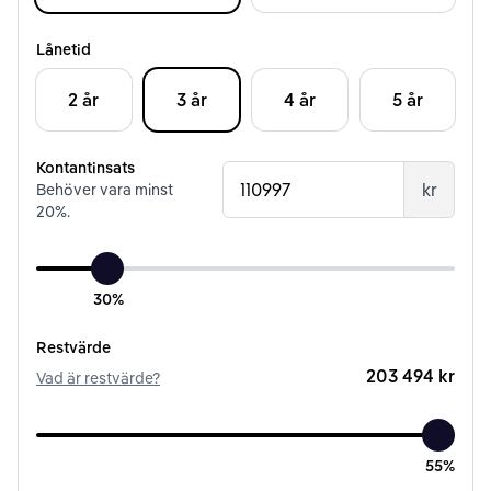
Lånetid
2 år
3 år
4 år
5 år
Kontantinsats
kr
Behöver vara minst
20
%.
30%
Restvärde
203 494 kr
Vad är restvärde?
55%