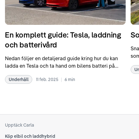
En komplett guide: Tesla, laddning
So
och batterivård
Sna
som
Nedan följer en detaljerad guide kring hur du kan
som
ladda en Tesla och ta hand om bilens batteri på
Un
kör
bästa sätt. Informationen är baserad på Teslas
dat
|
Underhåll
11 feb. 2025
6
min
rekommendationer samt våra egna erfarenheter
se 
kring elbilar. Notera att Tesla ibland uppdaterar
beh
sina rekommendationer, så det kan vara en bra idé
til
att kolla Teslas officiella supportsidor för den
din
senaste informationen.
att
som
Upptäck Carla
Köp elbil och laddhybrid