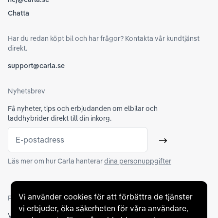
Chatta
Har du redan köpt bil och har frågor? Kontakta vår kundtjänst
direkt.
support@carla.se
Nyhetsbrev
Få nyheter, tips och erbjudanden om elbilar och
laddhybrider direkt till din inkorg.
E-postadress
Skicka
Läs mer om hur Carla hanterar
dina personuppgifter
Vi använder cookies för att förbättra de tjänster
Partners och betallösningar
vi erbjuder, öka säkerheten för våra användare,
Vi samarbetar med
flertalet banker
för att erbjuda dig bästa