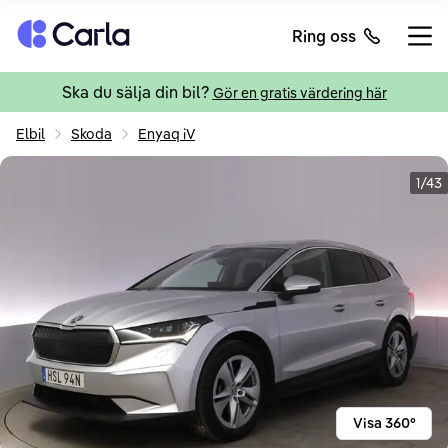
Tillbaka till startsidan
Ring oss
Öppn
Ska du sälja din bil?
Gör en gratis värdering här
Elbil
Skoda
Enyaq iV
1/43
Visa 360°