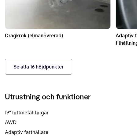
Dragkrok (elmanövrerad)
Adaptiv f
filhållni
Se alla
16
höjdpunkter
Utrustning och funktioner
19" lättmetallfälgar
AWD
Adaptiv farthållare