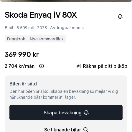
Skoda
Enyaq iV
80X
Right
Elbil ·
8 509 mil
·
2023
· Avdragbar moms
Dragkrok
Nya sommardäck
369 990 kr
2 704 kr
/
mån
Räkna på ditt bilköp
Open loan example
Bilen är
såld
Den här bilen är såld. Skapa en bevakning så mejlar vi dig
när liknande bilar kommer in i lager.
Skapa bevakning
Se liknande bilar