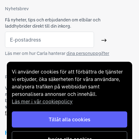
Nyhetsbrev
Få nyheter, tips och erbjudanden om elbilar och
laddhybrider direkt till din inkorg.
E-postadress
Skicka
Läs mer om hur Carla hanterar
dina personuppgifter
Vi använder cookies för att förbättra de tjänster
Partners och betallösningar
vi erbjuder, öka säkerheten för våra användare,
analysera trafiken på webbsidan samt
Vi samarbetar med
flertalet banker
för att erbjuda dig bästa
personalisera annonser och innehåll.
möjliga finansieringslösning och stödjer en rad olika
betalningsmetoder. För att du ska känna dig trygg vid ditt köp
Läs mer i vår cookiepolicy
samarbetar vi med Folksam och AutoConcept gällande
försäkringar och garantier
.
Tillåt alla cookies