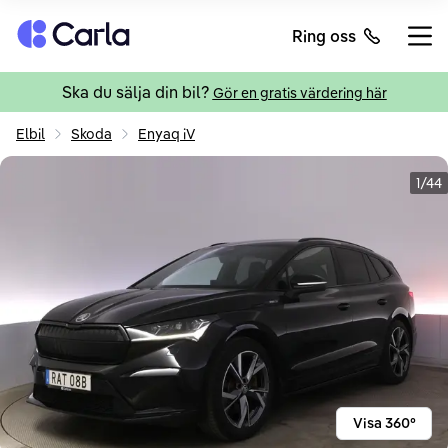
Tillbaka till startsidan
Ring oss
Öppn
Ska du sälja din bil?
Gör en gratis värdering här
Elbil
Skoda
Enyaq iV
1/44
Visa 360°