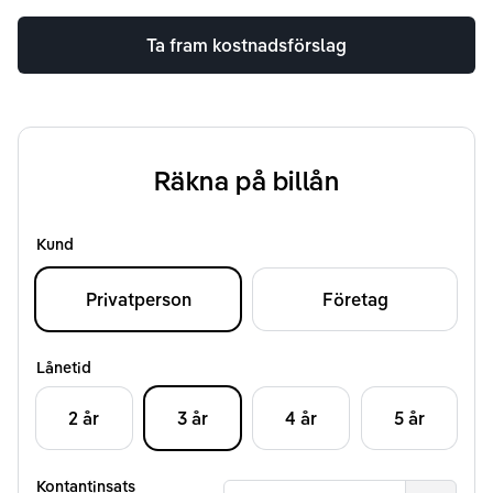
Ta fram kostnadsförslag
Räkna på billån
Kund
Privatperson
Företag
Lånetid
2 år
3 år
4 år
5 år
Kontantinsats