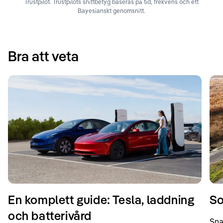
Trustpilot. Trustpilots snittbetyg baseras på tid, frekvens och ett
Bayesianskt genomsnitt.
Bra att veta
En komplett guide: Tesla, laddning
So
och batterivård
Sna