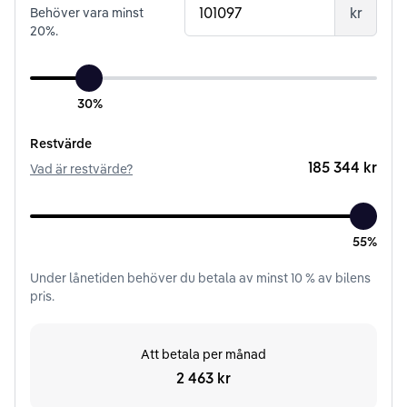
kr
Behöver vara minst
20
%.
30%
Restvärde
185 344 kr
Vad är restvärde?
55%
Under
lånetiden
behöver du betala av minst
10
% av bilens
pris.
Att betala per månad
2 463 kr