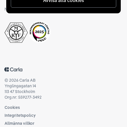
Avvisa alla cookies
Medlemskap och utmärkelser
Tillbaka till startsidan
©
2026
Carla AB
Ynglingagatan 14
113 47 Stockholm
Org.nr: 559277-3492
Cookies
Integritetspolicy
Allmänna villkor