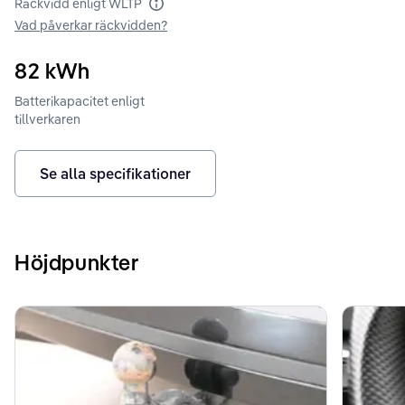
Räckvidd enligt WLTP
Räckvidd enligt WLTP
Vad påverkar räckvidden?
82
kWh
Batterikapacitet enligt
tillverkaren
Se alla specifikationer
Höjdpunkter