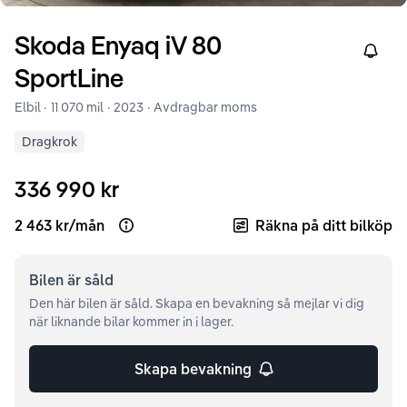
Skoda
Enyaq iV
80
Right
SportLine
Elbil ·
11 070 mil
·
2023
· Avdragbar moms
Dragkrok
336 990 kr
2 463 kr
/
mån
Räkna på ditt bilköp
Open loan example
Bilen är
såld
Den här bilen är såld. Skapa en bevakning så mejlar vi dig
när liknande bilar kommer in i lager.
Skapa bevakning