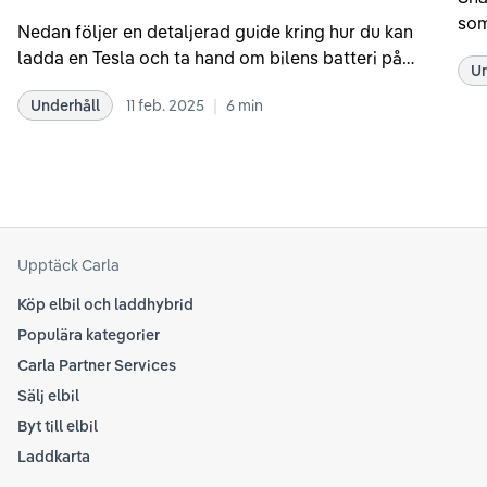
som
Nedan följer en detaljerad guide kring hur du kan
som
ladda en Tesla och ta hand om bilens batteri på
Un
kör
bästa sätt. Informationen är baserad på Teslas
dat
|
Underhåll
11 feb. 2025
6
min
rekommendationer samt våra egna erfarenheter
se 
kring elbilar. Notera att Tesla ibland uppdaterar
beh
sina rekommendationer, så det kan vara en bra idé
til
att kolla Teslas officiella supportsidor för den
din
senaste informationen.
att
som
Upptäck Carla
Köp elbil och laddhybrid
Populära kategorier
Carla Partner Services
Sälj elbil
Byt till elbil
Laddkarta