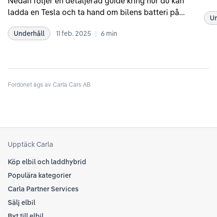
Nedan följer en detaljerad guide kring hur du kan
som
ladda en Tesla och ta hand om bilens batteri på
Un
kör
bästa sätt. Informationen är baserad på Teslas
dat
|
Underhåll
11 feb. 2025
6
min
rekommendationer samt våra egna erfarenheter
se 
kring elbilar. Notera att Tesla ibland uppdaterar
beh
sina rekommendationer, så det kan vara en bra idé
til
att kolla Teslas officiella supportsidor för den
din
senaste informationen.
Fordonet ägs av Carla Cars AB
att
som
Upptäck Carla
Köp elbil och laddhybrid
Populära kategorier
Carla Partner Services
Sälj elbil
Byt till elbil