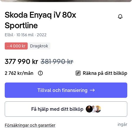
Skoda
Enyaq iV
80x
Right
Sportline
Elbil ·
10 156 mil
·
2022
-
4 000 kr
Dragkrok
377 990 kr
381 990 kr
2 762 kr
/
mån
Räkna på ditt bilköp
Open loan example
Tillval och finansiering
Få hjälp med ditt bilköp
ingår
Försäkringar och garantier