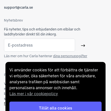
support@carla.se
Nyhetsbrev
Få nyheter, tips och erbjudanden om elbilar och
laddhybrider direkt till din inkorg.
E-postadress
Skicka
Läs mer om hur Carla hanterar
dina personuppgifter
Vi använder cookies för att förbättra de tjänster
Partners och betallösningar
vi erbjuder, öka säkerheten för våra användare,
analysera trafiken på webbsidan samt
Vi samarbetar med
flertalet banker
för att erbjuda dig bästa
personalisera annonser och innehåll.
möjliga finansieringslösning och stödjer en rad olika
Läs mer i vår cookiepolicy
betalningsmetoder. För att du ska känna dig trygg vid ditt köp
samarbetar vi med Folksam och AutoConcept gällande
försäkringar och garantier
.
Tillåt alla cookies