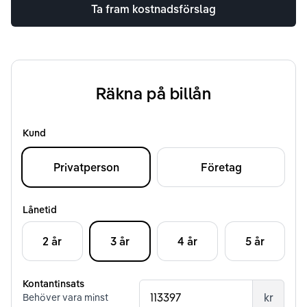
Ta fram kostnadsförslag
Räkna på billån
Kund
Privatperson
Företag
Lånetid
2 år
3 år
4 år
5 år
Kontantinsats
kr
Behöver vara minst