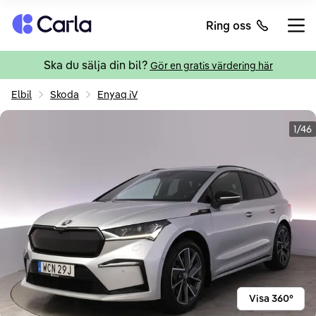
Tillbaka till startsidan
Ring oss
Öppn
Ska du sälja din bil?
Gör en gratis värdering här
Elbil
Skoda
Enyaq iV
1/46
Visa 360°