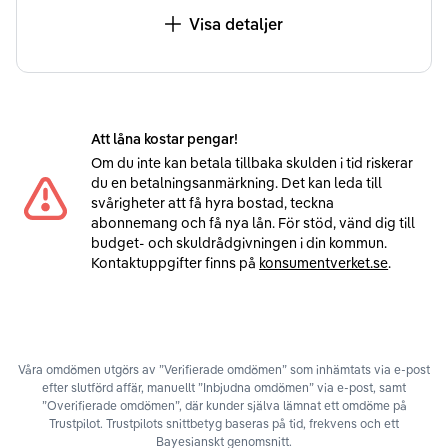
Visa detaljer
Att låna kostar pengar!
Om du inte kan betala tillbaka skulden i tid riskerar
du en betalningsanmärkning. Det kan leda till
svårigheter att få hyra bostad, teckna
abonnemang och få nya lån. För stöd, vänd dig till
budget- och skuldrådgivningen i din kommun.
Kontaktuppgifter finns på
konsumentverket.se
.
Våra omdömen utgörs av ”Verifierade omdömen” som inhämtats via e-post
efter slutförd affär, manuellt ”Inbjudna omdömen” via e-post, samt
”Overifierade omdömen”, där kunder själva lämnat ett omdöme på
Trustpilot. Trustpilots snittbetyg baseras på tid, frekvens och ett
Bayesianskt genomsnitt.