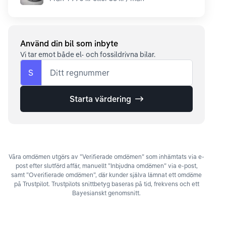
Använd din bil som inbyte
Vi tar emot både el- och fossildrivna bilar.
S
Ditt regnummer
Starta värdering
Våra omdömen utgörs av ”Verifierade omdömen” som inhämtats via e-
post efter slutförd affär, manuellt ”Inbjudna omdömen” via e-post,
samt ”Overifierade omdömen”, där kunder själva lämnat ett omdöme
på Trustpilot. Trustpilots snittbetyg baseras på tid, frekvens och ett
Bayesianskt genomsnitt.