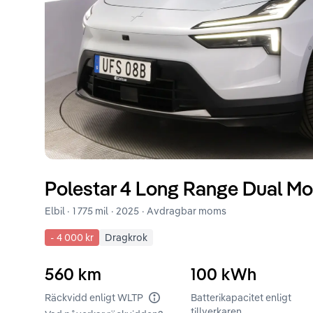
Polestar
4
Long Range Dual Mot
Elbil ·
1 775 mil
·
2025
· Avdragbar moms
-
4 000 kr
Dragkrok
560
km
100
kWh
Räckvidd enligt WLTP
Batterikapacitet enligt
tillverkaren