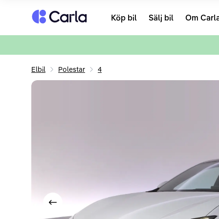
Tillbaka till startsidan
Köp bil
Sälj bil
Om Carl
Elbil
Polestar
4
Visa föregående bild