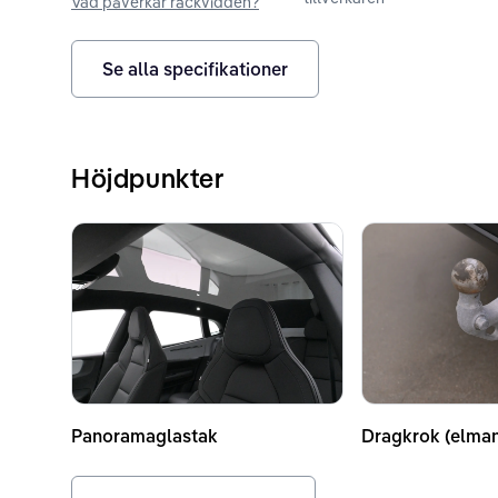
Vad påverkar räckvidden?
Se alla specifikationer
Höjdpunkter
Panoramaglastak
Dragkrok (elma