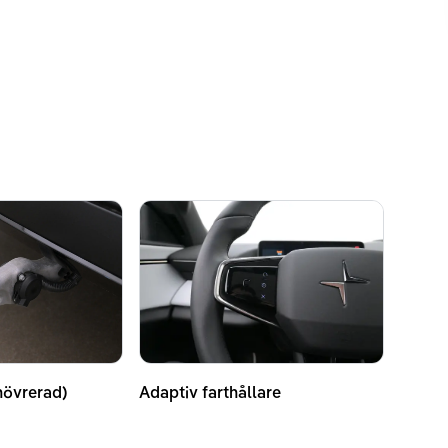
növrerad)
Adaptiv farthållare