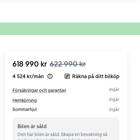
618 990 kr
622 990 kr
4 524 kr
/
mån
Räkna på ditt bilköp
Open loan example
ingår
Försäkringar och garantier
ingår
Hemkörning
Sommarhjul
ingår
Bilen är
såld
Den här bilen är såld. Skapa en bevakning så