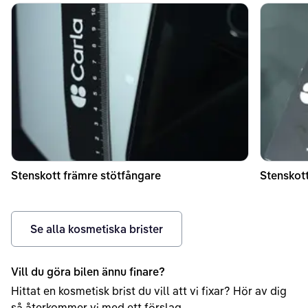
Stenskott främre stötfångare
Stenskott
Se alla kosmetiska brister
Vill du göra bilen ännu finare?
Hittat en kosmetisk brist du vill att vi fixar? Hör av dig
så återkommer vi med ett förslag.