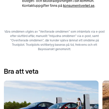
budget- och skuldrådgivningen i din kommun.
Kontaktuppgifter finns på
konsumentverket.se
.
Våra omdömen utgörs av ”Verifierade omdömen” som inhämtats via e-post
efter slutförd affär, manuellt ”Inbjudna omdömen” via e-post, samt
”Overifierade omdömen”, där kunder själva lämnat ett omdöme på
Trustpilot. Trustpilots snittbetyg baseras på tid, frekvens och ett
Bayesianskt genomsnitt.
Bra att veta