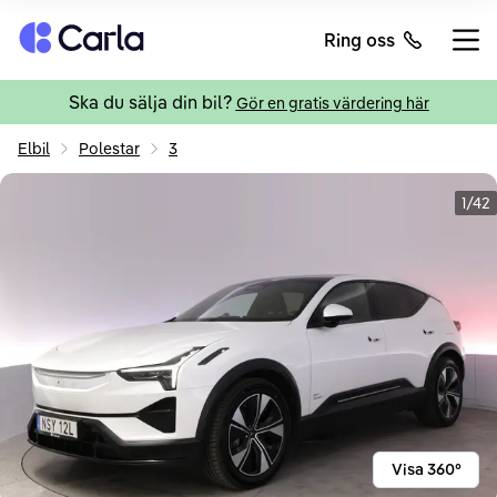
Tillbaka till startsidan
Ring oss
Öppn
Ska du sälja din bil?
Gör en gratis värdering här
Elbil
Polestar
3
1/42
Visa 360°