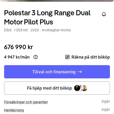
Polestar
3
Long Range Dual
Right
Motor Pilot Plus
Elbil ·
1 353 mil
·
2025
· Avdragbar moms
676 990 kr
4 947 kr
/
mån
Räkna på ditt bilköp
Open loan example
Tillval och finansiering
Få hjälp med ditt bilköp
ingår
Försäkringar och garantier
ingår
Hemkörning