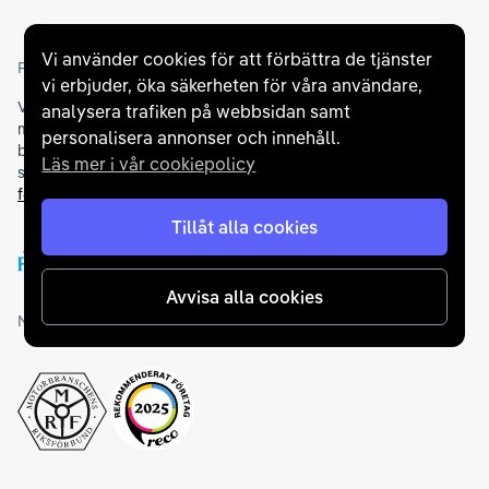
Vi använder cookies för att förbättra de tjänster
Partners och betallösningar
vi erbjuder, öka säkerheten för våra användare,
Vi samarbetar med
flertalet banker
för att erbjuda dig bästa
analysera trafiken på webbsidan samt
möjliga finansieringslösning och stödjer en rad olika
personalisera annonser och innehåll.
betalningsmetoder. För att du ska känna dig trygg vid ditt köp
Läs mer i vår cookiepolicy
samarbetar vi med Folksam och AutoConcept gällande
försäkringar och garantier
.
Tillåt alla cookies
Avvisa alla cookies
Medlemskap och utmärkelser