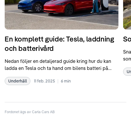
En komplett guide: Tesla, laddning
So
och batterivård
Sna
som
Nedan följer en detaljerad guide kring hur du kan
som
ladda en Tesla och ta hand om bilens batteri på
Un
kör
bästa sätt. Informationen är baserad på Teslas
dat
|
Underhåll
11 feb. 2025
6
min
rekommendationer samt våra egna erfarenheter
se 
kring elbilar. Notera att Tesla ibland uppdaterar
beh
sina rekommendationer, så det kan vara en bra idé
til
att kolla Teslas officiella supportsidor för den
din
senaste informationen.
Fordonet ägs av Carla Cars AB
att
som