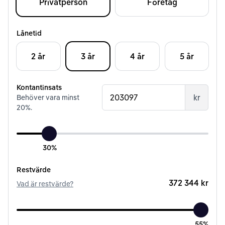
Privatperson
Företag
Lånetid
2 år
3 år
4 år
5 år
Kontantinsats
kr
Behöver vara minst
20
%.
30%
Restvärde
372 344 kr
Vad är restvärde?
55%