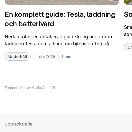
En komplett guide: Tesla, laddning
So
och batterivård
Sna
som
Nedan följer en detaljerad guide kring hur du kan
som
ladda en Tesla och ta hand om bilens batteri på
Un
kör
bästa sätt. Informationen är baserad på Teslas
dat
|
Underhåll
11 feb. 2025
6
min
rekommendationer samt våra egna erfarenheter
se 
kring elbilar. Notera att Tesla ibland uppdaterar
beh
sina rekommendationer, så det kan vara en bra idé
til
att kolla Teslas officiella supportsidor för den
din
senaste informationen.
Fordonet ägs av Carla Cars AB
att
som
Upptäck Carla