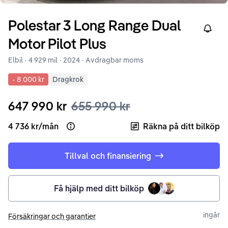
Polestar
3
Long Range Dual
Right
Motor Pilot Plus
Elbil ·
4 929 mil
·
2024
· Avdragbar moms
-
8 000 kr
Dragkrok
647 990 kr
655 990 kr
4 736 kr
/
mån
Räkna på ditt bilköp
Open loan example
Tillval och finansiering
Få hjälp med ditt bilköp
ingår
Försäkringar och garantier