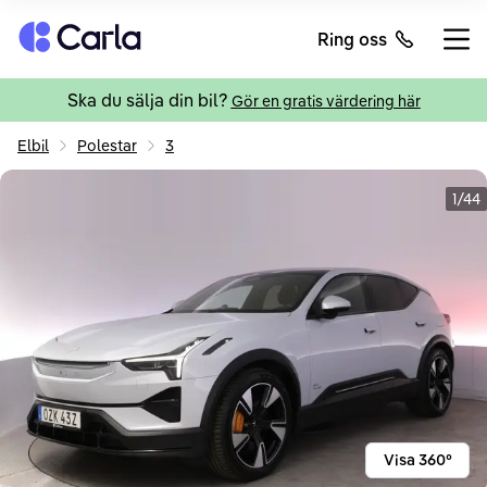
Tillbaka till startsidan
Ring oss
Öppn
Ska du sälja din bil?
Gör en gratis värdering här
Elbil
Polestar
3
1/44
Visa 360°