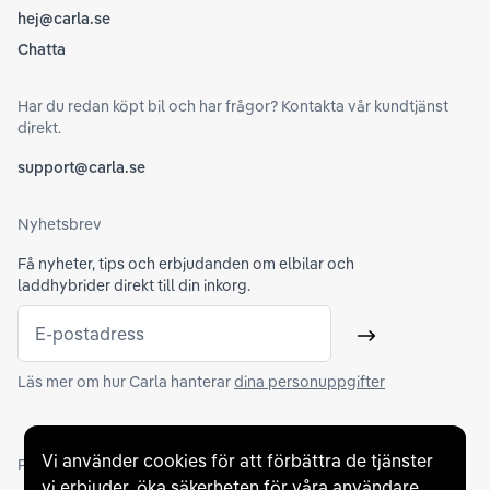
hej@carla.se
Chatta
Har du redan köpt bil och har frågor? Kontakta vår kundtjänst
direkt.
support@carla.se
Nyhetsbrev
Få nyheter, tips och erbjudanden om elbilar och
laddhybrider direkt till din inkorg.
E-postadress
Skicka
Läs mer om hur Carla hanterar
dina personuppgifter
Vi använder cookies för att förbättra de tjänster
Partners och betallösningar
vi erbjuder, öka säkerheten för våra användare,