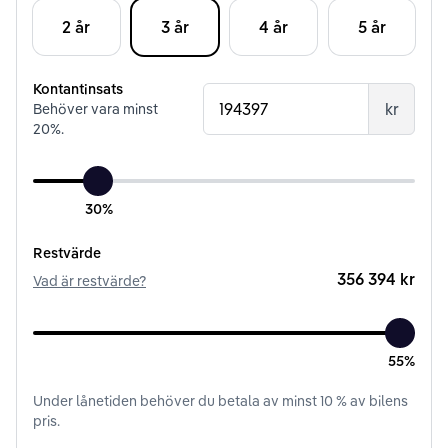
2 år
3 år
4 år
5 år
Kontantinsats
kr
Behöver vara minst
20
%.
30%
Restvärde
356 394 kr
Vad är restvärde?
55%
Under
lånetiden
behöver du betala av minst
10
% av bilens
pris.