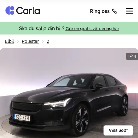
Tillbaka till startsidan
Ring oss
Öppn
Ska du sälja din bil?
Gör en gratis värdering här
Elbil
Polestar
2
1/44
Visa 360°