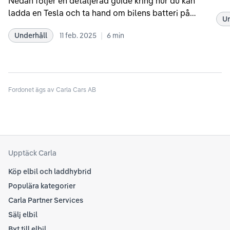
Nedan följer en detaljerad guide kring hur du kan
som
ladda en Tesla och ta hand om bilens batteri på
Un
kör
bästa sätt. Informationen är baserad på Teslas
dat
|
Underhåll
11 feb. 2025
6
min
rekommendationer samt våra egna erfarenheter
se 
kring elbilar. Notera att Tesla ibland uppdaterar
beh
sina rekommendationer, så det kan vara en bra idé
til
att kolla Teslas officiella supportsidor för den
din
senaste informationen.
Fordonet ägs av Carla Cars AB
att
som
Upptäck Carla
Köp elbil och laddhybrid
Populära kategorier
Carla Partner Services
Sälj elbil
Byt till elbil