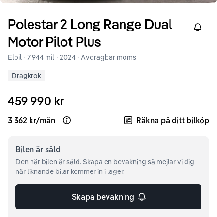
Polestar
2
Long Range Dual
Right
Motor Pilot Plus
Elbil ·
7 944 mil
·
2024
· Avdragbar moms
Dragkrok
459 990 kr
3 362 kr
/
mån
Räkna på ditt bilköp
Open loan example
Bilen är
såld
Den här bilen är såld. Skapa en bevakning så mejlar vi dig
när liknande bilar kommer in i lager.
Skapa bevakning