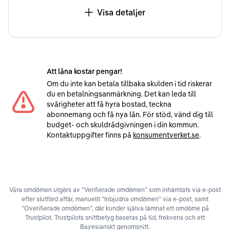
Visa detaljer
Att låna kostar pengar!
Om du inte kan betala tillbaka skulden i tid riskerar
du en betalningsanmärkning. Det kan leda till
svårigheter att få hyra bostad, teckna
abonnemang och få nya lån. För stöd, vänd dig till
budget- och skuldrådgivningen i din kommun.
Kontaktuppgifter finns på
konsumentverket.se
.
Våra omdömen utgörs av ”Verifierade omdömen” som inhämtats via e-post
efter slutförd affär, manuellt ”Inbjudna omdömen” via e-post, samt
”Overifierade omdömen”, där kunder själva lämnat ett omdöme på
Trustpilot. Trustpilots snittbetyg baseras på tid, frekvens och ett
Bayesianskt genomsnitt.