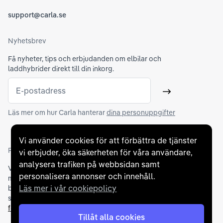
support@carla.se
Nyhetsbrev
Få nyheter, tips och erbjudanden om elbilar och
laddhybrider direkt till din inkorg.
E-postadress
Skicka
Läs mer om hur Carla hanterar
dina personuppgifter
Vi använder cookies för att förbättra de tjänster
Partners och betallösningar
vi erbjuder, öka säkerheten för våra användare,
analysera trafiken på webbsidan samt
Vi samarbetar med
flertalet banker
för att erbjuda dig bästa
personalisera annonser och innehåll.
möjliga finansieringslösning och stödjer en rad olika
Läs mer i vår cookiepolicy
betalningsmetoder. För att du ska känna dig trygg vid ditt köp
samarbetar vi med Folksam och AutoConcept gällande
försäkringar och garantier
.
Tillåt alla cookies