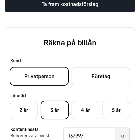
Ta fram kostnadsförslag
Räkna på billån
Kund
Privatperson
Företag
Lånetid
2 år
3 år
4 år
5 år
Kontantinsats
kr
Behöver vara minst