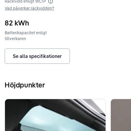
Räckvidd enligt WLTP
Räckvidd enligt WLTP
Vad påverkar räckvidden?
82
kWh
Batterikapacitet enligt
tillverkaren
Se alla specifikationer
Höjdpunkter