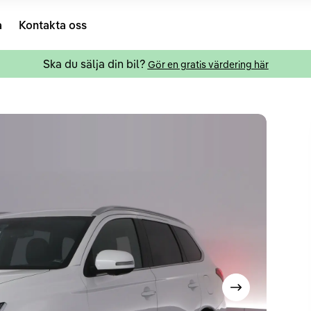
a
Kontakta oss
Ska du sälja din bil?
Gör en gratis värdering här
Visa nästa bild