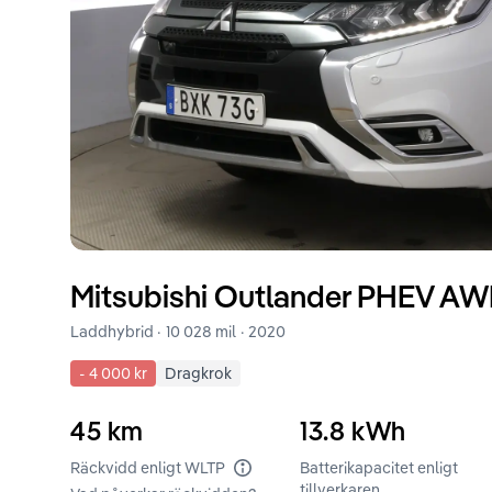
Mitsubishi
Outlander
PHEV AWD
Laddhybrid ·
10 028 mil
·
2020
-
4 000 kr
Dragkrok
45
km
13.8
kWh
Räckvidd enligt WLTP
Batterikapacitet enligt
tillverkaren