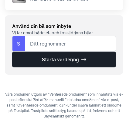
Använd din bil som inbyte
Vi tar emot både el- och fossildrivna bilar.
S
Ditt regnummer
Starta värdering
Våra omdömen utgörs av ”Verifierade omdömen” som inhämtats via e-
post efter slutförd affär, manuellt ”Inbjudna omdömen” via e-post,
samt ”Overifierade omdömen”, där kunder själva lämnat ett omdöme
på Trustpilot. Trustpilots snittbetyg baseras på tid, frekvens och ett
Bayesianskt genomsnitt.