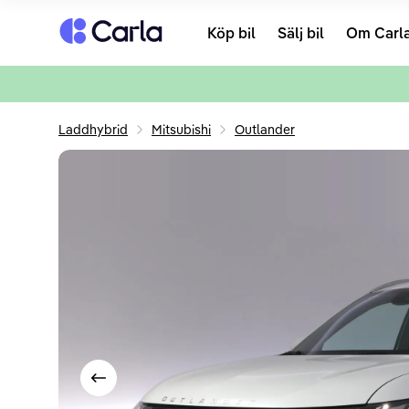
Tillbaka till startsidan
Köp bil
Sälj bil
Om Carl
Laddhybrid
Mitsubishi
Outlander
Visa föregående bild