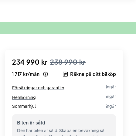
234 990 kr
238 990 kr
1 717 kr
/
mån
Räkna på ditt bilköp
Open loan example
ingår
Försäkringar och garantier
ingår
Hemkörning
Sommarhjul
ingår
Bilen är
såld
Den här bilen är såld. Skapa en bevakning så