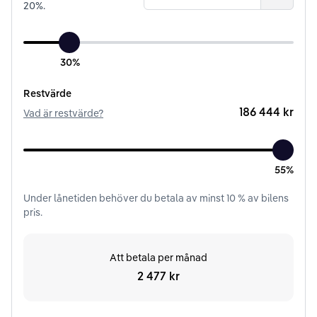
20
%.
30%
Restvärde
186 444 kr
Vad är restvärde?
55%
Under
lånetiden
behöver du betala av minst
10
% av bilens
pris.
Att betala per månad
2 477 kr