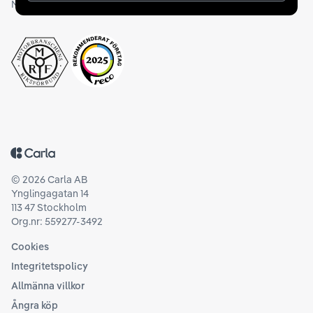
Medlemskap och utmärkelser
Tillbaka till startsidan
©
2026
Carla AB
Ynglingagatan 14
113 47 Stockholm
Org.nr: 559277-3492
Cookies
Integritetspolicy
Allmänna villkor
Ångra köp