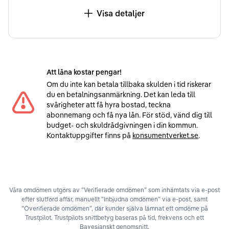
Visa detaljer
Att låna kostar pengar!
Om du inte kan betala tillbaka skulden i tid riskerar
du en betalningsanmärkning. Det kan leda till
svårigheter att få hyra bostad, teckna
abonnemang och få nya lån. För stöd, vänd dig till
budget- och skuldrådgivningen i din kommun.
Kontaktuppgifter finns på
konsumentverket.se
.
Våra omdömen utgörs av ”Verifierade omdömen” som inhämtats via e-post
efter slutförd affär, manuellt ”Inbjudna omdömen” via e-post, samt
”Overifierade omdömen”, där kunder själva lämnat ett omdöme på
Trustpilot. Trustpilots snittbetyg baseras på tid, frekvens och ett
Bayesianskt genomsnitt.