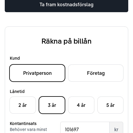
Ta fram kostnadsförslag
Räkna på billån
Kund
Privatperson
Företag
Lånetid
2 år
3 år
4 år
5 år
Kontantinsats
kr
Behöver vara minst