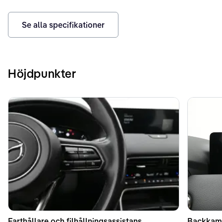
Se alla specifikationer
Höjdpunkter
Farthållare och filhållningsassistans
Backkame