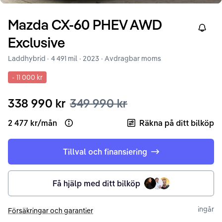
Mazda
CX-60
PHEV AWD
Right
Exclusive
Laddhybrid ·
4 491 mil
·
2023
· Avdragbar moms
-
11 000 kr
338 990 kr
349 990 kr
2 477 kr
/
mån
Räkna på ditt bilköp
Open loan example
Tillval och finansiering
Få hjälp med ditt bilköp
ingår
Försäkringar och garantier