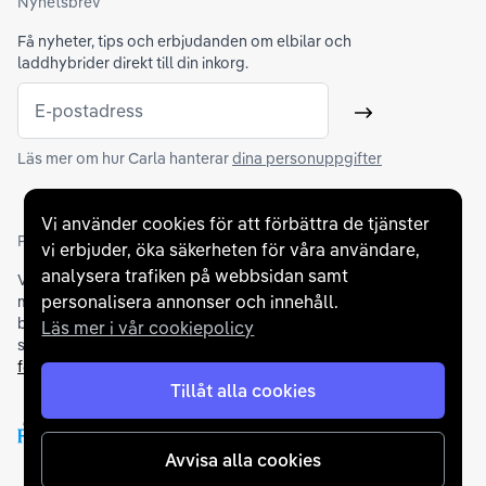
Nyhetsbrev
Få nyheter, tips och erbjudanden om elbilar och
laddhybrider direkt till din inkorg.
E-postadress
Skicka
Läs mer om hur Carla hanterar
dina personuppgifter
Vi använder cookies för att förbättra de tjänster
Partners och betallösningar
vi erbjuder, öka säkerheten för våra användare,
analysera trafiken på webbsidan samt
Vi samarbetar med
flertalet banker
för att erbjuda dig bästa
personalisera annonser och innehåll.
möjliga finansieringslösning och stödjer en rad olika
betalningsmetoder. För att du ska känna dig trygg vid ditt köp
Läs mer i vår cookiepolicy
samarbetar vi med Folksam och AutoConcept gällande
försäkringar och garantier
.
Tillåt alla cookies
Avvisa alla cookies