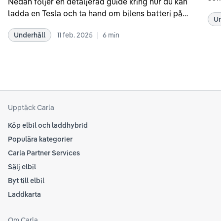
Nedan följer en detaljerad guide kring hur du kan
som
ladda en Tesla och ta hand om bilens batteri på
Un
kör
bästa sätt. Informationen är baserad på Teslas
dat
|
Underhåll
11 feb. 2025
6
min
rekommendationer samt våra egna erfarenheter
se 
kring elbilar. Notera att Tesla ibland uppdaterar
beh
sina rekommendationer, så det kan vara en bra idé
til
att kolla Teslas officiella supportsidor för den
din
senaste informationen.
att
som
Upptäck Carla
Köp elbil och laddhybrid
Populära kategorier
Carla Partner Services
Sälj elbil
Byt till elbil
Laddkarta
Om Carla