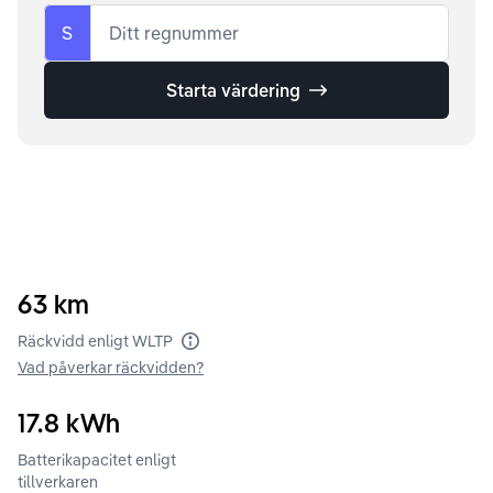
S
Ditt regnummer
Starta värdering
63
km
Räckvidd enligt WLTP
Vad påverkar räckvidden?
17.8
kWh
Batterikapacitet enligt
tillverkaren