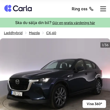
Tillbaka till startsidan
Ring oss
Öppn
Ska du sälja din bil?
Gör en gratis värdering här
Laddhybrid
Mazda
CX-60
1/36
Visa 360°