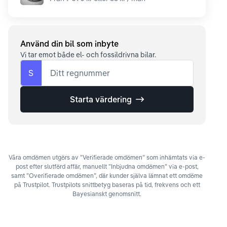
Använd din bil som inbyte
Vi tar emot både el- och fossildrivna bilar.
S
Ditt regnummer
Starta värdering
Våra omdömen utgörs av ”Verifierade omdömen” som inhämtats via e-
post efter slutförd affär, manuellt ”Inbjudna omdömen” via e-post,
samt ”Overifierade omdömen”, där kunder själva lämnat ett omdöme
på Trustpilot. Trustpilots snittbetyg baseras på tid, frekvens och ett
Bayesianskt genomsnitt.