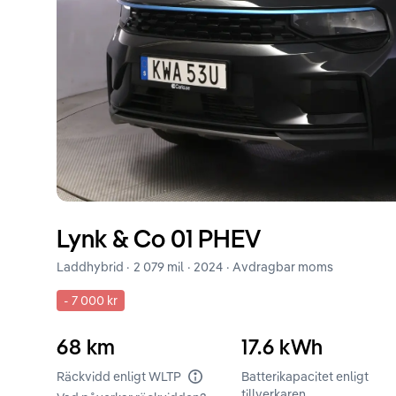
Lynk & Co
01
PHEV
Laddhybrid ·
2 079 mil
·
2024
· Avdragbar moms
-
7 000 kr
68
km
17.6
kWh
Räckvidd enligt WLTP
Batterikapacitet enligt
tillverkaren