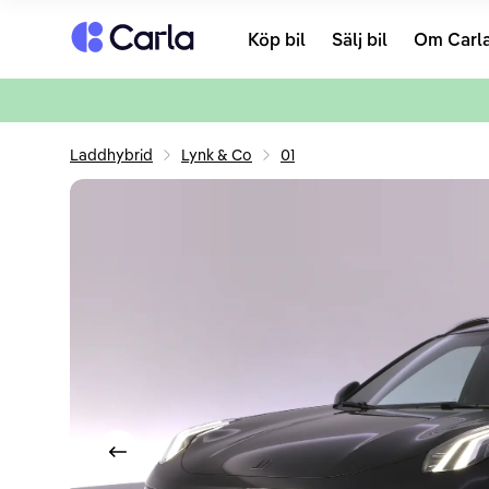
Tillbaka till startsidan
Köp bil
Sälj bil
Om Carl
Laddhybrid
Lynk & Co
01
Visa föregående bild