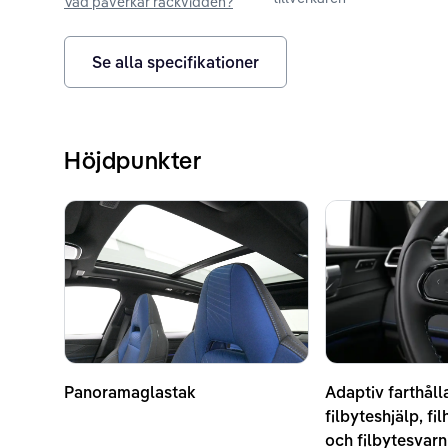
Vad påverkar räckvidden?
Se alla specifikationer
Höjdpunkter
Panoramaglastak
Adaptiv farthåll
filbyteshjälp, fi
och filbytesvarn