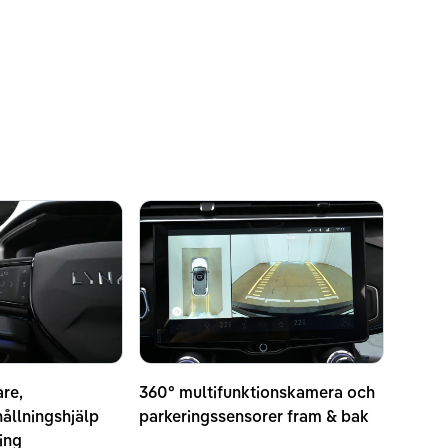
are,
360° multifunktionskamera och
lhållningshjälp
parkeringssensorer fram & bak
ing