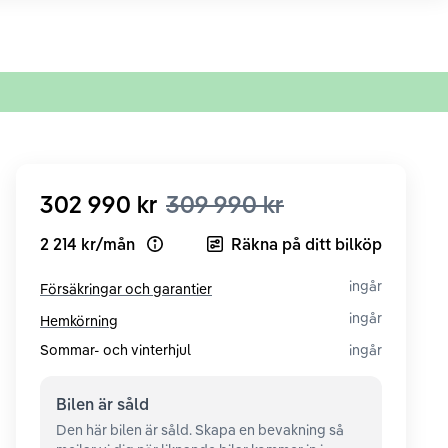
302 990 kr
309 990 kr
2 214 kr
/
mån
Räkna på ditt bilköp
Open loan example
ingår
Försäkringar och garantier
ingår
Hemkörning
Sommar- och vinterhjul
ingår
Bilen är
såld
Den här bilen är såld. Skapa en bevakning så