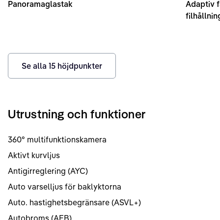
Panoramaglastak
Adaptiv f
filhållni
Se alla
15
höjdpunkter
Utrustning och funktioner
360° multifunktionskamera
Aktivt kurvljus
Antigirreglering (AYC)
Auto varselljus för baklyktorna
Auto. hastighetsbegränsare (ASVL+)
Autobroms (AEB)