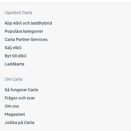
att
som
Upptäck Carla
Köp elbil och laddhybrid
Populära kategorier
Carla Partner Services
Sälj elbil
Byt till elbil
Laddkarta
Om Carla
Så fungerar Carla
Frågor och svar
Om oss
Magasinet
Jobba på Carla