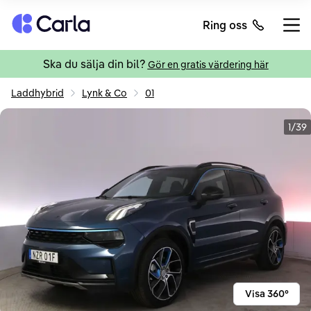
Tillbaka till startsidan
Ring oss
Öppn
Ska du sälja din bil?
Gör en gratis värdering här
Laddhybrid
Lynk & Co
01
1/39
Visa 360°