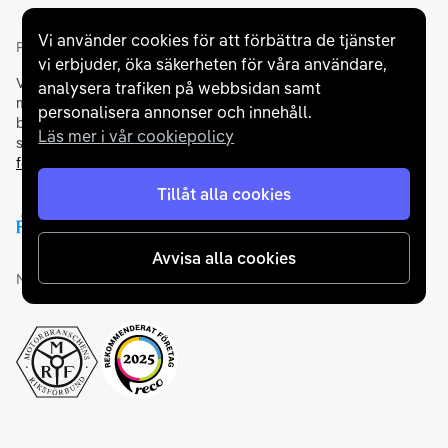
Vi använder cookies för att förbättra de tjänster
Partners och betallösningar
vi erbjuder, öka säkerheten för våra användare,
Vi samarbetar med
flertalet banker
för att erbjuda dig bästa
analysera trafiken på webbsidan samt
möjliga finansieringslösning och stödjer en rad olika
personalisera annonser och innehåll.
betalningsmetoder. För att du ska känna dig trygg vid ditt köp
Läs mer i vår cookiepolicy
samarbetar vi med Folksam och AutoConcept gällande
försäkringar och garantier
.
Tillåt alla cookies
Avvisa alla cookies
Medlemskap och utmärkelser