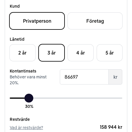
Kund
Privatperson
Företag
Lånetid
2 år
3 år
4 år
5 år
Kontantinsats
kr
Behöver vara minst
20
%.
30%
Restvärde
158 944 kr
Vad är restvärde?