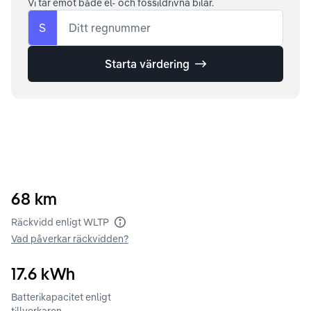
Vi tar emot både el- och fossildrivna bilar.
S
Ditt regnummer
Starta värdering
68
km
Räckvidd enligt WLTP
Vad påverkar räckvidden?
17.6
kWh
Batterikapacitet enligt
tillverkaren