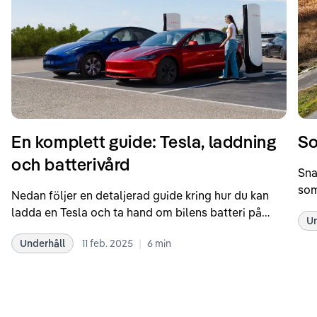
En komplett guide: Tesla, laddning
So
och batterivård
Sna
som
Nedan följer en detaljerad guide kring hur du kan
som
ladda en Tesla och ta hand om bilens batteri på
Un
kör
bästa sätt. Informationen är baserad på Teslas
dat
|
Underhåll
11 feb. 2025
6
min
rekommendationer samt våra egna erfarenheter
se 
kring elbilar. Notera att Tesla ibland uppdaterar
beh
sina rekommendationer, så det kan vara en bra idé
til
att kolla Teslas officiella supportsidor för den
din
senaste informationen.