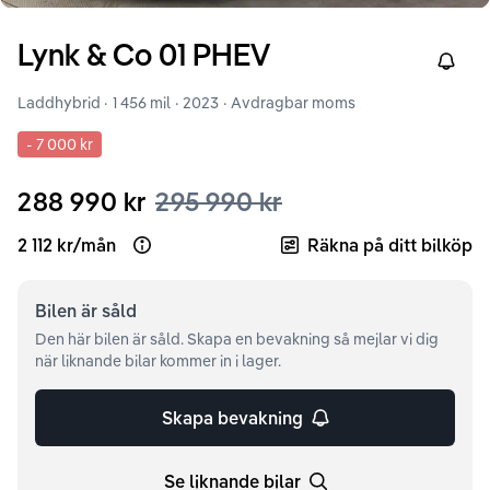
Lynk & Co
01
PHEV
Right
Laddhybrid ·
1 456 mil
·
2023
· Avdragbar moms
-
7 000 kr
288 990 kr
295 990 kr
2 112 kr
/
mån
Räkna på ditt bilköp
Open loan example
Bilen är
såld
Den här bilen är såld. Skapa en bevakning så mejlar vi dig
när liknande bilar kommer in i lager.
Skapa bevakning
Se liknande bilar