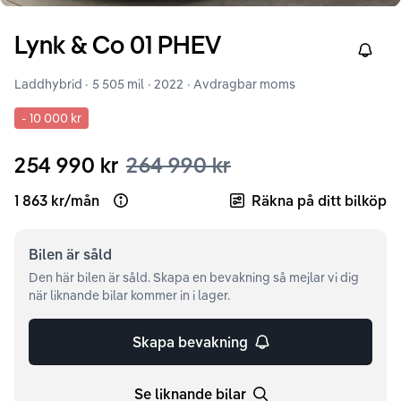
Lynk & Co
01
PHEV
Right
Laddhybrid ·
5 505 mil
·
2022
· Avdragbar moms
-
10 000 kr
254 990 kr
264 990 kr
1 863 kr
/
mån
Räkna på ditt bilköp
Open loan example
Bilen är
såld
Den här bilen är såld. Skapa en bevakning så mejlar vi dig
när liknande bilar kommer in i lager.
Skapa bevakning
Se liknande bilar