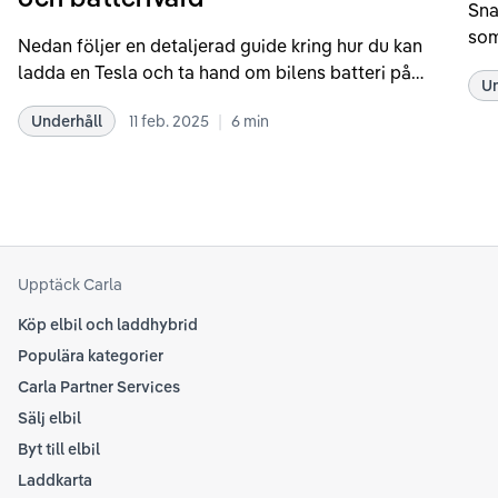
Sna
som
Nedan följer en detaljerad guide kring hur du kan
som
ladda en Tesla och ta hand om bilens batteri på
Un
kör
bästa sätt. Informationen är baserad på Teslas
dat
|
Underhåll
11 feb. 2025
6
min
rekommendationer samt våra egna erfarenheter
se 
kring elbilar. Notera att Tesla ibland uppdaterar
beh
sina rekommendationer, så det kan vara en bra idé
til
att kolla Teslas officiella supportsidor för den
din
senaste informationen.
att
som
Upptäck Carla
Köp elbil och laddhybrid
Populära kategorier
Carla Partner Services
Sälj elbil
Byt till elbil
Laddkarta