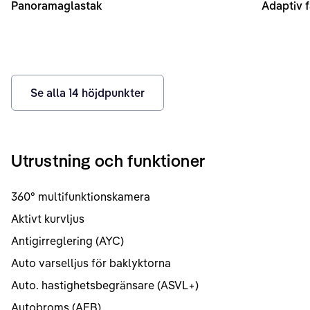
Panoramaglastak
Adaptiv f
Se alla
14
höjdpunkter
Utrustning och funktioner
360° multifunktionskamera
Aktivt kurvljus
Antigirreglering (AYC)
Auto varselljus för baklyktorna
Auto. hastighetsbegränsare (ASVL+)
Autobroms (AEB)