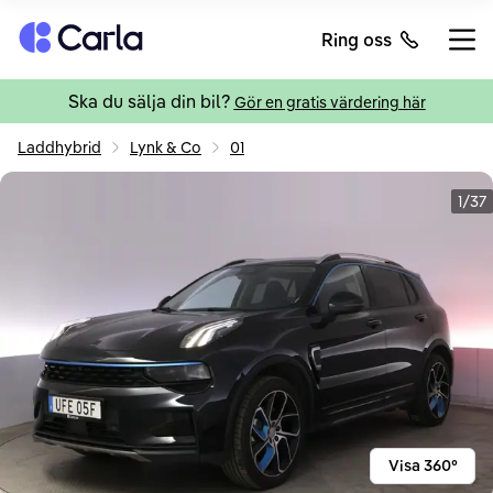
Tillbaka till startsidan
Ring oss
Öppn
Ska du sälja din bil?
Gör en gratis värdering här
Laddhybrid
Lynk & Co
01
1/37
Visa 360°