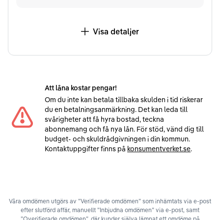
Visa detaljer
Att låna kostar pengar!
Om du inte kan betala tillbaka skulden i tid riskerar
du en betalningsanmärkning. Det kan leda till
svårigheter att få hyra bostad, teckna
abonnemang och få nya lån. För stöd, vänd dig till
budget- och skuldrådgivningen i din kommun.
Kontaktuppgifter finns på
konsumentverket.se
.
Våra omdömen utgörs av ”Verifierade omdömen” som inhämtats via e-post
efter slutförd affär, manuellt ”Inbjudna omdömen” via e-post, samt
”Overifierade omdömen”, där kunder själva lämnat ett omdöme på