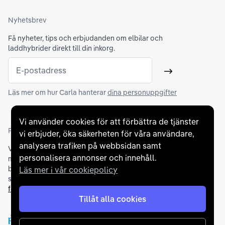
Nyhetsbrev
Få nyheter, tips och erbjudanden om elbilar och
laddhybrider direkt till din inkorg.
E-postadress
Skicka
Läs mer om hur Carla hanterar
dina personuppgifter
Vi använder cookies för att förbättra de tjänster
Partners och betallösningar
vi erbjuder, öka säkerheten för våra användare,
analysera trafiken på webbsidan samt
Vi samarbetar med
flertalet banker
för att erbjuda dig bästa
personalisera annonser och innehåll.
möjliga finansieringslösning och stödjer en rad olika
betalningsmetoder. För att du ska känna dig trygg vid ditt köp
Läs mer i vår cookiepolicy
samarbetar vi med Folksam och AutoConcept gällande
försäkringar och garantier
.
Tillåt alla cookies