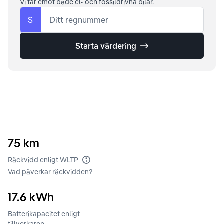
Vi tar emot både el- och fossildrivna bilar.
S
Ditt regnummer
Starta värdering
75
km
Räckvidd enligt WLTP
Vad påverkar räckvidden?
17.6
kWh
Batterikapacitet enligt
tillverkaren