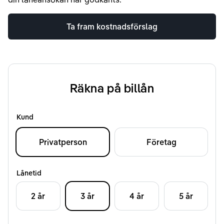
Ta fram kostnadsförslag
Räkna på billån
Kund
Privatperson
Företag
Lånetid
2 år
3 år
4 år
5 år