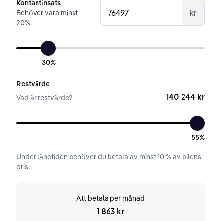
Kontantinsats
kr
Behöver vara minst
20
%.
30%
Restvärde
140 244 kr
Vad är restvärde?
55%
Under
lånetiden
behöver du betala av minst
10
% av bilens
pris.
Att betala per månad
1 863 kr