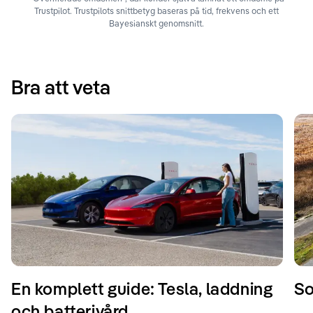
Trustpilot. Trustpilots snittbetyg baseras på tid, frekvens och ett
Bayesianskt genomsnitt.
Bra att veta
En komplett guide: Tesla, laddning
So
och batterivård