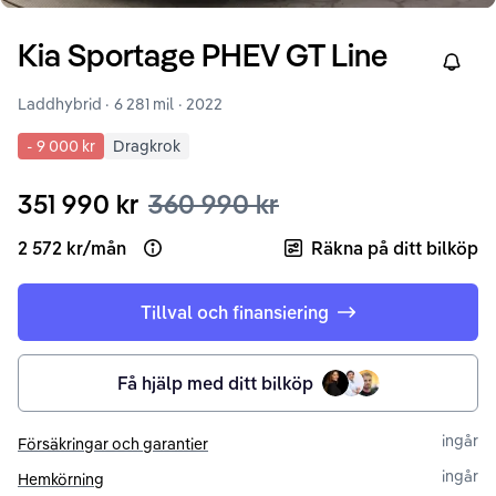
Kia
Sportage
PHEV GT Line
Right
Laddhybrid ·
6 281 mil
·
2022
-
9 000 kr
Dragkrok
351 990 kr
360 990 kr
2 572 kr
/
mån
Räkna på ditt bilköp
Open loan example
Tillval och finansiering
Få hjälp med ditt bilköp
ingår
Försäkringar och garantier
ingår
Hemkörning