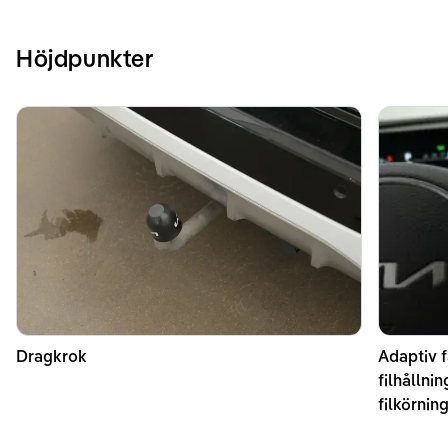
Höjdpunkter
Dragkrok
Adaptiv f
filhållni
filkörni