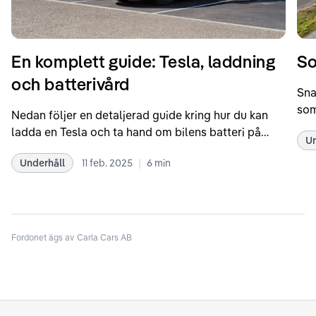
En komplett guide: Tesla, laddning
So
och batterivård
Sna
som
Nedan följer en detaljerad guide kring hur du kan
som
ladda en Tesla och ta hand om bilens batteri på
Un
kör
bästa sätt. Informationen är baserad på Teslas
dat
|
Underhåll
11 feb. 2025
6
min
rekommendationer samt våra egna erfarenheter
se 
kring elbilar. Notera att Tesla ibland uppdaterar
beh
sina rekommendationer, så det kan vara en bra idé
til
att kolla Teslas officiella supportsidor för den
din
senaste informationen.
Fordonet ägs av Carla Cars AB
att
som