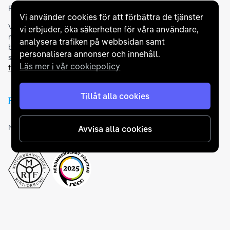
Partners och betallösningar
Vi använder cookies för att förbättra de tjänster
Vi samarbetar med
flertalet banker
för att erbjuda dig bästa
vi erbjuder, öka säkerheten för våra användare,
möjliga finansieringslösning och stödjer en rad olika
analysera trafiken på webbsidan samt
betalningsmetoder. För att du ska känna dig trygg vid ditt köp
personalisera annonser och innehåll.
samarbetar vi med Folksam och AutoConcept gällande
Läs mer i vår cookiepolicy
försäkringar och garantier
.
Tillåt alla cookies
Medlemskap och utmärkelser
Avvisa alla cookies