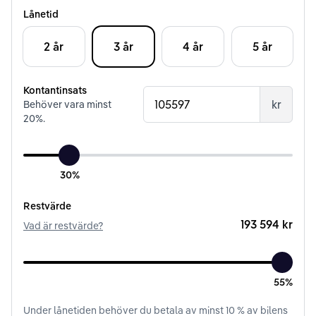
Lånetid
2 år
3 år
4 år
5 år
Kontantinsats
kr
Behöver vara minst
20
%.
30%
Restvärde
193 594 kr
Vad är restvärde?
55%
Under
lånetiden
behöver du betala av minst
10
% av bilens