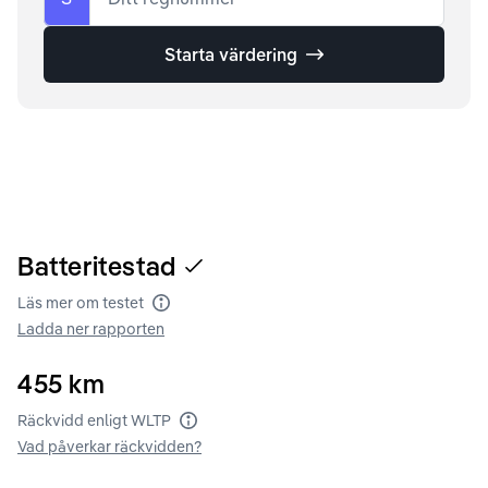
Starta värdering
Batteritestad
Läs mer om testet
Batteritest
Ladda ner rapporten
455
km
Räckvidd enligt WLTP
Räckvidd enligt WLTP
Vad påverkar räckvidden?