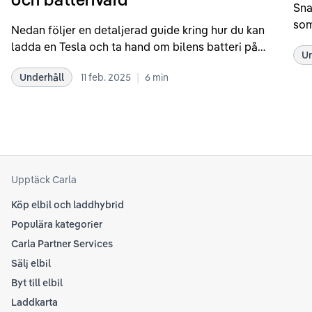
Sna
som
Nedan följer en detaljerad guide kring hur du kan
som
ladda en Tesla och ta hand om bilens batteri på
Un
kör
bästa sätt. Informationen är baserad på Teslas
dat
|
Underhåll
11 feb. 2025
6
min
rekommendationer samt våra egna erfarenheter
se 
kring elbilar. Notera att Tesla ibland uppdaterar
beh
sina rekommendationer, så det kan vara en bra idé
til
att kolla Teslas officiella supportsidor för den
din
senaste informationen.
att
som
Upptäck Carla
Köp elbil och laddhybrid
Populära kategorier
Carla Partner Services
Sälj elbil
Byt till elbil
Laddkarta