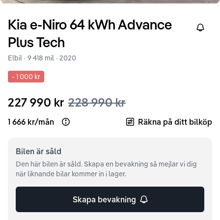
Kia
e-Niro
64 kWh Advance
Right
Plus Tech
Elbil ·
9 418 mil
·
2020
-
1 000 kr
227 990 kr
228 990 kr
1 666 kr
/
mån
Räkna på ditt bilköp
Open loan example
Bilen är
såld
Den här bilen är såld. Skapa en bevakning så mejlar vi dig
när liknande bilar kommer in i lager.
Skapa bevakning