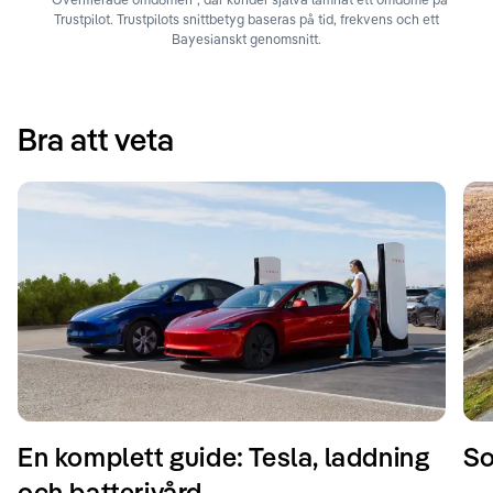
Trustpilot. Trustpilots snittbetyg baseras på tid, frekvens och ett
Bayesianskt genomsnitt.
Bra att veta
En komplett guide: Tesla, laddning
So
och batterivård