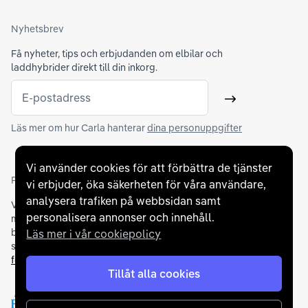
Nyhetsbrev
Få nyheter, tips och erbjudanden om elbilar och
laddhybrider direkt till din inkorg.
E-postadress
Skicka
Läs mer om hur Carla hanterar
dina personuppgifter
Vi använder cookies för att förbättra de tjänster
Partners och betallösningar
vi erbjuder, öka säkerheten för våra användare,
analysera trafiken på webbsidan samt
Vi samarbetar med
flertalet banker
för att erbjuda dig bästa
personalisera annonser och innehåll.
möjliga finansieringslösning och stödjer en rad olika
betalningsmetoder. För att du ska känna dig trygg vid ditt köp
Läs mer i vår cookiepolicy
samarbetar vi med Folksam och AutoConcept gällande
försäkringar och garantier
.
Tillåt alla cookies