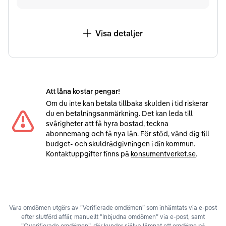
Visa detaljer
Att låna kostar pengar!
Om du inte kan betala tillbaka skulden i tid riskerar
du en betalningsanmärkning. Det kan leda till
svårigheter att få hyra bostad, teckna
abonnemang och få nya lån. För stöd, vänd dig till
budget- och skuldrådgivningen i din kommun.
Kontaktuppgifter finns på
konsumentverket.se
.
Våra omdömen utgörs av ”Verifierade omdömen” som inhämtats via e-post
efter slutförd affär, manuellt ”Inbjudna omdömen” via e-post, samt
”Overifierade omdömen”, där kunder själva lämnat ett omdöme på