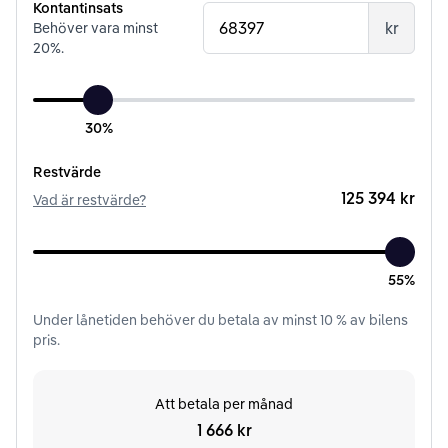
Kontantinsats
kr
Behöver vara minst
20
%.
30%
Restvärde
125 394 kr
Vad är restvärde?
55%
Under
lånetiden
behöver du betala av minst
10
% av bilens
pris.
Att betala per månad
1 666 kr