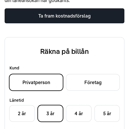
din låneansökan har godkänts.
Ta fram kostnadsförslag
Räkna på billån
Kund
Privatperson
Företag
Lånetid
2 år
3 år
4 år
5 år