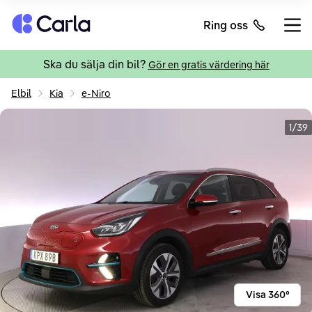
Tillbaka till startsidan
Ring oss
Öppn
Ska du sälja din bil?
Gör en gratis värdering här
Elbil
Kia
e-Niro
1/39
Visa 360°