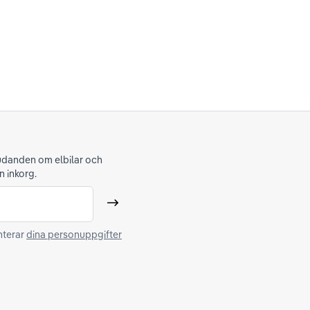
judanden om elbilar och
n inkorg.
Skicka
nterar
dina personuppgifter