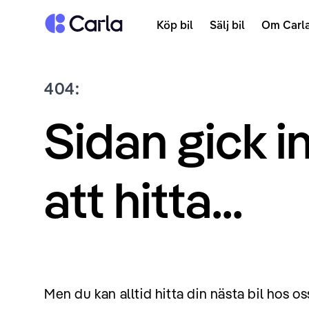
Tillbaka till startsidan
Köp bil
Sälj bil
Om Carl
404:
Sidan gick i
att hitta...
Men du kan alltid hitta din nästa bil hos os