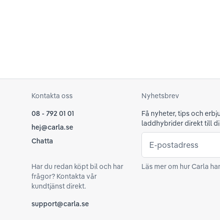
Kontakta oss
Nyhetsbrev
08 - 792 01 01
Få nyheter, tips och erb
laddhybrider direkt till di
hej@carla.se
Chatta
E-postadress
Har du redan köpt bil och har
Läs mer om hur Carla ha
frågor? Kontakta vår
kundtjänst direkt.
support@carla.se