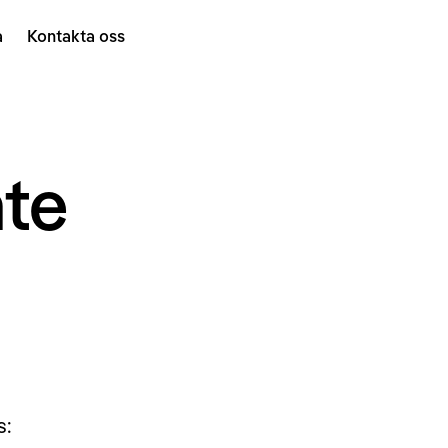
a
Kontakta oss
nte
s: