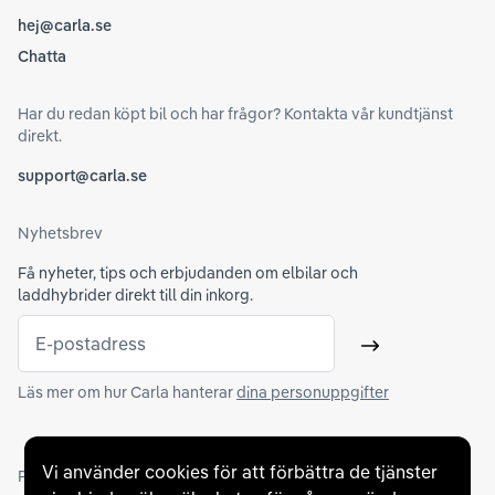
hej@carla.se
Chatta
Har du redan köpt bil och har frågor? Kontakta vår kundtjänst
direkt.
support@carla.se
Nyhetsbrev
Få nyheter, tips och erbjudanden om elbilar och
laddhybrider direkt till din inkorg.
E-postadress
Skicka
Läs mer om hur Carla hanterar
dina personuppgifter
Vi använder cookies för att förbättra de tjänster
Partners och betallösningar