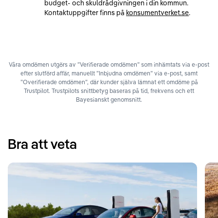
budget- och skuldrådgivningen i din kommun.
Kontaktuppgifter finns på
konsumentverket.se
.
Våra omdömen utgörs av ”Verifierade omdömen” som inhämtats via e-post
efter slutförd affär, manuellt ”Inbjudna omdömen” via e-post, samt
”Overifierade omdömen”, där kunder själva lämnat ett omdöme på
Trustpilot. Trustpilots snittbetyg baseras på tid, frekvens och ett
Bayesianskt genomsnitt.
Bra att veta