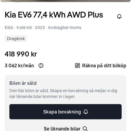
Kia
EV6
77,4 kWh AWD Plus
Right
Elbil ·
4 616 mil
·
2023
· Avdragbar moms
Dragkrok
418 990 kr
3 062 kr
/
mån
Räkna på ditt bilköp
Open loan example
Bilen är
såld
Den här bilen är såld. Skapa en bevakning så mejlar vi dig
när liknande bilar kommer in i lager.
Skapa bevakning
Se liknande bilar