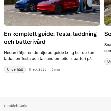
En komplett guide: Tesla, laddning
So
och batterivård
Sna
som
Nedan följer en detaljerad guide kring hur du kan
som
ladda en Tesla och ta hand om bilens batteri på
Un
kör
bästa sätt. Informationen är baserad på Teslas
dat
|
Underhåll
11 feb. 2025
6
min
rekommendationer samt våra egna erfarenheter
se 
kring elbilar. Notera att Tesla ibland uppdaterar
beh
sina rekommendationer, så det kan vara en bra idé
til
att kolla Teslas officiella supportsidor för den
din
senaste informationen.
att
som
Upptäck Carla