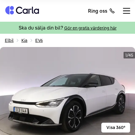
Tillbaka till startsidan
Ring oss
Öppn
Ska du sälja din bil?
Gör en gratis värdering här
Elbil
Kia
EV6
1/45
Visa 360°