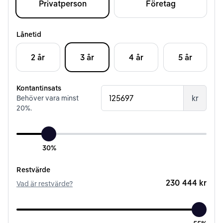
Privatperson
Företag
Lånetid
2 år
3 år
4 år
5 år
Kontantinsats
kr
Behöver vara minst
20
%.
30%
Restvärde
230 444 kr
Vad är restvärde?