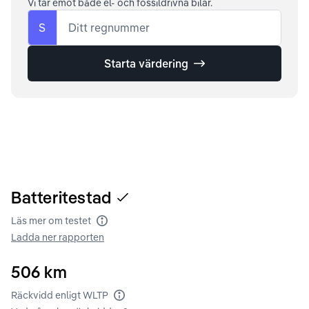
Vi tar emot både el- och fossildrivna bilar.
S
Ditt regnummer
Starta värdering
Batteritestad
Läs mer om testet
Batteritest
Ladda ner rapporten
506
km
Räckvidd enligt WLTP
Räckvidd enligt WLTP