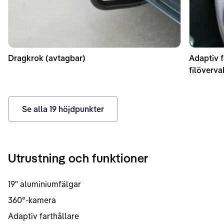
Dragkrok (avtagbar)
Adaptiv f
filöverv
Se alla
19
höjdpunkter
Utrustning och funktioner
19" aluminiumfälgar
360°-kamera
Adaptiv farthållare