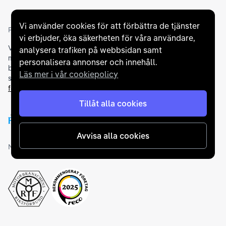
Vi använder cookies för att förbättra de tjänster
Partners och betallösningar
vi erbjuder, öka säkerheten för våra användare,
Vi samarbetar med
flertalet banker
för att erbjuda dig bästa
analysera trafiken på webbsidan samt
möjliga finansieringslösning och stödjer en rad olika
personalisera annonser och innehåll.
betalningsmetoder. För att du ska känna dig trygg vid ditt köp
Läs mer i vår cookiepolicy
samarbetar vi med Folksam och AutoConcept gällande
försäkringar och garantier
.
Tillåt alla cookies
Avvisa alla cookies
Medlemskap och utmärkelser