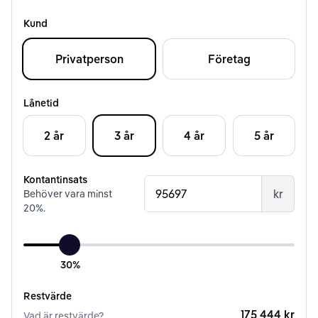
Kund
Privatperson
Företag
Lånetid
2 år
3 år
4 år
5 år
Kontantinsats
kr
Behöver vara minst
20
%.
30%
Restvärde
175 444 kr
Vad är restvärde?