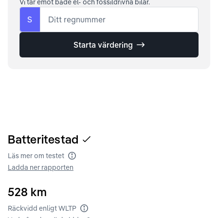
Vi tar emot både el- och fossildrivna bilar.
S
Ditt regnummer
Starta värdering
Batteritestad
Läs mer om testet
Batteritest
Ladda ner rapporten
528
km
Räckvidd enligt WLTP
Räckvidd enligt WLTP