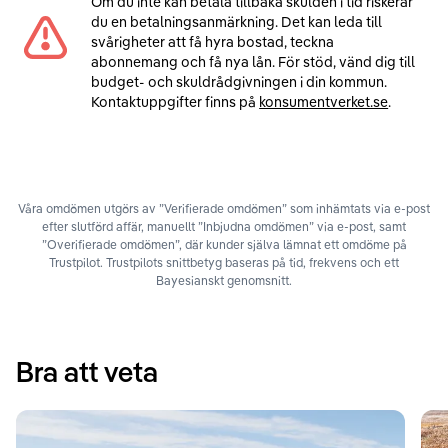
Om du inte kan betala tillbaka skulden i tid riskerar
du en betalningsanmärkning. Det kan leda till
svårigheter att få hyra bostad, teckna
abonnemang och få nya lån. För stöd, vänd dig till
budget- och skuldrådgivningen i din kommun.
Kontaktuppgifter finns på
konsumentverket.se
.
Våra omdömen utgörs av ”Verifierade omdömen” som inhämtats via e-post
efter slutförd affär, manuellt ”Inbjudna omdömen” via e-post, samt
”Overifierade omdömen”, där kunder själva lämnat ett omdöme på
Trustpilot. Trustpilots snittbetyg baseras på tid, frekvens och ett
Bayesianskt genomsnitt.
Bra att veta