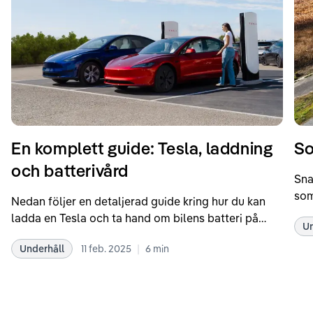
En komplett guide: Tesla, laddning
So
och batterivård
Sna
som
Nedan följer en detaljerad guide kring hur du kan
som
ladda en Tesla och ta hand om bilens batteri på
Un
kör
bästa sätt. Informationen är baserad på Teslas
dat
|
Underhåll
11 feb. 2025
6
min
rekommendationer samt våra egna erfarenheter
se 
kring elbilar. Notera att Tesla ibland uppdaterar
beh
sina rekommendationer, så det kan vara en bra idé
til
att kolla Teslas officiella supportsidor för den