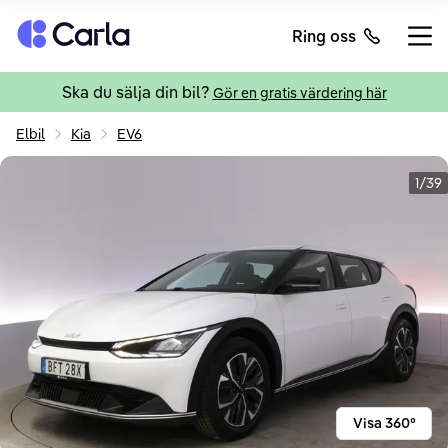
Tillbaka till startsidan
Ring oss
Öppn
Ska du sälja din bil?
Gör en gratis värdering här
Elbil
Kia
EV6
1/39
Visa 360°