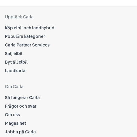
din
senaste informationen.
att
som
Upptäck Carla
Köp elbil och laddhybrid
Populära kategorier
Carla Partner Services
Sälj elbil
Byt till elbil
Laddkarta
Om Carla
Så fungerar Carla
Frågor och svar
Om oss
Magasinet
Jobba på Carla