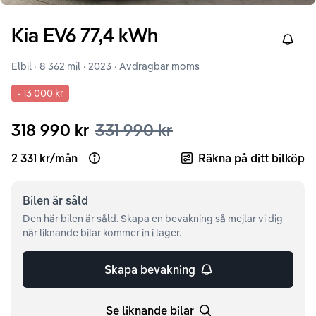
Kia
EV6
77,4 kWh
Right
Elbil ·
8 362 mil
·
2023
· Avdragbar moms
-
13 000 kr
318 990 kr
331 990 kr
2 331 kr
/
mån
Räkna på ditt bilköp
Open loan example
Bilen är
såld
Den här bilen är såld. Skapa en bevakning så mejlar vi dig
när liknande bilar kommer in i lager.
Skapa bevakning
Se liknande bilar