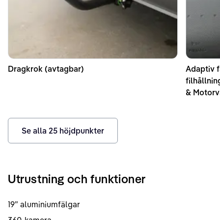
Dragkrok (avtagbar)
Adaptiv f
filhållni
& Motorv
Se alla
25
höjdpunkter
Utrustning och funktioner
19” aluminiumfälgar