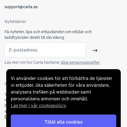
support@carla.se
Nyhetsbrev
Få nyheter, tips och erbjudanden om elbilar och
laddhybrider direkt till din inkorg.
E-postadress
Skicka
Läs mer om hur Carla hanterar
dina personuppgifter
Vi använder cookies för att förbättra de tjänster
Partners och betallösningar
vi erbjuder, öka säkerheten för våra användare,
analysera trafiken på webbsidan samt
Vi samarbetar med
flertalet banker
för att erbjuda dig bästa
personalisera annonser och innehåll.
möjliga finansieringslösning och stödjer en rad olika
Läs mer i vår cookiepolicy
betalningsmetoder. För att du ska känna dig trygg vid ditt köp
samarbetar vi med Folksam och AutoConcept gällande
försäkringar och garantier
.
Tillåt alla cookies