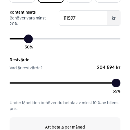
Kontantinsats
kr
Behöver vara minst
20
%.
30%
Restvärde
204 594 kr
Vad är restvärde?
55%
Under
lånetiden
behöver du betala av minst
10
% av bilens
pris.
Att betala per månad