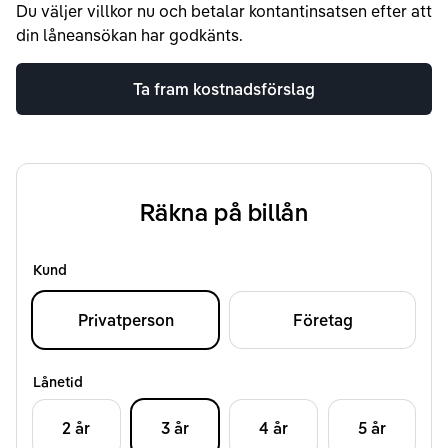
Du väljer villkor nu och betalar kontantinsatsen efter att
din låneansökan har godkänts.
Ta fram kostnadsförslag
Räkna på billån
Kund
Privatperson
Företag
Lånetid
2 år
3 år
4 år
5 år