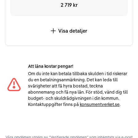
2 719 kr
Visa detaljer
Att låna kostar pengar!
Om du inte kan betala tillbaka skulden i tid riskerar
du en betalningsanmärkning. Det kan leda till
svårigheter att få hyra bostad, teckna
abonnemang och få nya lån. För stöd, vänd dig till
budget- och skuldrådgivningen i din kommun.
Kontaktuppgifter finns på
konsumentverket.se
.
Våra omdömen utgörs av ”Verifierade omdömen” som inhämtats via e-post