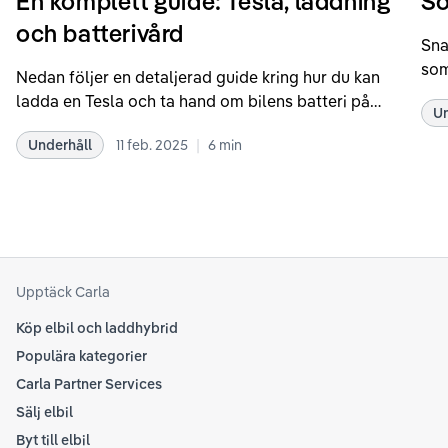
En komplett guide: Tesla, laddning
So
och batterivård
Sna
som
Nedan följer en detaljerad guide kring hur du kan
som
ladda en Tesla och ta hand om bilens batteri på
Un
kör
bästa sätt. Informationen är baserad på Teslas
dat
|
Underhåll
11 feb. 2025
6
min
rekommendationer samt våra egna erfarenheter
se 
kring elbilar. Notera att Tesla ibland uppdaterar
beh
sina rekommendationer, så det kan vara en bra idé
til
att kolla Teslas officiella supportsidor för den
din
senaste informationen.
att
som
Upptäck Carla
Köp elbil och laddhybrid
Populära kategorier
Carla Partner Services
Sälj elbil
Byt till elbil