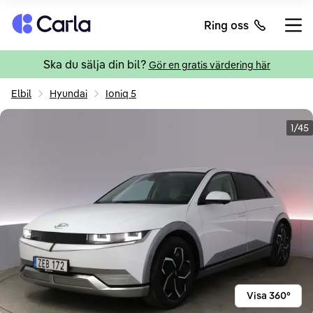
Tillbaka till startsidan
Ring oss
Öppn
Ska du sälja din bil?
Gör en gratis värdering här
Elbil
Hyundai
Ioniq 5
1/45
Visa 360°