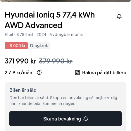
Hyundai
Ioniq 5
77,4 kWh
Right
AWD Advanced
Elbil ·
8 784 mil
·
2024
· Avdragbar moms
-
8 000 kr
Dragkrok
371 990 kr
379 990 kr
2 719 kr
/
mån
Räkna på ditt bilköp
Open loan example
Bilen är
såld
Den här bilen är såld. Skapa en bevakning så mejlar vi dig
när liknande bilar kommer in i lager.
Skapa bevakning