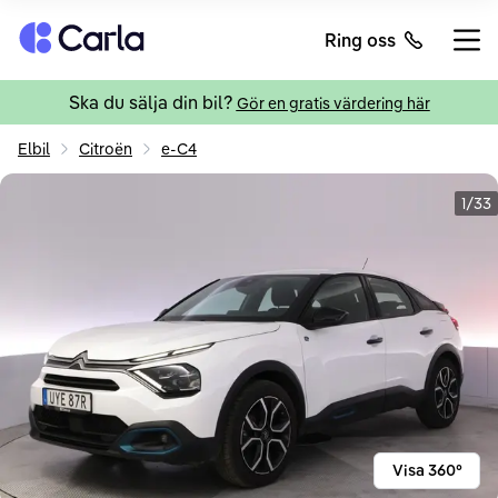
Tillbaka till startsidan
Ring oss
Öppn
Ska du sälja din bil?
Gör en gratis värdering här
Elbil
Citroën
e-C4
1/33
Visa 360°