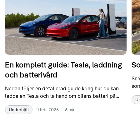
En komplett guide: Tesla, laddning
So
och batterivård
Sna
som
Nedan följer en detaljerad guide kring hur du kan
som
ladda en Tesla och ta hand om bilens batteri på
Un
kör
bästa sätt. Informationen är baserad på Teslas
dat
|
Underhåll
11 feb. 2025
6
min
rekommendationer samt våra egna erfarenheter
se 
kring elbilar. Notera att Tesla ibland uppdaterar
beh
sina rekommendationer, så det kan vara en bra idé
til
att kolla Teslas officiella supportsidor för den
din