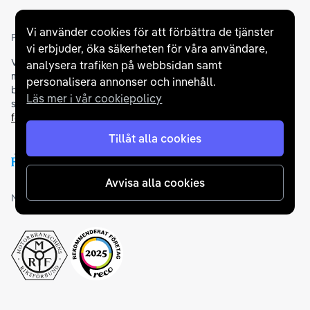
Vi använder cookies för att förbättra de tjänster
Partners och betallösningar
vi erbjuder, öka säkerheten för våra användare,
Vi samarbetar med
flertalet banker
för att erbjuda dig bästa
analysera trafiken på webbsidan samt
möjliga finansieringslösning och stödjer en rad olika
personalisera annonser och innehåll.
betalningsmetoder. För att du ska känna dig trygg vid ditt köp
Läs mer i vår cookiepolicy
samarbetar vi med Folksam och AutoConcept gällande
försäkringar och garantier
.
Tillåt alla cookies
Avvisa alla cookies
Medlemskap och utmärkelser