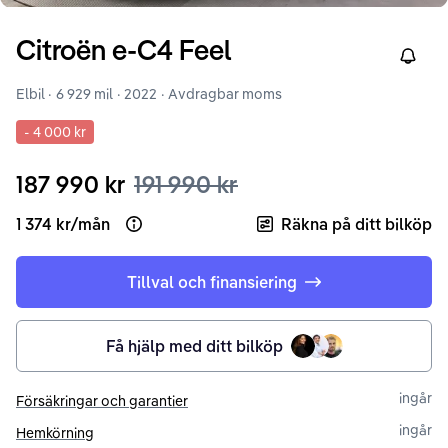
Citroën
e-C4
Feel
Right
Elbil ·
6 929 mil
·
2022
· Avdragbar moms
-
4 000 kr
187 990 kr
191 990 kr
1 374 kr
/
mån
Räkna på ditt bilköp
Open loan example
Tillval och finansiering
Få hjälp med ditt bilköp
ingår
Försäkringar och garantier
ingår
Hemkörning