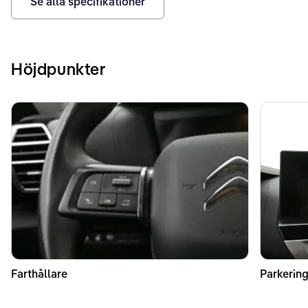
Se alla specifikationer
Höjdpunkter
Farthållare
Parkerin