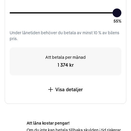
55%
Under
lånetiden
behöver du betala av minst
10
% av bilens
pris.
Att betala per månad
1 374 kr
Visa detaljer
Att låna kostar pengar!
Om du inte kan betala tillbaka skulden i tid riskerar