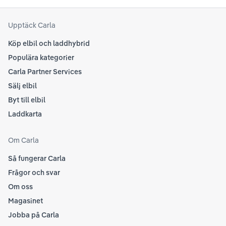
senaste informationen.
att
som
Upptäck Carla
Köp elbil och laddhybrid
Populära kategorier
Carla Partner Services
Sälj elbil
Byt till elbil
Laddkarta
Om Carla
Så fungerar Carla
Frågor och svar
Om oss
Magasinet
Jobba på Carla