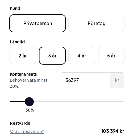
Kund
Privatperson
Företag
Lånetid
2 år
3 år
4 år
5 år
Kontantinsats
kr
Behöver vara minst
20
%.
30%
Restvärde
103 394 kr
Vad är restvärde?