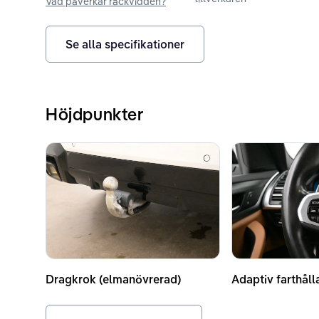
Vad påverkar räckvidden?
Se alla specifikationer
Höjdpunkter
Dragkrok (elmanövrerad)
Adaptiv farthåll