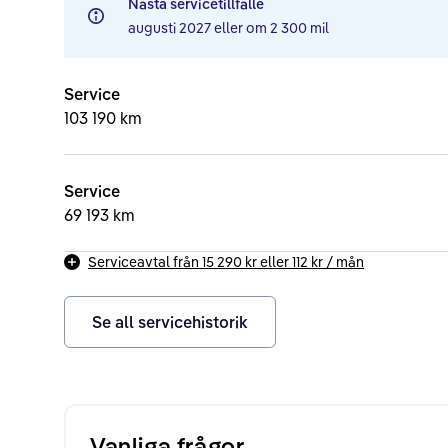
Nästa servicetillfälle
augusti 2027
eller om
2 300 mil
Service
103 190 km
Service
69 193 km
Serviceavtal från
15 290 kr
eller
112 kr
/ mån
Se all servicehistorik
Vanliga frågor