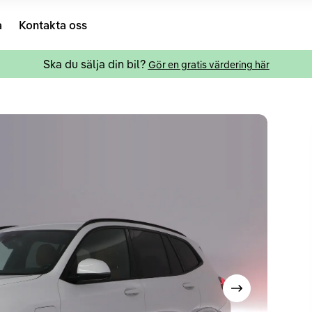
a
Kontakta oss
Ska du sälja din bil?
Gör en gratis värdering här
Visa nästa bild