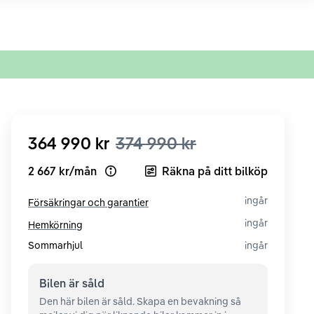
364 990 kr
374 990 kr
2 667 kr
/
mån
Räkna på ditt bilköp
Open loan example
ingår
Försäkringar och garantier
ingår
Hemkörning
Sommarhjul
ingår
Bilen är
såld
Den här bilen är såld. Skapa en bevakning så