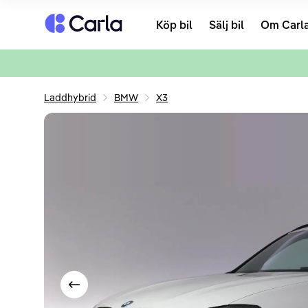
Tillbaka till startsidan
Köp bil
Sälj bil
Om Carl
Laddhybrid
BMW
X3
Visa föregående bild