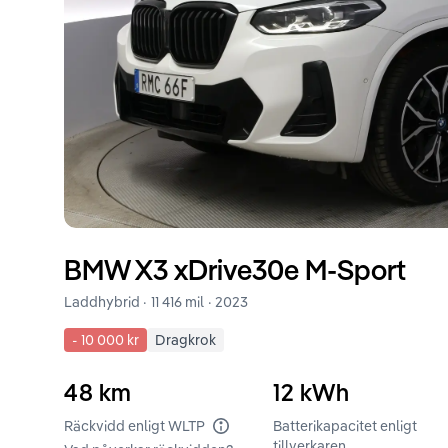
BMW
X3
xDrive30e M-Sport
Laddhybrid ·
11 416 mil
·
2023
-
10 000 kr
Dragkrok
48
km
12
kWh
Räckvidd enligt WLTP
Batterikapacitet enligt
tillverkaren