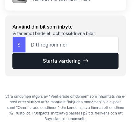
Använd din bil som inbyte
Vi tar emot både el- och fossildrivna bilar.
S
Ditt regnummer
Starta värdering
Våra omdömen utgörs av ”Verifierade omdömen” som inhämtats via e-
post efter slutförd affär, manuellt ”Inbjudna omdömen” via e-post,
samt ”Overifierade omdömen”, där kunder själva lämnat ett omdöme
på Trustpilot. Trustpilots snittbetyg baseras på tid, frekvens och ett
Bayesianskt genomsnitt.