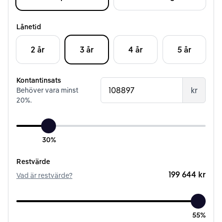
Lånetid
2 år
3 år
4 år
5 år
Kontantinsats
kr
Behöver vara minst
20
%.
30%
Restvärde
199 644 kr
Vad är restvärde?
55%