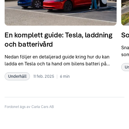
En komplett guide: Tesla, laddning
So
och batterivård
Sna
som
Nedan följer en detaljerad guide kring hur du kan
som
ladda en Tesla och ta hand om bilens batteri på
Un
kör
bästa sätt. Informationen är baserad på Teslas
dat
|
Underhåll
11 feb. 2025
6
min
rekommendationer samt våra egna erfarenheter
se 
kring elbilar. Notera att Tesla ibland uppdaterar
beh
sina rekommendationer, så det kan vara en bra idé
til
att kolla Teslas officiella supportsidor för den
din
senaste informationen.
Fordonet ägs av Carla Cars AB
att
som