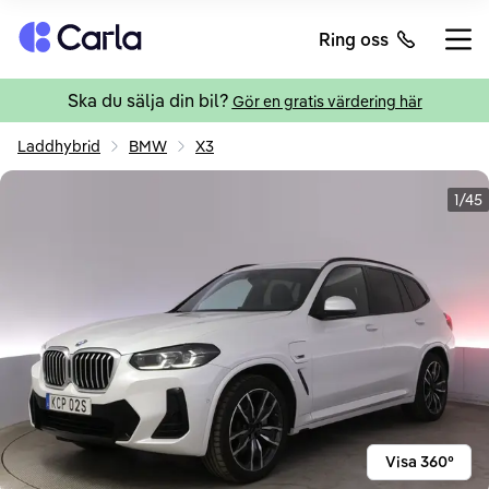
Tillbaka till startsidan
Ring oss
Öppn
Ska du sälja din bil?
Gör en gratis värdering här
Laddhybrid
BMW
X3
1/45
Visa 360°