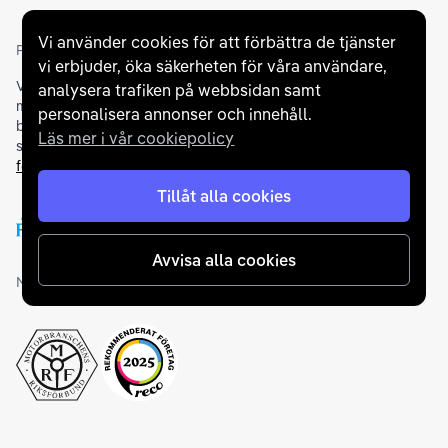
Vi använder cookies för att förbättra de tjänster
Partners och betallösningar
vi erbjuder, öka säkerheten för våra användare,
Vi samarbetar med
flertalet banker
för att erbjuda dig bästa
analysera trafiken på webbsidan samt
möjliga finansieringslösning och stödjer en rad olika
personalisera annonser och innehåll.
betalningsmetoder. För att du ska känna dig trygg vid ditt köp
Läs mer i vår cookiepolicy
samarbetar vi med Folksam och AutoConcept gällande
försäkringar och garantier
.
Tillåt alla cookies
Avvisa alla cookies
Medlemskap och utmärkelser