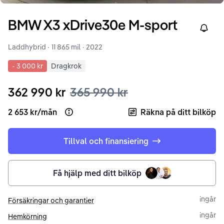
BMW
X3
xDrive30e M-sport
Right
Laddhybrid ·
11 865 mil
·
2022
-
3 000 kr
Dragkrok
362 990 kr
365 990 kr
2 653 kr
/
mån
Räkna på ditt bilköp
Open loan example
Tillval och finansiering
Få hjälp med ditt bilköp
ingår
Försäkringar och garantier
ingår
Hemkörning