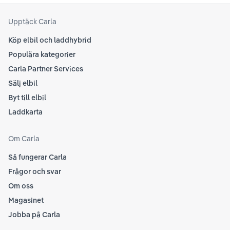
att
som
Upptäck Carla
Köp elbil och laddhybrid
Populära kategorier
Carla Partner Services
Sälj elbil
Byt till elbil
Laddkarta
Om Carla
Så fungerar Carla
Frågor och svar
Om oss
Magasinet
Jobba på Carla