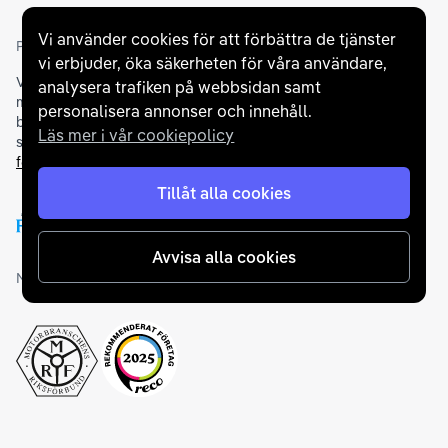
Vi använder cookies för att förbättra de tjänster
Partners och betallösningar
vi erbjuder, öka säkerheten för våra användare,
Vi samarbetar med
flertalet banker
för att erbjuda dig bästa
analysera trafiken på webbsidan samt
möjliga finansieringslösning och stödjer en rad olika
personalisera annonser och innehåll.
betalningsmetoder. För att du ska känna dig trygg vid ditt köp
Läs mer i vår cookiepolicy
samarbetar vi med Folksam och AutoConcept gällande
försäkringar och garantier
.
Tillåt alla cookies
Avvisa alla cookies
Medlemskap och utmärkelser