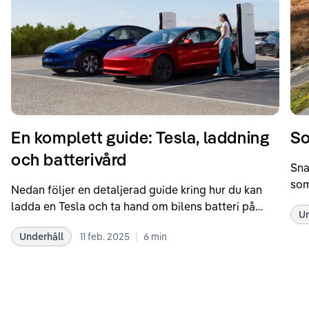
En komplett guide: Tesla, laddning
So
och batterivård
Sna
som
Nedan följer en detaljerad guide kring hur du kan
som
ladda en Tesla och ta hand om bilens batteri på
Un
kör
bästa sätt. Informationen är baserad på Teslas
dat
|
Underhåll
11 feb. 2025
6
min
rekommendationer samt våra egna erfarenheter
se 
kring elbilar. Notera att Tesla ibland uppdaterar
beh
sina rekommendationer, så det kan vara en bra idé
til
att kolla Teslas officiella supportsidor för den
din
senaste informationen.