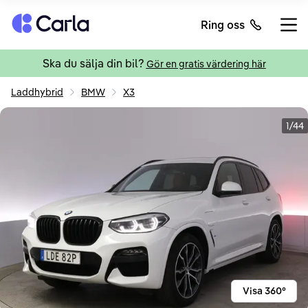
Tillbaka till startsidan
Ring oss
Öppn
Ska du sälja din bil?
Gör en gratis värdering här
Laddhybrid
BMW
X3
1/44
Visa 360°