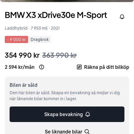
BMW
X3
xDrive30e M-Sport
Right
Laddhybrid ·
7 953 mil
·
2021
-
9 000 kr
Dragkrok
354 990 kr
363 990 kr
2 594 kr
/
mån
Räkna på ditt bilköp
Open loan example
Bilen är
såld
Den här bilen är såld. Skapa en bevakning så mejlar vi dig
när liknande bilar kommer in i lager.
Skapa bevakning
Se liknande bilar