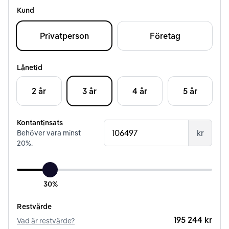
Kund
Privatperson
Företag
Lånetid
2 år
3 år
4 år
5 år
Kontantinsats
kr
Behöver vara minst
20
%.
30%
Restvärde
195 244 kr
Vad är restvärde?