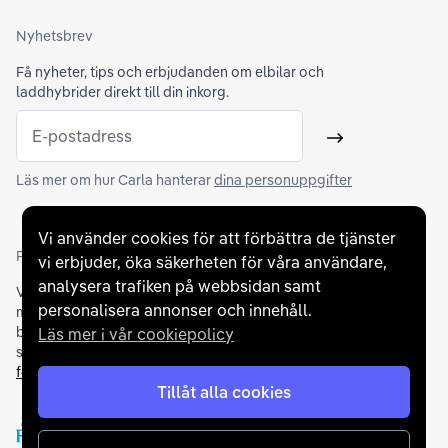
Nyhetsbrev
Få nyheter, tips och erbjudanden om elbilar och
laddhybrider direkt till din inkorg.
E-postadress
Skicka
Läs mer om hur Carla hanterar
dina personuppgifter
Vi använder cookies för att förbättra de tjänster
Partners och betallösningar
vi erbjuder, öka säkerheten för våra användare,
analysera trafiken på webbsidan samt
Vi samarbetar med
flertalet banker
för att erbjuda dig bästa
personalisera annonser och innehåll.
möjliga finansieringslösning och stödjer en rad olika
betalningsmetoder. För att du ska känna dig trygg vid ditt köp
Läs mer i vår cookiepolicy
samarbetar vi med Folksam och AutoConcept gällande
försäkringar och garantier
.
Tillåt alla cookies