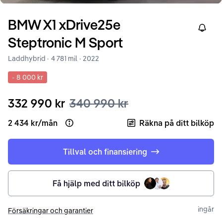
BMW
X1
xDrive25e
Right
Steptronic M Sport
Laddhybrid ·
4 781 mil
·
2022
-
8 000 kr
332 990 kr
340 990 kr
2 434 kr
/
mån
Räkna på ditt bilköp
Open loan example
Tillval och finansiering
Få hjälp med ditt bilköp
ingår
Försäkringar och garantier