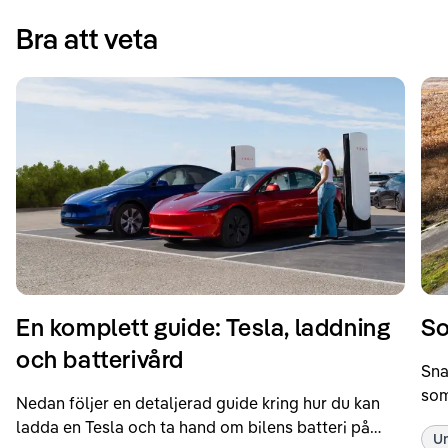
Bra att veta
En komplett guide: Tesla, laddning
So
och batterivård
Sna
som
Nedan följer en detaljerad guide kring hur du kan
som
ladda en Tesla och ta hand om bilens batteri på
Un
kör