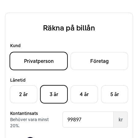
Räkna på billån
Kund
Privatperson
Företag
Lånetid
2 år
3 år
4 år
5 år
Kontantinsats
kr
Behöver vara minst
20
%.