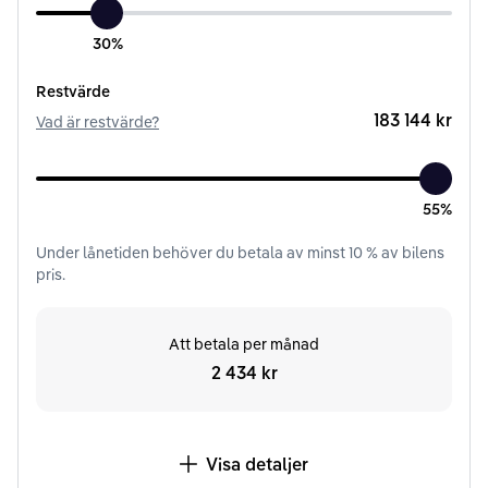
30%
Restvärde
183 144 kr
Vad är restvärde?
55%
Under
lånetiden
behöver du betala av minst
10
% av bilens
pris.
Att betala per månad
2 434 kr
Visa detaljer