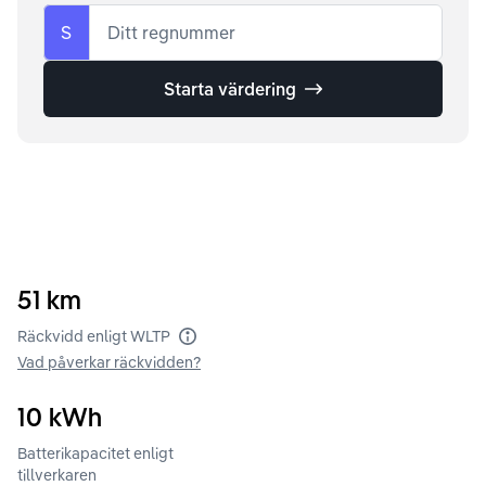
S
Ditt regnummer
Starta värdering
51
km
Räckvidd enligt WLTP
Vad påverkar räckvidden?
10
kWh
Batterikapacitet enligt
tillverkaren