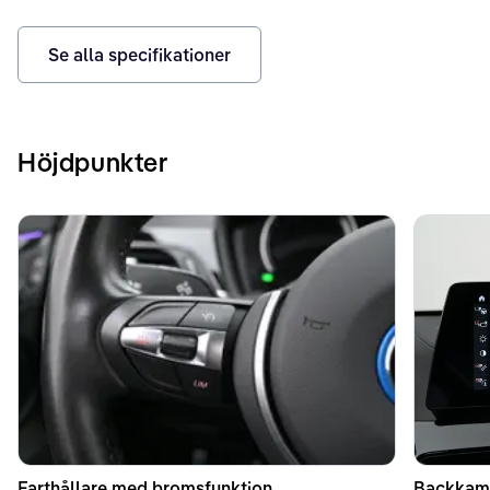
Se alla specifikationer
Höjdpunkter
Farthållare med bromsfunktion
Backkame