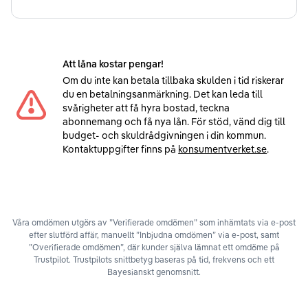
Att låna kostar pengar!
Om du inte kan betala tillbaka skulden i tid riskerar
du en betalningsanmärkning. Det kan leda till
svårigheter att få hyra bostad, teckna
abonnemang och få nya lån. För stöd, vänd dig till
budget- och skuldrådgivningen i din kommun.
Kontaktuppgifter finns på
konsumentverket.se
.
Våra omdömen utgörs av ”Verifierade omdömen” som inhämtats via e-post
efter slutförd affär, manuellt ”Inbjudna omdömen” via e-post, samt
”Overifierade omdömen”, där kunder själva lämnat ett omdöme på
Trustpilot. Trustpilots snittbetyg baseras på tid, frekvens och ett
Bayesianskt genomsnitt.