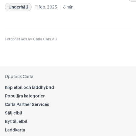
bästa sätt. Informationen är baserad på Teslas
dat
|
Underhåll
11 feb. 2025
6
min
rekommendationer samt våra egna erfarenheter
se 
kring elbilar. Notera att Tesla ibland uppdaterar
beh
sina rekommendationer, så det kan vara en bra idé
til
att kolla Teslas officiella supportsidor för den
din
senaste informationen.
Fordonet ägs av Carla Cars AB
att
som
Upptäck Carla
Köp elbil och laddhybrid
Populära kategorier
Carla Partner Services
Sälj elbil
Byt till elbil
Laddkarta