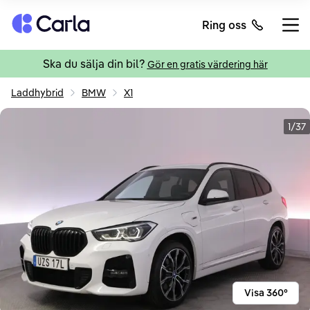
Tillbaka till startsidan
Ring oss
Öppn
Ska du sälja din bil?
Gör en gratis värdering här
Laddhybrid
BMW
X1
1/37
Visa 360°