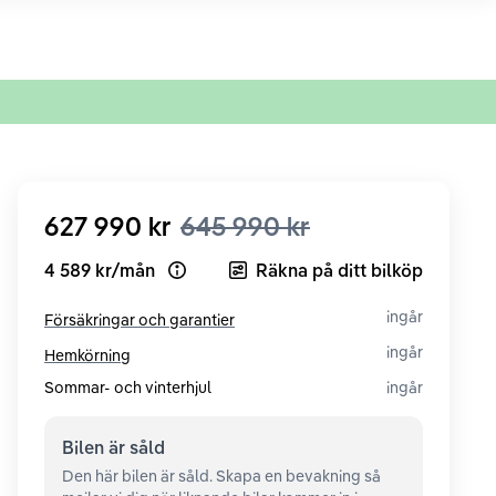
627 990 kr
645 990 kr
4 589 kr
/
mån
Räkna på ditt bilköp
Open loan example
ingår
Försäkringar och garantier
ingår
Hemkörning
Sommar- och vinterhjul
ingår
Bilen är
såld
Den här bilen är såld. Skapa en bevakning så