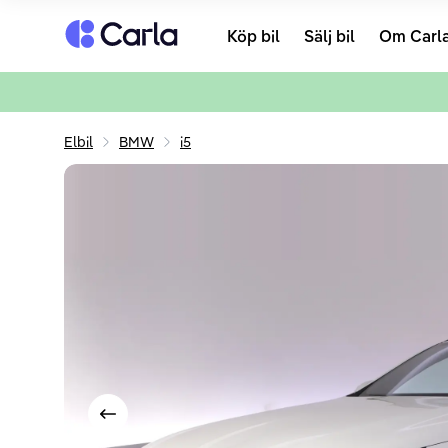
Tillbaka till startsidan
Köp bil
Sälj bil
Om Carl
Elbil
BMW
i5
Visa föregående bild