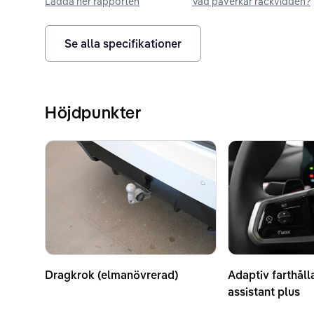
Ladda ner rapporten
Vad påverkar räckvidden?
Se alla specifikationer
Höjdpunkter
Dragkrok (elmanövrerad)
Adaptiv farthåll
assistant plus