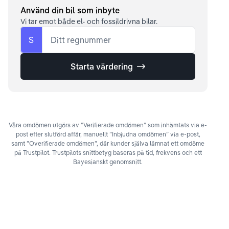
Använd din bil som inbyte
Vi tar emot både el- och fossildrivna bilar.
S
Ditt regnummer
Starta värdering
Våra omdömen utgörs av ”Verifierade omdömen” som inhämtats via e-
post efter slutförd affär, manuellt ”Inbjudna omdömen” via e-post,
samt ”Overifierade omdömen”, där kunder själva lämnat ett omdöme
på Trustpilot. Trustpilots snittbetyg baseras på tid, frekvens och ett
Bayesianskt genomsnitt.