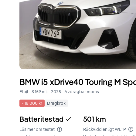
BMW
i5
xDrive40 Touring M Spo
Elbil ·
3 159 mil
·
2025
· Avdragbar moms
-
18 000 kr
Dragkrok
Batteritestad
501
km
Läs mer om testet
Räckvidd enligt WLTP
Batteritest
Rä