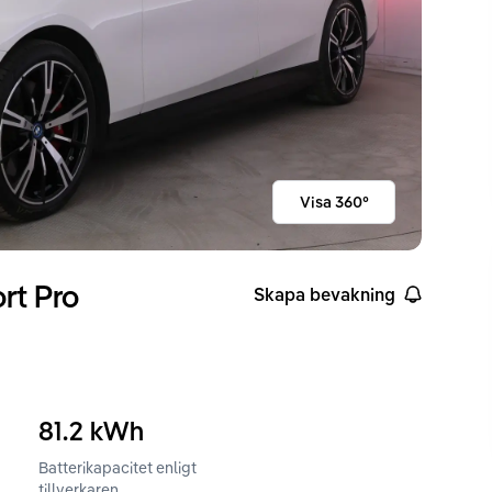
Visa 360°
rt Pro
Skapa bevakning
81.2
kWh
Batterikapacitet enligt
ckvidd enligt WLTP
tillverkaren