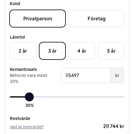
Kund
Privatperson
Företag
Lånetid
2 år
3 år
4 år
5 år
Kontantinsats
kr
Behöver vara minst
20
%.
30%
Restvärde
211 744 kr
Vad är restvärde?