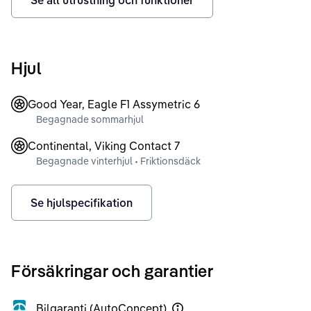
Se all utrustning och funktioner
Hjul
Good Year, Eagle F1 Assymetric 6
Begagnade sommarhjul
Continental, Viking Contact 7
Begagnade vinterhjul • Friktionsdäck
Se hjulspecifikation
Försäkringar och garantier
Bilgaranti (AutoConcept)