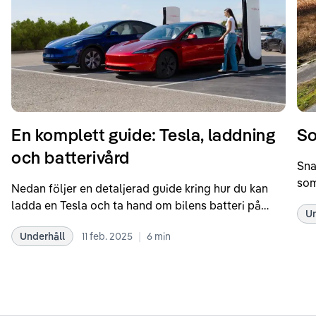
En komplett guide: Tesla, laddning
So
och batterivård
Sna
som
Nedan följer en detaljerad guide kring hur du kan
som
ladda en Tesla och ta hand om bilens batteri på
Un
kör
bästa sätt. Informationen är baserad på Teslas
dat
|
Underhåll
11 feb. 2025
6
min
rekommendationer samt våra egna erfarenheter
se 
kring elbilar. Notera att Tesla ibland uppdaterar
beh
sina rekommendationer, så det kan vara en bra idé
til
att kolla Teslas officiella supportsidor för den
din
senaste informationen.