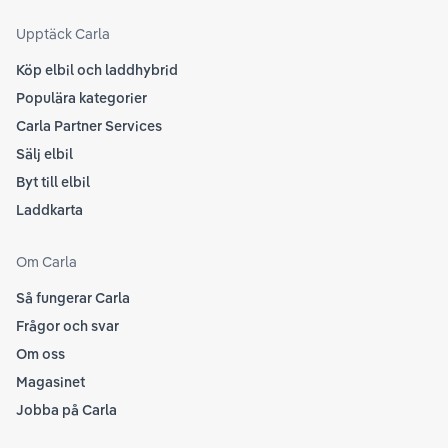
att
som
Upptäck Carla
Köp elbil och laddhybrid
Populära kategorier
Carla Partner Services
Sälj elbil
Byt till elbil
Laddkarta
Om Carla
Så fungerar Carla
Frågor och svar
Om oss
Magasinet
Jobba på Carla