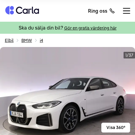
Tillbaka till startsidan
Ring oss
Öppn
Ska du sälja din bil?
Gör en gratis värdering här
Elbil
BMW
i4
1/37
Visa 360°