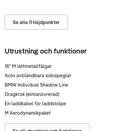
Se alla
11
höjdpunkter
Utrustning och funktioner
18" M lättmetallfälgar
Auto.avbländbara sidospeglar
BMW Individual Shadow Line
Dragkrok (elmanövrerad)
En laddkabel för laddstolpe
M Aerodynamikpaket