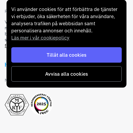
Vi använder cookies för att förbättra de tjänster
Partners och betallösningar
vi erbjuder, öka säkerheten för våra användare,
Vi samarbetar med
flertalet banker
för att erbjuda dig bästa
analysera trafiken på webbsidan samt
möjliga finansieringslösning och stödjer en rad olika
personalisera annonser och innehåll.
betalningsmetoder. För att du ska känna dig trygg vid ditt köp
Läs mer i vår cookiepolicy
samarbetar vi med Folksam och AutoConcept gällande
försäkringar och garantier
.
Tillåt alla cookies
Avvisa alla cookies
Medlemskap och utmärkelser