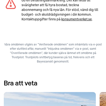
du en betalningsanmärkning. Det kan leda till
svårigheter att få hyra bostad, teckna
abonnemang och få nya lån. För stöd, vänd dig till
budget- och skuldrådgivningen i din kommun.
Kontaktuppgifter finns på
konsumentverket.se
.
Våra omdömen utgörs av ”Verifierade omdömen” som inhämtats via e-post
efter slutförd affär, manuellt ”Inbjudna omdömen” via e-post, samt
”Overifierade omdömen”, där kunder själva lämnat ett omdöme på
Trustpilot. Trustpilots snittbetyg baseras på tid, frekvens och ett
Bayesianskt genomsnitt.
Bra att veta