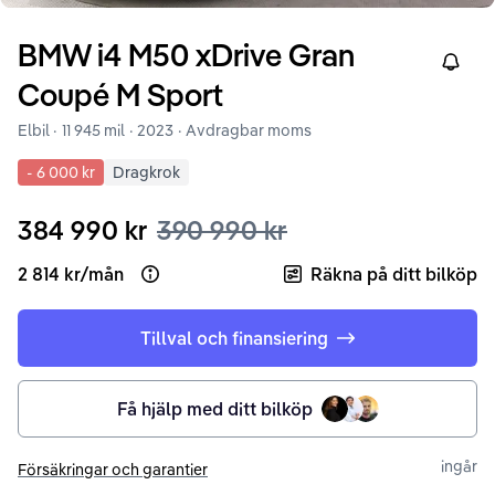
BMW
i4
M50 xDrive Gran
Right
Coupé M Sport
Elbil ·
11 945 mil
·
2023
· Avdragbar moms
-
6 000 kr
Dragkrok
384 990 kr
390 990 kr
2 814 kr
/
mån
Räkna på ditt bilköp
Open loan example
Tillval och finansiering
Få hjälp med ditt bilköp
ingår
Försäkringar och garantier