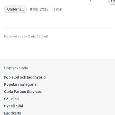
Un
kör
bästa sätt. Informationen är baserad på Teslas
dat
|
Underhåll
11 feb. 2025
6
min
rekommendationer samt våra egna erfarenheter
se 
kring elbilar. Notera att Tesla ibland uppdaterar
beh
sina rekommendationer, så det kan vara en bra idé
til
att kolla Teslas officiella supportsidor för den
din
senaste informationen.
Fordonet ägs av Carla Cars AB
att
som
Upptäck Carla
Köp elbil och laddhybrid
Populära kategorier
Carla Partner Services
Sälj elbil
Byt till elbil
Laddkarta