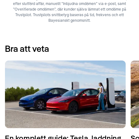
efter slutförd affär, manuellt ”Inbjudna omdömen” via e-post, samt
”Overifierade omdömen”, där kunder själva lämnat ett omdöme på
Trustpilot. Trustpilots snittbetyg baseras på tid, frekvens och ett
Bayesianskt genomsnitt.
Bra att veta
En komplett guide: Tesla, laddning
So