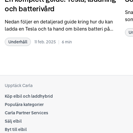
och batterivård
Sna
som
Nedan följer en detaljerad guide kring hur du kan
som
ladda en Tesla och ta hand om bilens batteri på
Un
kör
bästa sätt. Informationen är baserad på Teslas
dat
|
Underhåll
11 feb. 2025
6
min
rekommendationer samt våra egna erfarenheter
se 
kring elbilar. Notera att Tesla ibland uppdaterar
beh
sina rekommendationer, så det kan vara en bra idé
til
att kolla Teslas officiella supportsidor för den
din
senaste informationen.
att
som
Upptäck Carla
Köp elbil och laddhybrid
Populära kategorier
Carla Partner Services
Sälj elbil
Byt till elbil