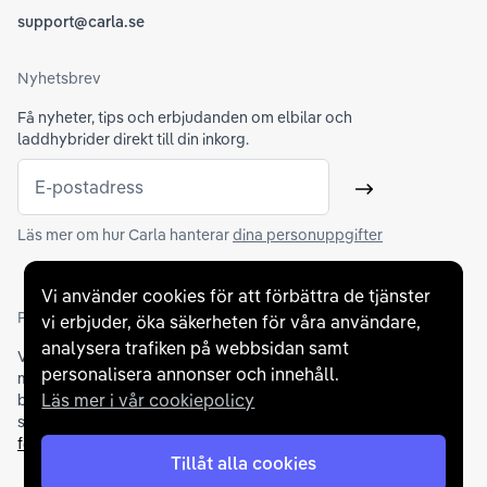
support@carla.se
Nyhetsbrev
Få nyheter, tips och erbjudanden om elbilar och
laddhybrider direkt till din inkorg.
E-postadress
Skicka
Läs mer om hur Carla hanterar
dina personuppgifter
Vi använder cookies för att förbättra de tjänster
Partners och betallösningar
vi erbjuder, öka säkerheten för våra användare,
analysera trafiken på webbsidan samt
Vi samarbetar med
flertalet banker
för att erbjuda dig bästa
personalisera annonser och innehåll.
möjliga finansieringslösning och stödjer en rad olika
Läs mer i vår cookiepolicy
betalningsmetoder. För att du ska känna dig trygg vid ditt köp
samarbetar vi med Folksam och AutoConcept gällande
försäkringar och garantier
.
Tillåt alla cookies