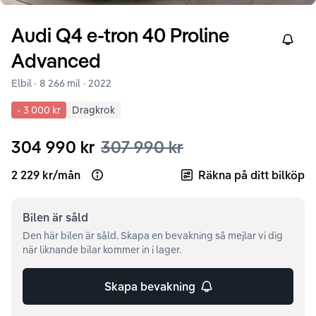
Audi
Q4 e-tron
40 Proline
Right
Advanced
Elbil ·
8 266 mil
·
2022
-
3 000 kr
Dragkrok
304 990 kr
307 990 kr
2 229 kr
/
mån
Räkna på ditt bilköp
Open loan example
Bilen är
såld
Den här bilen är såld. Skapa en bevakning så mejlar vi dig
när liknande bilar kommer in i lager.
Skapa bevakning