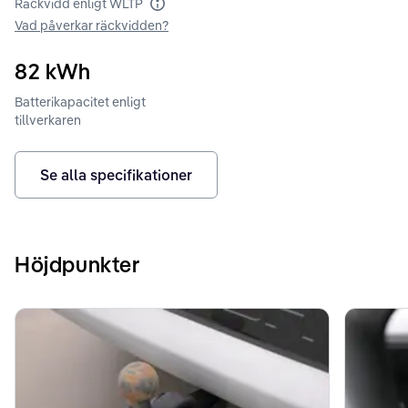
Räckvidd enligt WLTP
Räckvidd enligt WLTP
Vad påverkar räckvidden?
82
kWh
Batterikapacitet enligt
tillverkaren
Se alla specifikationer
Höjdpunkter