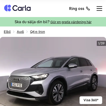
Tillbaka till startsidan
Ring oss
Öppn
Ska du sälja din bil?
Gör en gratis värdering här
Elbil
Audi
Q4 e-tron
1/39
Visa 360°