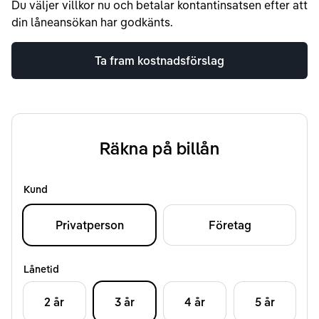
Du väljer villkor nu och betalar kontantinsatsen efter att
din låneansökan har godkänts.
Ta fram kostnadsförslag
Räkna på billån
Kund
Privatperson
Företag
Lånetid
2 år
3 år
4 år
5 år