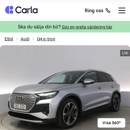
Tillbaka till startsidan
Ring oss
Öppn
Ska du sälja din bil?
Gör en gratis värdering här
Elbil
Audi
Q4 e-tron
1/41
Visa 360°