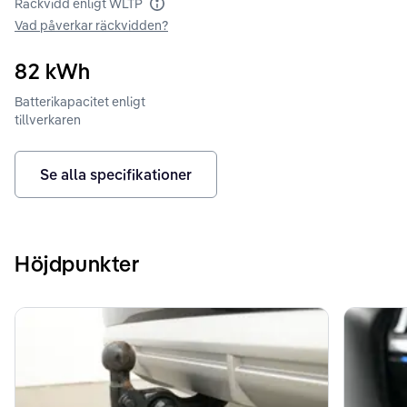
Räckvidd enligt WLTP
Räckvidd enligt WLTP
Vad påverkar räckvidden?
82
kWh
Batterikapacitet enligt
tillverkaren
Se alla specifikationer
Höjdpunkter