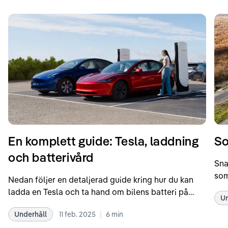
En komplett guide: Tesla, laddning
So
och batterivård
Sna
som
Nedan följer en detaljerad guide kring hur du kan
som
ladda en Tesla och ta hand om bilens batteri på
Un
kör
bästa sätt. Informationen är baserad på Teslas
dat
|
Underhåll
11 feb. 2025
6
min
rekommendationer samt våra egna erfarenheter
se 