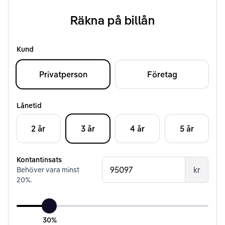
Räkna på billån
Kund
Privatperson
Företag
Lånetid
2 år
3 år
4 år
5 år
Kontantinsats
kr
Behöver vara minst
20
%.
30%