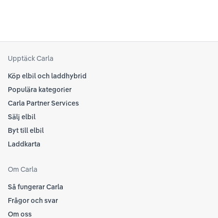
kring elbilar. Notera att Tesla ibland uppdaterar
beh
sina rekommendationer, så det kan vara en bra idé
til
att kolla Teslas officiella supportsidor för den
din
senaste informationen.
att
som
Upptäck Carla
Köp elbil och laddhybrid
Populära kategorier
Carla Partner Services
Sälj elbil
Byt till elbil
Laddkarta
Om Carla
Så fungerar Carla
Frågor och svar
Om oss