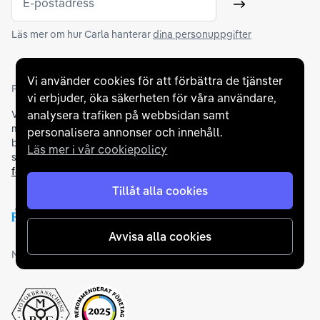
E-postadress
Skicka
Läs mer om hur Carla hanterar
dina personuppgifter
Vi använder cookies för att förbättra de tjänster
Partners och betallösningar
vi erbjuder, öka säkerheten för våra användare,
analysera trafiken på webbsidan samt
Vi samarbetar med
flertalet banker
för att erbjuda dig bästa
möjliga finansieringslösning och stödjer en rad olika
personalisera annonser och innehåll.
betalningsmetoder. För att du ska känna dig trygg vid ditt köp
Läs mer i vår cookiepolicy
samarbetar vi med Folksam och AutoConcept gällande
försäkringar och garantier
.
Tillåt alla cookies
Avvisa alla cookies
Medlemskap och utmärkelser