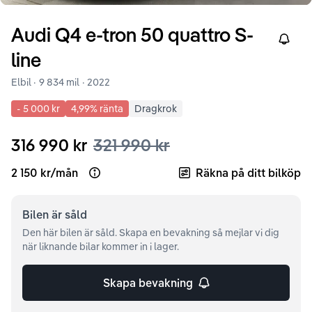
Audi
Q4 e-tron
50 quattro S-
Right
line
Elbil ·
9 834 mil
·
2022
-
5 000 kr
4,99
% ränta
Dragkrok
316 990 kr
321 990 kr
2 150 kr
/
mån
Räkna på ditt bilköp
Open loan example
Bilen är
såld
Den här bilen är såld. Skapa en bevakning så mejlar vi dig
när liknande bilar kommer in i lager.
Skapa bevakning