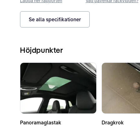
Ladda ner rapporten
Vad påverkar räckvidden?
Se alla specifikationer
Höjdpunkter
Panoramaglastak
Dragkrok