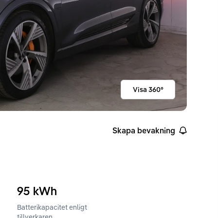
Visa 360°
Skapa bevakning
95
kWh
Batterikapacitet enligt
ckvidd enligt WLTP
tillverkaren