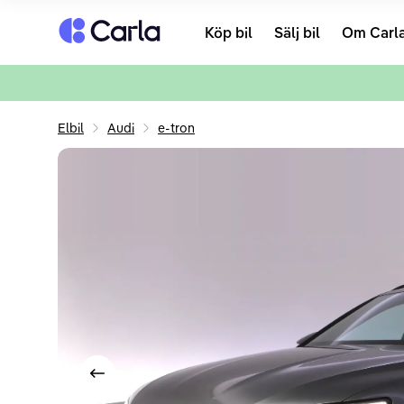
Tillbaka till startsidan
Köp bil
Sälj bil
Om Carl
Elbil
Audi
e-tron
Visa föregående bild