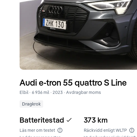
Audi
e-tron
55 quattro S Line
Elbil ·
6 936 mil
·
2023
· Avdragbar moms
Dragkrok
Batteritestad
373
km
Läs mer om testet
Räckvidd enligt WLTP
Batteritest
Rä