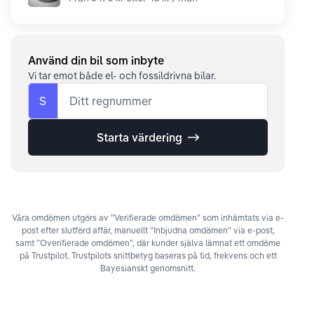
Använd din bil som inbyte
Vi tar emot både el- och fossildrivna bilar.
S
Ditt regnummer
Starta värdering
Våra omdömen utgörs av ”Verifierade omdömen” som inhämtats via e-
post efter slutförd affär, manuellt ”Inbjudna omdömen” via e-post,
samt ”Overifierade omdömen”, där kunder själva lämnat ett omdöme
på Trustpilot. Trustpilots snittbetyg baseras på tid, frekvens och ett
Bayesianskt genomsnitt.