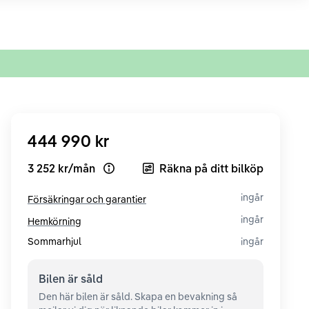
444 990 kr
3 252 kr
/
mån
Räkna på ditt bilköp
Open loan example
ingår
Försäkringar och garantier
ingår
Hemkörning
Sommarhjul
ingår
Bilen är
såld
Den här bilen är såld. Skapa en bevakning så