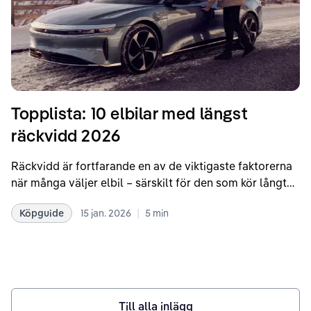
Topplista: 10 elbilar med längst
räckvidd 2026
Räckvidd är fortfarande en av de viktigaste faktorerna
när många väljer elbil – särskilt för den som kör långt
eller ofta och vill minimera antalet laddstopp. Under
|
Köpguide
15 jan. 2026
5
min
de senaste åren har utvecklingen gått snabbt, och 2026
års elbilsutbud visar tydligt hur effektivare drivlinor,
större batterier och bättre aerodynamik pressar
gränserna för hur långt en elbil faktiskt kan ta sig på en
laddning.
Till alla inlägg