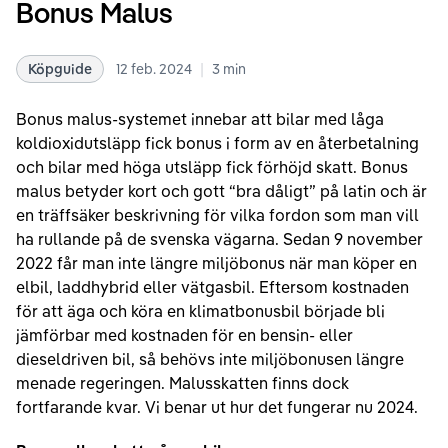
Bonus Malus
|
Köpguide
12 feb. 2024
3
min
Bonus malus-systemet innebar att bilar med låga
koldioxidutsläpp fick bonus i form av en återbetalning
och bilar med höga utsläpp fick förhöjd skatt. Bonus
malus betyder kort och gott “bra dåligt” på latin och är
en träffsäker beskrivning för vilka fordon som man vill
ha rullande på de svenska vägarna. Sedan 9 november
2022 får man inte längre miljöbonus när man köper en
elbil, laddhybrid eller vätgasbil. Eftersom kostnaden
för att äga och köra en klimatbonusbil började bli
jämförbar med kostnaden för en bensin- eller
dieseldriven bil, så behövs inte miljöbonusen längre
menade regeringen. Malusskatten finns dock
fortfarande kvar. Vi benar ut hur det fungerar nu 2024.