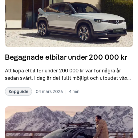
Begagnade elbilar under 200 000 kr
Att köpa elbil för under 200 000 kr var för några år
sedan svårt. I dag är det fullt möjligt och utbudet växer
snabbt.
|
Köpguide
04 mars 2026
4
min