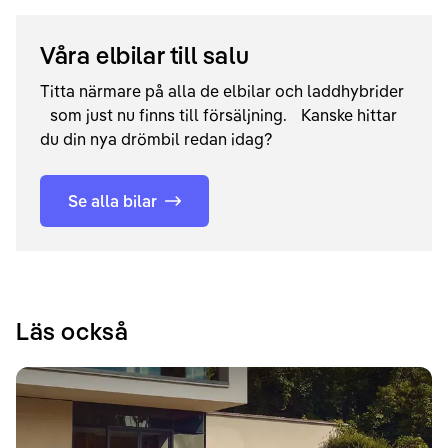
Våra elbilar till salu
Titta närmare på alla de elbilar och laddhybrider
som just nu finns till försäljning. Kanske hittar
du din nya drömbil redan idag?
Se alla bilar
Läs också