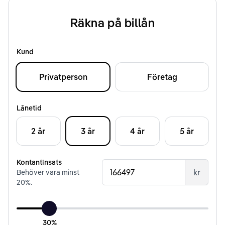
Räkna på billån
Kund
Privatperson
Företag
Lånetid
2 år
3 år
4 år
5 år
Kontantinsats
kr
Behöver vara minst
20
%.
30%