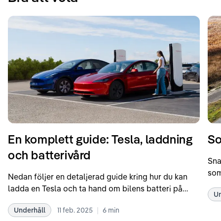
En komplett guide: Tesla, laddning
So
och batterivård
Sna
som
Nedan följer en detaljerad guide kring hur du kan
som
ladda en Tesla och ta hand om bilens batteri på
Un
kör
bästa sätt. Informationen är baserad på Teslas
dat
|
Underhåll
11 feb. 2025
6
min
rekommendationer samt våra egna erfarenheter
se 