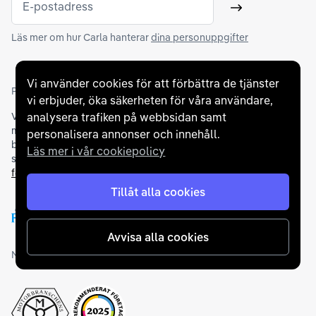
E-postadress
Skicka
Läs mer om hur Carla hanterar
dina personuppgifter
Vi använder cookies för att förbättra de tjänster
Partners och betallösningar
vi erbjuder, öka säkerheten för våra användare,
analysera trafiken på webbsidan samt
Vi samarbetar med
flertalet banker
för att erbjuda dig bästa
möjliga finansieringslösning och stödjer en rad olika
personalisera annonser och innehåll.
betalningsmetoder. För att du ska känna dig trygg vid ditt köp
Läs mer i vår cookiepolicy
samarbetar vi med Folksam och AutoConcept gällande
försäkringar och garantier
.
Tillåt alla cookies
Avvisa alla cookies
Medlemskap och utmärkelser