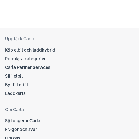
kring elbilar. Notera att Tesla ibland uppdaterar
beh
sina rekommendationer, så det kan vara en bra idé
til
att kolla Teslas officiella supportsidor för den
din
senaste informationen.
att
som
Upptäck Carla
Köp elbil och laddhybrid
Populära kategorier
Carla Partner Services
Sälj elbil
Byt till elbil
Laddkarta
Om Carla
Så fungerar Carla
Frågor och svar
Om oss