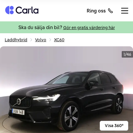
Tillbaka till startsidan
Ring oss
Öppn
Ska du sälja din bil?
Gör en gratis värdering här
Laddhybrid
Volvo
XC60
1/46
Visa 360°