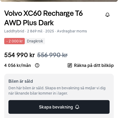
Volvo
XC60
Recharge T6
Right
AWD Plus Dark
Laddhybrid ·
2 869 mil
·
2025
· Avdragbar moms
-
2 000 kr
Dragkrok
554 990 kr
556 990 kr
4 056 kr
/
mån
Räkna på ditt bilköp
Open loan example
Bilen är
såld
Den här bilen är såld. Skapa en bevakning så mejlar vi dig
när liknande bilar kommer in i lager.
Skapa bevakning