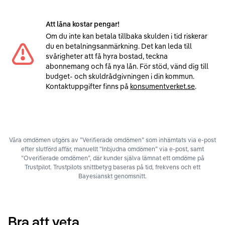
Att låna kostar pengar!
Om du inte kan betala tillbaka skulden i tid riskerar
du en betalningsanmärkning. Det kan leda till
svårigheter att få hyra bostad, teckna
abonnemang och få nya lån. För stöd, vänd dig till
budget- och skuldrådgivningen i din kommun.
Kontaktuppgifter finns på
konsumentverket.se
.
Våra omdömen utgörs av ”Verifierade omdömen” som inhämtats via e-post
efter slutförd affär, manuellt ”Inbjudna omdömen” via e-post, samt
”Overifierade omdömen”, där kunder själva lämnat ett omdöme på
Trustpilot. Trustpilots snittbetyg baseras på tid, frekvens och ett
Bayesianskt genomsnitt.
Bra att veta