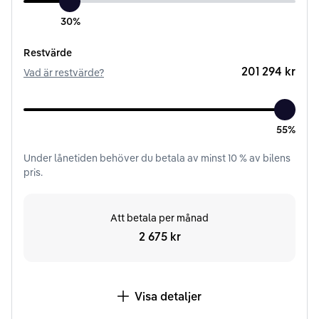
30%
Restvärde
201 294 kr
Vad är restvärde?
55%
Under
lånetiden
behöver du betala av minst
10
% av bilens
pris.
Att betala per månad
2 675 kr
Visa detaljer