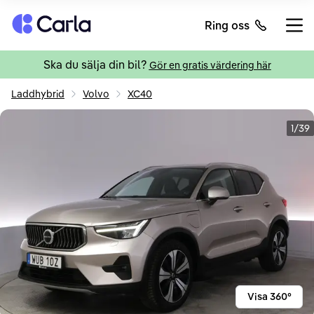
Tillbaka till startsidan
Ring oss
Öppn
Ska du sälja din bil?
Gör en gratis värdering här
Laddhybrid
Volvo
XC40
1/39
Visa 360°