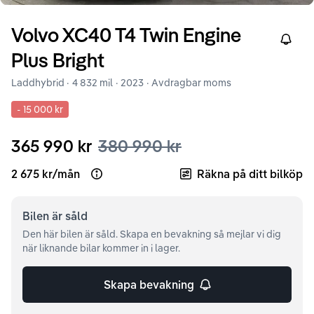
Volvo
XC40
T4 Twin Engine
Right
Plus Bright
Laddhybrid ·
4 832 mil
·
2023
· Avdragbar moms
-
15 000 kr
365 990 kr
380 990 kr
2 675 kr
/
mån
Räkna på ditt bilköp
Open loan example
Bilen är
såld
Den här bilen är såld. Skapa en bevakning så mejlar vi dig
när liknande bilar kommer in i lager.
Skapa bevakning