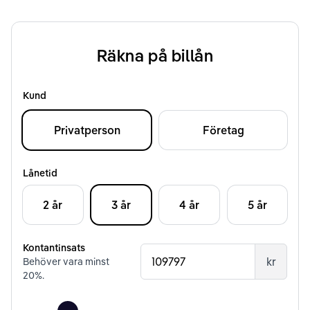
Räkna på billån
Kund
Privatperson
Företag
Lånetid
2 år
3 år
4 år
5 år
Kontantinsats
kr
Behöver vara minst
20
%.