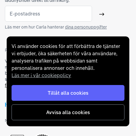
laddhybrider direkt till din inkorg.
E-postadress
Skicka
Läs mer om hur Carla hanterar
dina personuppgifter
Vi använder cookies för att förbättra de tjänster
Partners och betallösningar
vi erbjuder, öka säkerheten för våra användare,
analysera trafiken på webbsidan samt
Vi samarbetar med
flertalet banker
för att erbjuda dig bästa
möjliga finansieringslösning och stödjer en rad olika
personalisera annonser och innehåll.
betalningsmetoder. För att du ska känna dig trygg vid ditt köp
Läs mer i vår cookiepolicy
samarbetar vi med Folksam och AutoConcept gällande
försäkringar och garantier
.
Tillåt alla cookies
Avvisa alla cookies
Medlemskap och utmärkelser