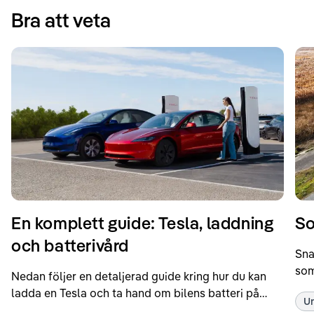
Bra att veta
En komplett guide: Tesla, laddning
So
och batterivård
Sna
som
Nedan följer en detaljerad guide kring hur du kan
som
ladda en Tesla och ta hand om bilens batteri på
Un
kör
bästa sätt. Informationen är baserad på Teslas