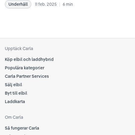
dat
|
Underhåll
11 feb. 2025
6
min
rekommendationer samt våra egna erfarenheter
se 
kring elbilar. Notera att Tesla ibland uppdaterar
beh
sina rekommendationer, så det kan vara en bra idé
til
att kolla Teslas officiella supportsidor för den
din
senaste informationen.
att
som
Upptäck Carla
Köp elbil och laddhybrid
Populära kategorier
Carla Partner Services
Sälj elbil
Byt till elbil
Laddkarta
Om Carla
Så fungerar Carla