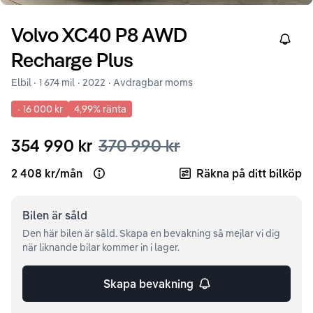
Volvo
XC40
P8 AWD
Right
Recharge Plus
Elbil ·
1 674 mil
·
2022
· Avdragbar moms
-
16 000 kr
4,99
% ränta
354 990 kr
370 990 kr
2 408 kr
/
mån
Räkna på ditt bilköp
Open loan example
Bilen är
såld
Den här bilen är såld. Skapa en bevakning så mejlar vi dig
när liknande bilar kommer in i lager.
Skapa bevakning