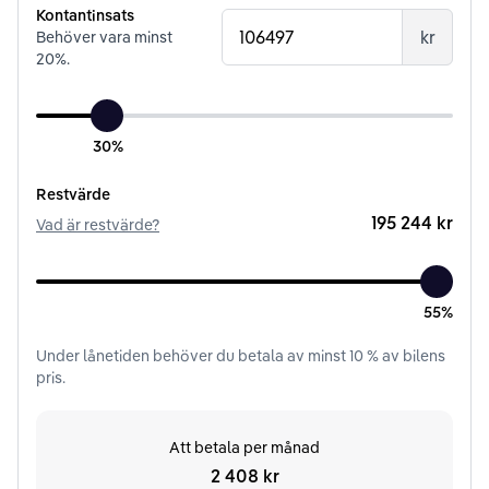
Kontantinsats
kr
Behöver vara minst
20
%.
30%
Restvärde
195 244 kr
Vad är restvärde?
55%
Under
lånetiden
behöver du betala av minst
10
% av bilens
pris.
Att betala per månad
2 408 kr