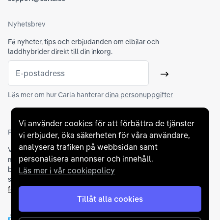
Nyhetsbrev
Få nyheter, tips och erbjudanden om elbilar och
laddhybrider direkt till din inkorg.
E-postadress
Skicka
Läs mer om hur Carla hanterar
dina personuppgifter
Vi använder cookies för att förbättra de tjänster
Partners och betallösningar
vi erbjuder, öka säkerheten för våra användare,
analysera trafiken på webbsidan samt
Vi samarbetar med
flertalet banker
för att erbjuda dig bästa
personalisera annonser och innehåll.
möjliga finansieringslösning och stödjer en rad olika
betalningsmetoder. För att du ska känna dig trygg vid ditt köp
Läs mer i vår cookiepolicy
samarbetar vi med Folksam och AutoConcept gällande
försäkringar och garantier
.
Tillåt alla cookies