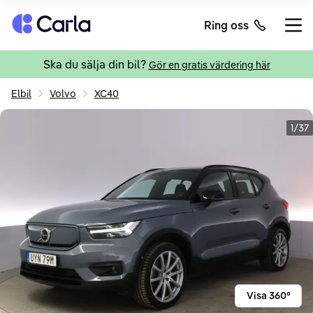
Tillbaka till startsidan
Ring oss
Öppn
Ska du sälja din bil?
Gör en gratis värdering här
Elbil
Volvo
XC40
1/37
Visa 360°