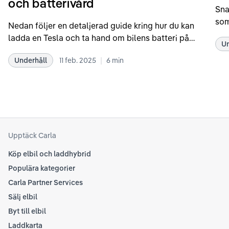
och batterivård
Sna
som
Nedan följer en detaljerad guide kring hur du kan
som
ladda en Tesla och ta hand om bilens batteri på
Un
kör
bästa sätt. Informationen är baserad på Teslas
dat
|
Underhåll
11 feb. 2025
6
min
rekommendationer samt våra egna erfarenheter
se 
kring elbilar. Notera att Tesla ibland uppdaterar
beh
sina rekommendationer, så det kan vara en bra idé
til
att kolla Teslas officiella supportsidor för den
din
senaste informationen.
att
som
Upptäck Carla
Köp elbil och laddhybrid
Populära kategorier
Carla Partner Services
Sälj elbil
Byt till elbil
Laddkarta