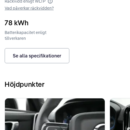
Räckvidd enligt WLTP
Räckvidd enligt WLTP
Vad påverkar räckvidden?
78
kWh
Batterikapacitet enligt
tillverkaren
Se alla specifikationer
Höjdpunkter