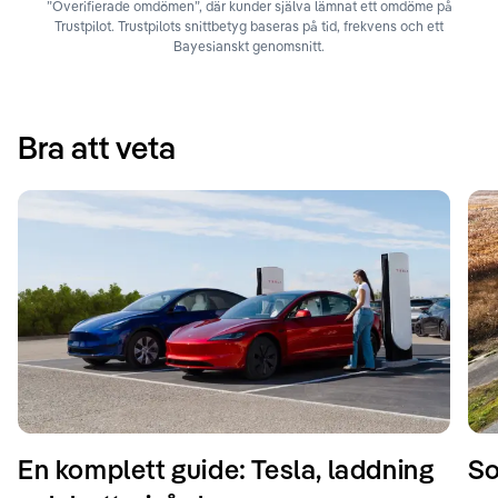
”Overifierade omdömen”, där kunder själva lämnat ett omdöme på
Trustpilot. Trustpilots snittbetyg baseras på tid, frekvens och ett
Bayesianskt genomsnitt.
Bra att veta
En komplett guide: Tesla, laddning
So