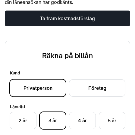
din låneansökan har godkänts.
Ta fram kostnadsförslag
Räkna på billån
Kund
Privatperson
Företag
Lånetid
2 år
3 år
4 år
5 år