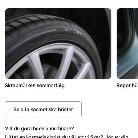
Skrapmärken sommarfälg
Repor hö
Se alla kosmetiska brister
Vill du göra bilen ännu finare?
Hittat en kosmetisk brist du vill att vi fixar? Hör av dig