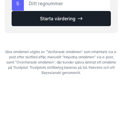
S
Ditt regnummer
Starta värdering
Våra omdömen utgörs av ”Verifierade omdömen” som inhämtats via e-
post efter slutförd affär, manuellt ”Inbjudna omdömen” via e-post,
samt ”Overifierade omdömen”, där kunder själva lämnat ett omdöme
på Trustpilot. Trustpilots snittbetyg baseras på tid, frekvens och ett
Bayesianskt genomsnitt.