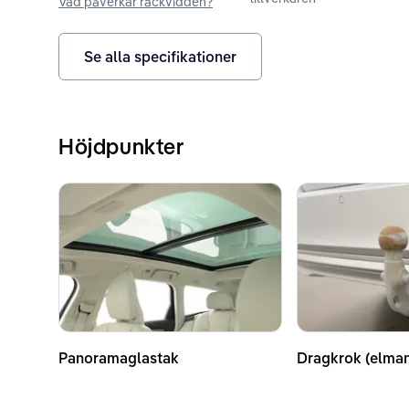
Vad påverkar räckvidden?
Se alla specifikationer
Höjdpunkter
Panoramaglastak
Dragkrok (elma