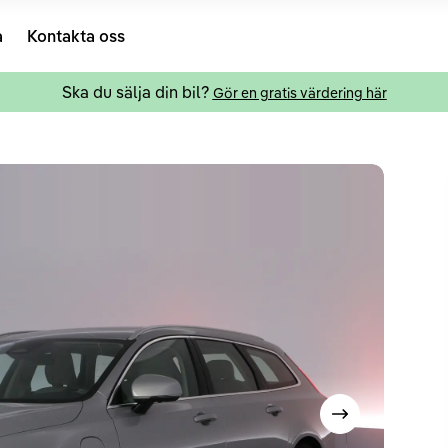
a
Kontakta oss
Ska du sälja din bil?
Gör en gratis värdering här
Visa nästa bild