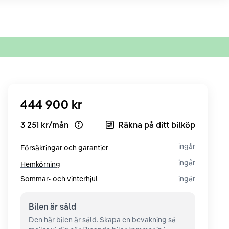
444 900 kr
3 251 kr
/
mån
Räkna på ditt bilköp
Open loan example
ingår
Försäkringar och garantier
ingår
Hemkörning
Sommar- och vinterhjul
ingår
Bilen är
såld
Den här bilen är såld. Skapa en bevakning så