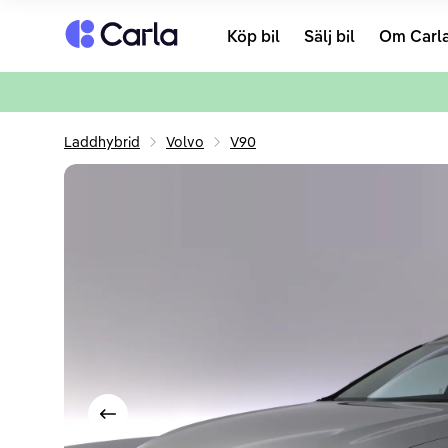
Tillbaka till startsidan
Köp bil
Sälj bil
Om Carl
Laddhybrid
Volvo
V90
Visa föregående bild