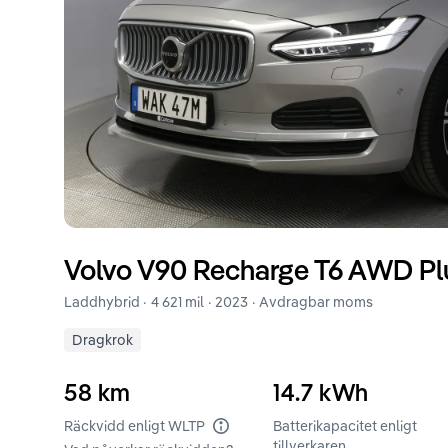
Volvo
V90
Recharge T6 AWD Plu
Laddhybrid ·
4 621 mil
·
2023
· Avdragbar moms
Dragkrok
58
km
14.7
kWh
Räckvidd enligt WLTP
Batterikapacitet enligt
tillverkaren