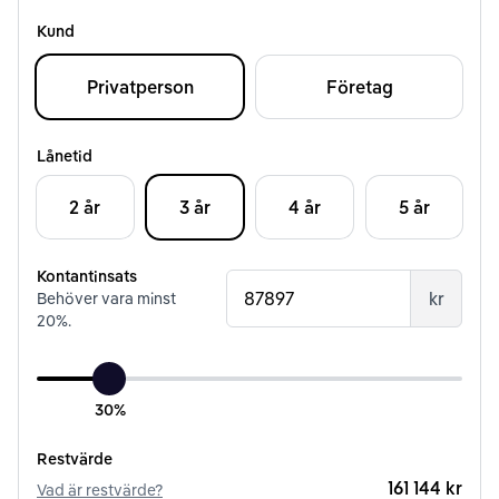
Kund
Privatperson
Företag
Lånetid
2 år
3 år
4 år
5 år
Kontantinsats
kr
Behöver vara minst
20
%.
30%
Restvärde
161 144 kr
Vad är restvärde?