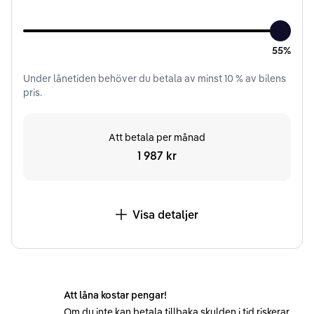
55%
Under
lånetiden
behöver du betala av minst
10
% av bilens
pris.
Att betala per månad
1 987 kr
Visa detaljer
Att låna kostar pengar!
Om du inte kan betala tillbaka skulden i tid riskerar