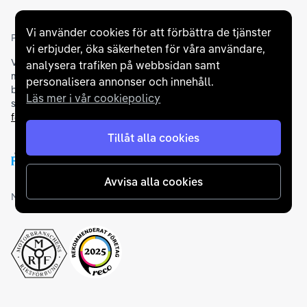
Vi använder cookies för att förbättra de tjänster
Partners och betallösningar
vi erbjuder, öka säkerheten för våra användare,
Vi samarbetar med
flertalet banker
för att erbjuda dig bästa
analysera trafiken på webbsidan samt
möjliga finansieringslösning och stödjer en rad olika
personalisera annonser och innehåll.
betalningsmetoder. För att du ska känna dig trygg vid ditt köp
Läs mer i vår cookiepolicy
samarbetar vi med Folksam och AutoConcept gällande
försäkringar och garantier
.
Tillåt alla cookies
Avvisa alla cookies
Medlemskap och utmärkelser