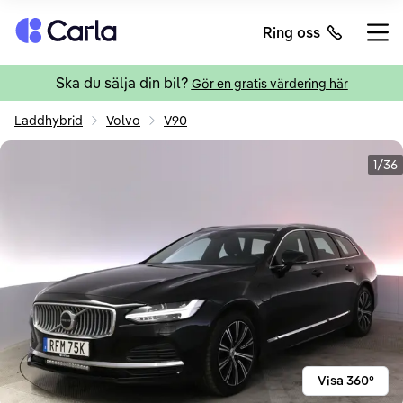
Tillbaka till startsidan
Ring oss
Öppn
Ska du sälja din bil?
Gör en gratis värdering här
Laddhybrid
Volvo
V90
1/36
Visa 360°