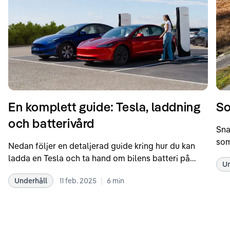
En komplett guide: Tesla, laddning
So
och batterivård
Sna
som
Nedan följer en detaljerad guide kring hur du kan
som
ladda en Tesla och ta hand om bilens batteri på
Un
kör
bästa sätt. Informationen är baserad på Teslas
dat
|
Underhåll
11 feb. 2025
6
min
rekommendationer samt våra egna erfarenheter
se 
kring elbilar. Notera att Tesla ibland uppdaterar
beh
sina rekommendationer, så det kan vara en bra idé
til
att kolla Teslas officiella supportsidor för den
din