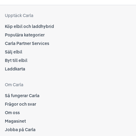
senaste informationen.
att
som
Upptäck Carla
Köp elbil och laddhybrid
Populära kategorier
Carla Partner Services
Sälj elbil
Byt till elbil
Laddkarta
Om Carla
Så fungerar Carla
Frågor och svar
Om oss
Magasinet
Jobba på Carla