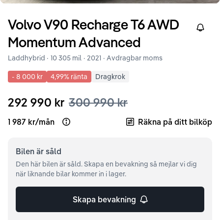
Volvo
V90
Recharge T6 AWD
Right
Momentum Advanced
Laddhybrid ·
10 305 mil
·
2021
· Avdragbar moms
-
8 000 kr
4,99
% ränta
Dragkrok
292 990 kr
300 990 kr
1 987 kr
/
mån
Räkna på ditt bilköp
Open loan example
Bilen är
såld
Den här bilen är såld. Skapa en bevakning så mejlar vi dig
när liknande bilar kommer in i lager.
Skapa bevakning