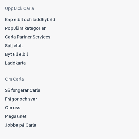
som
Upptäck Carla
Köp elbil och laddhybrid
Populära kategorier
Carla Partner Services
Sälj elbil
Byt till elbil
Laddkarta
Om Carla
Så fungerar Carla
Frågor och svar
Om oss
Magasinet
Jobba på Carla