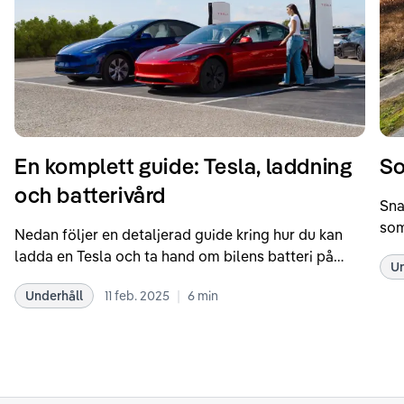
En komplett guide: Tesla, laddning
So
och batterivård
Sna
som
Nedan följer en detaljerad guide kring hur du kan
som
ladda en Tesla och ta hand om bilens batteri på
Un
kör
bästa sätt. Informationen är baserad på Teslas
dat
|
Underhåll
11 feb. 2025
6
min
rekommendationer samt våra egna erfarenheter
se 
kring elbilar. Notera att Tesla ibland uppdaterar
beh
sina rekommendationer, så det kan vara en bra idé
til
att kolla Teslas officiella supportsidor för den
din
senaste informationen.
att