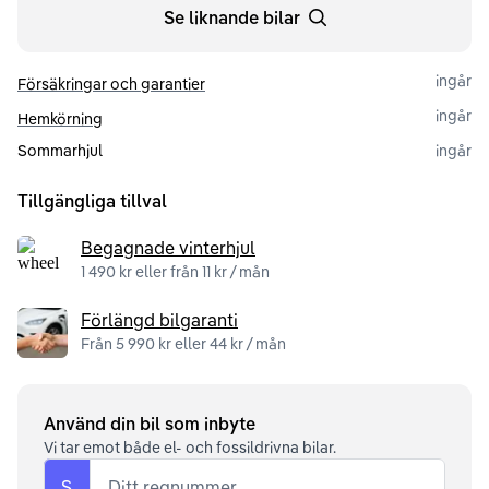
Se liknande bilar
ingår
Försäkringar och garantier
ingår
Hemkörning
Sommarhjul
ingår
Tillgängliga tillval
Begagnade vinterhjul
1 490 kr eller från 11 kr / mån
Förlängd bilgaranti
Från 5 990 kr eller 44 kr / mån
Använd din bil som inbyte
Vi tar emot både el- och fossildrivna bilar.
S
Ditt regnummer