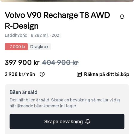
Volvo
V90
Recharge T8 AWD
Right
R-Design
Laddhybrid ·
8 282 mil
·
2021
-
7 000 kr
Dragkrok
397 900 kr
404 900 kr
2 908 kr
/
mån
Räkna på ditt bilköp
Open loan example
Bilen är
såld
Den här bilen är såld. Skapa en bevakning så mejlar vi dig
när liknande bilar kommer in i lager.
Skapa bevakning