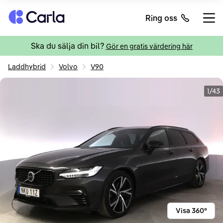
Tillbaka till startsidan
Ring oss
Öppn
Ska du sälja din bil?
Gör en gratis värdering här
Laddhybrid
Volvo
V90
1/43
Visa 360°