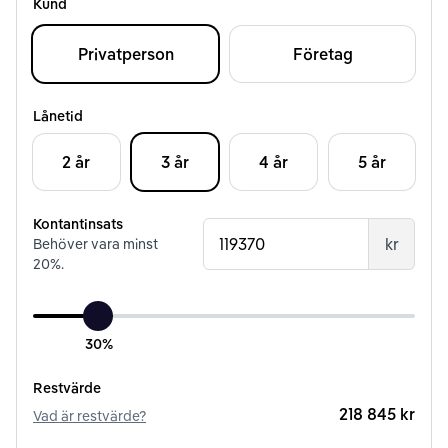
Kund
Privatperson
Företag
Lånetid
2 år
3 år
4 år
5 år
Kontantinsats
kr
Behöver vara minst
20
%.
30%
Restvärde
218 845 kr
Vad är restvärde?