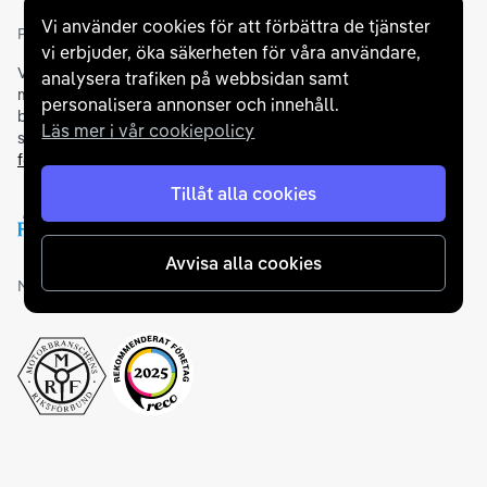
Vi använder cookies för att förbättra de tjänster
Partners och betallösningar
vi erbjuder, öka säkerheten för våra användare,
Vi samarbetar med
flertalet banker
för att erbjuda dig bästa
analysera trafiken på webbsidan samt
möjliga finansieringslösning och stödjer en rad olika
personalisera annonser och innehåll.
betalningsmetoder. För att du ska känna dig trygg vid ditt köp
Läs mer i vår cookiepolicy
samarbetar vi med Folksam och AutoConcept gällande
försäkringar och garantier
.
Tillåt alla cookies
Avvisa alla cookies
Medlemskap och utmärkelser