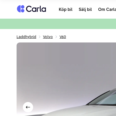
Tillbaka till startsidan
Köp bil
Sälj bil
Om Carl
Laddhybrid
Volvo
V60
Visa föregående bild