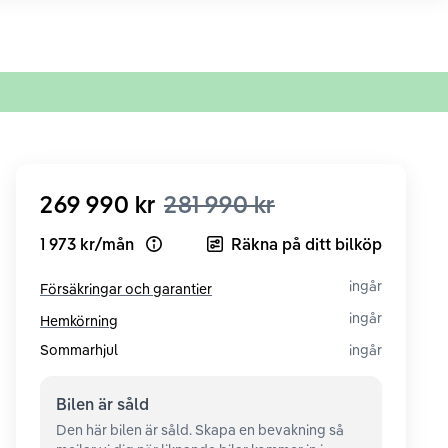
269 990 kr
281 990 kr
1 973 kr
/
mån
Räkna på ditt bilköp
Open loan example
ingår
Försäkringar och garantier
ingår
Hemkörning
Sommarhjul
ingår
Bilen är
såld
Den här bilen är såld. Skapa en bevakning så