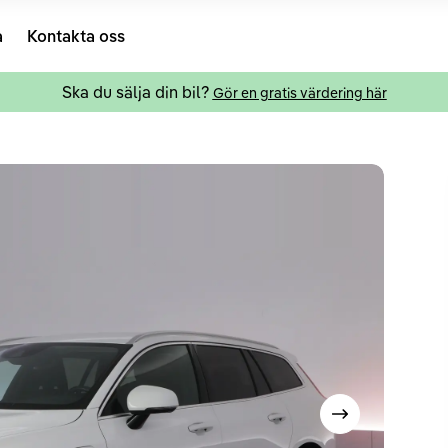
a
Kontakta oss
Ska du sälja din bil?
Gör en gratis värdering här
Visa nästa bild