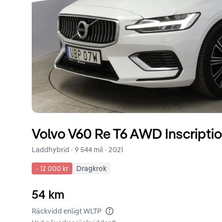
Volvo
V60
Re T6 AWD Inscripti
Laddhybrid ·
9 544 mil
·
2021
-
12 000 kr
Dragkrok
54
km
Räckvidd enligt WLTP