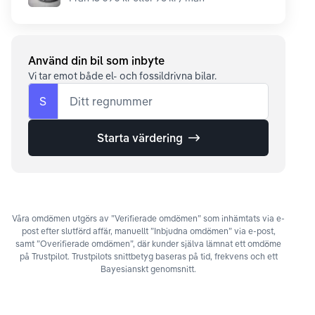
Använd din bil som inbyte
Vi tar emot både el- och fossildrivna bilar.
S
Ditt regnummer
Starta värdering
Våra omdömen utgörs av ”Verifierade omdömen” som inhämtats via e-
post efter slutförd affär, manuellt ”Inbjudna omdömen” via e-post,
samt ”Overifierade omdömen”, där kunder själva lämnat ett omdöme
på Trustpilot. Trustpilots snittbetyg baseras på tid, frekvens och ett
Bayesianskt genomsnitt.