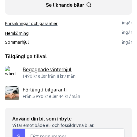
Se liknande bilar
ingår
Försäkringar och garantier
ingår
Hemkörning
Sommarhjul
ingår
Tillgängliga tillval
Begagnade vinterhjul
1 490 kr eller från 11 kr / mån
Förlängd bilgaranti
Från 5 990 kr eller 44 kr / mån
Använd din bil som inbyte
Vi tar emot både el- och fossildrivna bilar.
S
Ditt regnummer