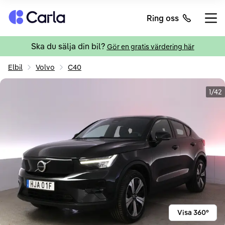
Tillbaka till startsidan
Ring oss
Öppn
Ska du sälja din bil?
Gör en gratis värdering här
Elbil
Volvo
C40
1/42
Visa 360°