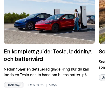
En komplett guide: Tesla, laddning
So
och batterivård
Sna
som
Nedan följer en detaljerad guide kring hur du kan
som
ladda en Tesla och ta hand om bilens batteri på
Un
kör
bästa sätt. Informationen är baserad på Teslas
dat
|
Underhåll
11 feb. 2025
6
min
rekommendationer samt våra egna erfarenheter
se 
kring elbilar. Notera att Tesla ibland uppdaterar
beh
sina rekommendationer, så det kan vara en bra idé
til
att kolla Teslas officiella supportsidor för den