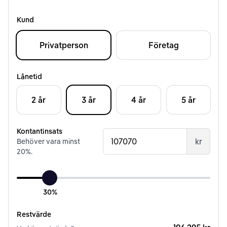
Kund
Privatperson
Företag
Lånetid
2 år
3 år
4 år
5 år
Kontantinsats
kr
Behöver vara minst
20
%.
30%
Restvärde