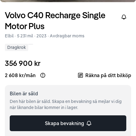
Volvo
C40
Recharge Single
Right
Motor Plus
Elbil ·
5 231 mil
·
2023
· Avdragbar moms
Dragkrok
356 900 kr
2 608 kr
/
mån
Räkna på ditt bilköp
Open loan example
Bilen är
såld
Den här bilen är såld. Skapa en bevakning så mejlar vi dig
när liknande bilar kommer in i lager.
Skapa bevakning