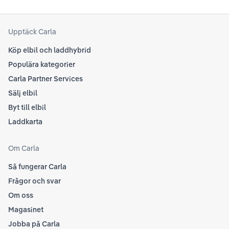
din
senaste informationen.
att
som
Upptäck Carla
Köp elbil och laddhybrid
Populära kategorier
Carla Partner Services
Sälj elbil
Byt till elbil
Laddkarta
Om Carla
Så fungerar Carla
Frågor och svar
Om oss
Magasinet
Jobba på Carla