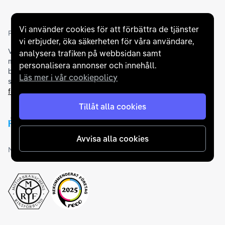
Vi använder cookies för att förbättra de tjänster
Partners och betallösningar
vi erbjuder, öka säkerheten för våra användare,
Vi samarbetar med
flertalet banker
för att erbjuda dig bästa
analysera trafiken på webbsidan samt
möjliga finansieringslösning och stödjer en rad olika
personalisera annonser och innehåll.
betalningsmetoder. För att du ska känna dig trygg vid ditt köp
Läs mer i vår cookiepolicy
samarbetar vi med Folksam och AutoConcept gällande
försäkringar och garantier
.
Tillåt alla cookies
Avvisa alla cookies
Medlemskap och utmärkelser