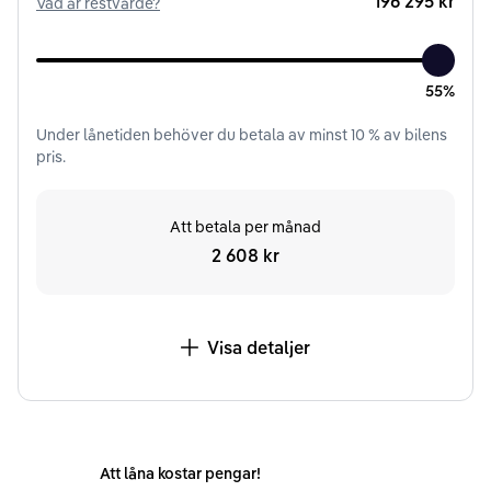
196 295 kr
Vad är restvärde?
55%
Under
lånetiden
behöver du betala av minst
10
% av bilens
pris.
Att betala per månad
2 608 kr
Visa detaljer
Att låna kostar pengar!