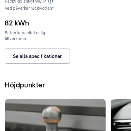
Räckvidd enligt WLTP
Räckvidd enligt WLTP
Vad påverkar räckvidden?
82
kWh
Batterikapacitet enligt
tillverkaren
Se alla specifikationer
Höjdpunkter