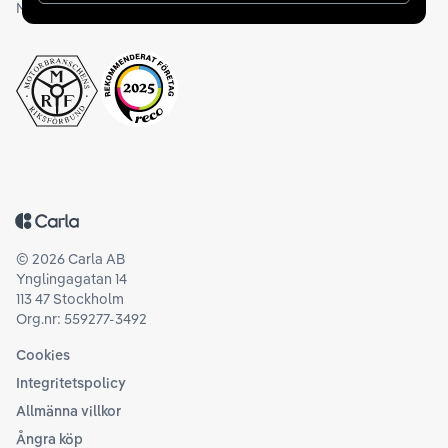
Medlemskap och utmärkelser
Tillbaka till startsidan
©
2026
Carla AB
Ynglingagatan 14
113 47 Stockholm
Org.nr: 559277-3492
Cookies
Integritetspolicy
Allmänna villkor
Ångra köp