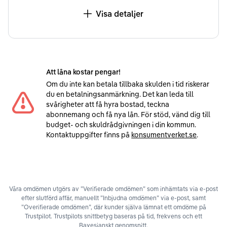
Visa detaljer
Att låna kostar pengar!
Om du inte kan betala tillbaka skulden i tid riskerar
du en betalningsanmärkning. Det kan leda till
svårigheter att få hyra bostad, teckna
abonnemang och få nya lån. För stöd, vänd dig till
budget- och skuldrådgivningen i din kommun.
Kontaktuppgifter finns på
konsumentverket.se
.
Våra omdömen utgörs av ”Verifierade omdömen” som inhämtats via e-post
efter slutförd affär, manuellt ”Inbjudna omdömen” via e-post, samt
”Overifierade omdömen”, där kunder själva lämnat ett omdöme på
Trustpilot. Trustpilots snittbetyg baseras på tid, frekvens och ett
Bayesianskt genomsnitt.