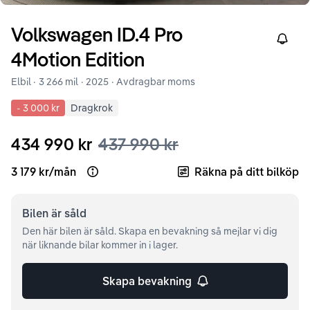
Volkswagen
ID.4
Pro
Right
4Motion Edition
Elbil ·
3 266 mil
·
2025
· Avdragbar moms
-
3 000 kr
Dragkrok
434 990 kr
437 990 kr
3 179 kr
/
mån
Räkna på ditt bilköp
Open loan example
Bilen är
såld
Den här bilen är såld. Skapa en bevakning så mejlar vi dig
när liknande bilar kommer in i lager.
Skapa bevakning