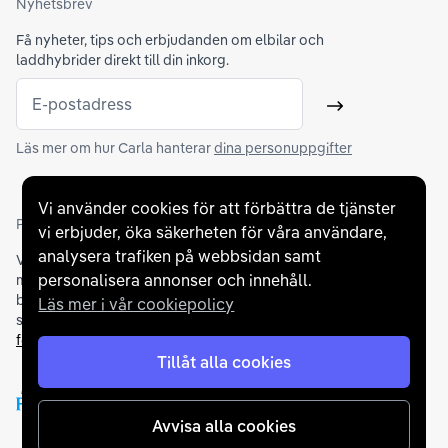
Nyhetsbrev
Få nyheter, tips och erbjudanden om elbilar och
laddhybrider direkt till din inkorg.
E-postadress
Skicka
Läs mer om hur Carla hanterar
dina personuppgifter
Vi använder cookies för att förbättra de tjänster
Partners och betallösningar
vi erbjuder, öka säkerheten för våra användare,
analysera trafiken på webbsidan samt
Vi samarbetar med
flertalet banker
för att erbjuda dig bästa
personalisera annonser och innehåll.
möjliga finansieringslösning och stödjer en rad olika
betalningsmetoder. För att du ska känna dig trygg vid ditt köp
Läs mer i vår cookiepolicy
samarbetar vi med Folksam och AutoConcept gällande
försäkringar och garantier
.
Tillåt alla cookies
Avvisa alla cookies