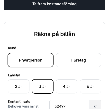
Ta fram kostnadsförslag
Räkna på billån
Kund
Privatperson
Företag
Lånetid
2 år
3 år
4 år
5 år
Kontantinsats
kr
Behöver vara minst