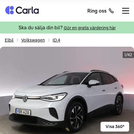
Tillbaka till startsidan
Ring oss
Öppn
Ska du sälja din bil?
Gör en gratis värdering här
Elbil
Volkswagen
ID.4
1/42
Visa 360°