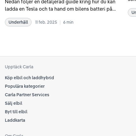
Nedan följer en detaljerad guide kring hur du kan
som
ladda en Tesla och ta hand om bilens batteri på
Un
kör
bästa sätt. Informationen är baserad på Teslas
dat
|
Underhåll
11 feb. 2025
6
min
rekommendationer samt våra egna erfarenheter
se 
kring elbilar. Notera att Tesla ibland uppdaterar
beh
sina rekommendationer, så det kan vara en bra idé
til
att kolla Teslas officiella supportsidor för den
din
senaste informationen.
att
som
Upptäck Carla
Köp elbil och laddhybrid
Populära kategorier
Carla Partner Services
Sälj elbil
Byt till elbil
Laddkarta