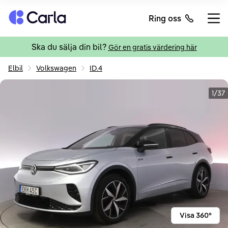
Tillbaka till startsidan
Ring oss
Öppn
Ska du sälja din bil?
Gör en gratis värdering här
Elbil
Volkswagen
ID.4
1/37
Visa 360°