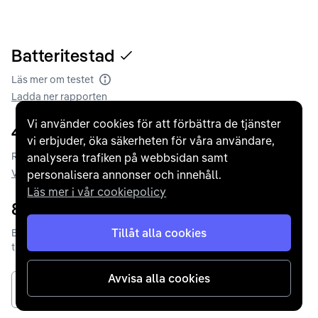
Batteritestad
Läs mer om testet
Batteritest
Ladda ner rapporten
Vi använder cookies för att förbättra de tjänster
493
km
vi erbjuder, öka säkerheten för våra användare,
Räckvidd enligt WLTP
analysera trafiken på webbsidan samt
Räckvidd enligt WLTP
Vad påverkar räckvidden?
personalisera annonser och innehåll.
Läs mer i vår cookiepolicy
82
kWh
Tillåt alla cookies
Batterikapacitet enligt
tillverkaren
Avvisa alla cookies
Se alla specifikationer