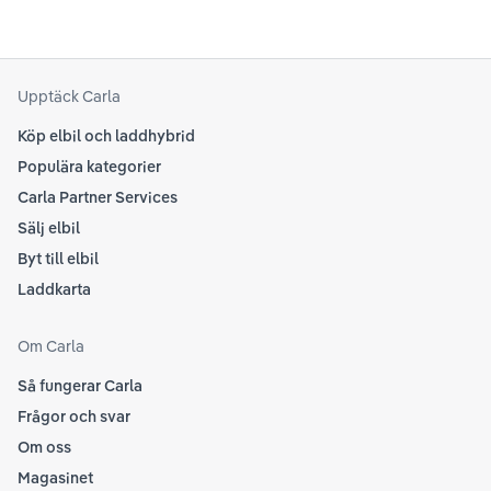
til
att kolla Teslas officiella supportsidor för den
din
senaste informationen.
att
som
Upptäck Carla
Köp elbil och laddhybrid
Populära kategorier
Carla Partner Services
Sälj elbil
Byt till elbil
Laddkarta
Om Carla
Så fungerar Carla
Frågor och svar
Om oss
Magasinet