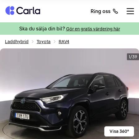
Tillbaka till startsidan
Ring oss
Öppn
Ska du sälja din bil?
Gör en gratis värdering här
Laddhybrid
Toyota
RAV4
1/39
Visa 360°