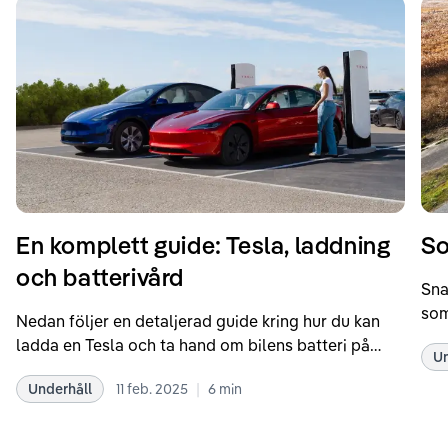
En komplett guide: Tesla, laddning
So
och batterivård
Sna
som
Nedan följer en detaljerad guide kring hur du kan
som
ladda en Tesla och ta hand om bilens batteri på
Un
kör
bästa sätt. Informationen är baserad på Teslas
dat
|
Underhåll
11 feb. 2025
6
min
rekommendationer samt våra egna erfarenheter
se 
kring elbilar. Notera att Tesla ibland uppdaterar
beh
sina rekommendationer, så det kan vara en bra idé