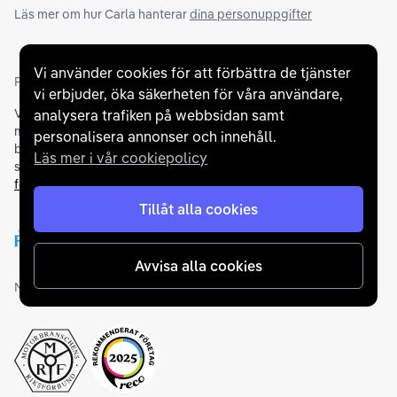
Läs mer om hur Carla hanterar
dina personuppgifter
Vi använder cookies för att förbättra de tjänster
Partners och betallösningar
vi erbjuder, öka säkerheten för våra användare,
Vi samarbetar med
flertalet banker
för att erbjuda dig bästa
analysera trafiken på webbsidan samt
möjliga finansieringslösning och stödjer en rad olika
personalisera annonser och innehåll.
betalningsmetoder. För att du ska känna dig trygg vid ditt köp
Läs mer i vår cookiepolicy
samarbetar vi med Folksam och AutoConcept gällande
försäkringar och garantier
.
Tillåt alla cookies
Avvisa alla cookies
Medlemskap och utmärkelser