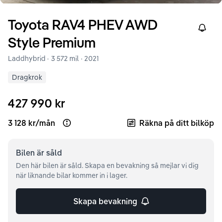
Toyota
RAV4
PHEV AWD
Right
Style Premium
Laddhybrid ·
3 572 mil
·
2021
Dragkrok
427 990 kr
3 128 kr
/
mån
Räkna på ditt bilköp
Open loan example
Bilen är
såld
Den här bilen är såld. Skapa en bevakning så mejlar vi dig
när liknande bilar kommer in i lager.
Skapa bevakning