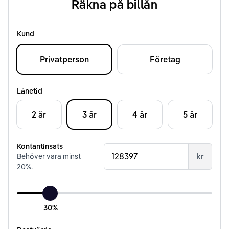
Räkna på billån
Kund
Privatperson
Företag
Lånetid
2 år
3 år
4 år
5 år
Kontantinsats
kr
Behöver vara minst
20
%.
30%