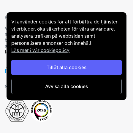
Partners och betallösningar
Vi använder cookies för att förbättra de tjänster
Vi samarbetar med
flertalet banker
för att erbjuda dig bästa
vi erbjuder, öka säkerheten för våra användare,
möjliga finansieringslösning och stödjer en rad olika
analysera trafiken på webbsidan samt
betalningsmetoder. För att du ska känna dig trygg vid ditt köp
personalisera annonser och innehåll.
samarbetar vi med Folksam och AutoConcept gällande
Läs mer i vår cookiepolicy
försäkringar och garantier
.
Tillåt alla cookies
Avvisa alla cookies
Medlemskap och utmärkelser