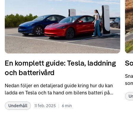
En komplett guide: Tesla, laddning
So
och batterivård
Sna
som
Nedan följer en detaljerad guide kring hur du kan
som
ladda en Tesla och ta hand om bilens batteri på
Un
kör
bästa sätt. Informationen är baserad på Teslas
dat
|
Underhåll
11 feb. 2025
6
min
rekommendationer samt våra egna erfarenheter
se 
kring elbilar. Notera att Tesla ibland uppdaterar
beh
sina rekommendationer, så det kan vara en bra idé
til
att kolla Teslas officiella supportsidor för den
din