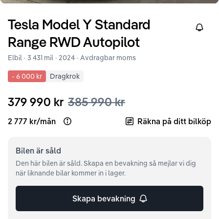
Tesla
Model Y
Standard
Right
Range RWD Autopilot
Elbil ·
3 431 mil
·
2024
· Avdragbar moms
-
6 000 kr
Dragkrok
379 990 kr
385 990 kr
2 777 kr
/
mån
Räkna på ditt bilköp
Open loan example
Bilen är
såld
Den här bilen är såld. Skapa en bevakning så mejlar vi dig
när liknande bilar kommer in i lager.
Skapa bevakning