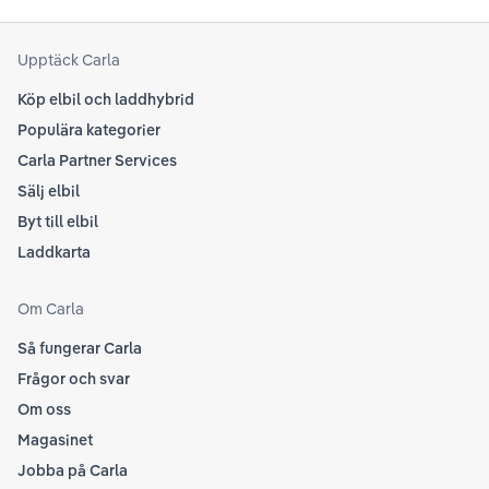
senaste informationen.
att
som
Upptäck Carla
Köp elbil och laddhybrid
Populära kategorier
Carla Partner Services
Sälj elbil
Byt till elbil
Laddkarta
Om Carla
Så fungerar Carla
Frågor och svar
Om oss
Magasinet
Jobba på Carla