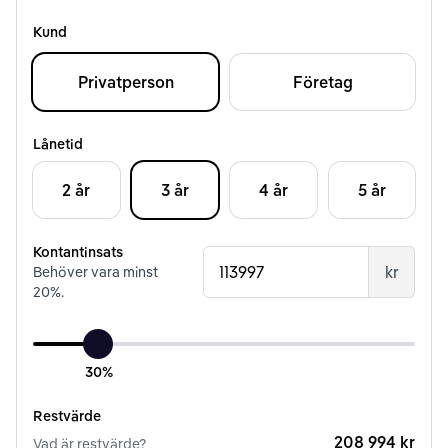
Kund
Privatperson
Företag
Lånetid
2 år
3 år
4 år
5 år
Kontantinsats
kr
Behöver vara minst
20
%.
30%
Restvärde
208 994 kr
Vad är restvärde?