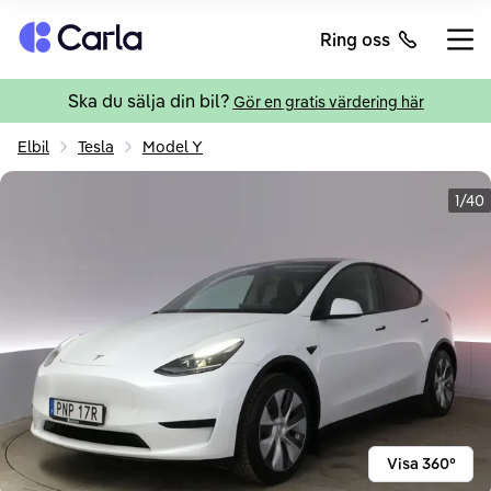
Tillbaka till startsidan
Ring oss
Öppn
Ska du sälja din bil?
Gör en gratis värdering här
Elbil
Tesla
Model Y
1/40
Visa 360°