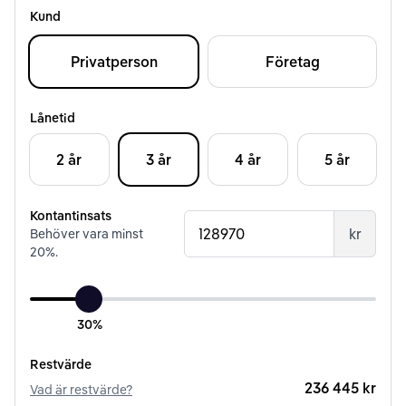
Kund
Privatperson
Företag
Lånetid
2 år
3 år
4 år
5 år
Kontantinsats
kr
Behöver vara minst
20
%.
30%
Restvärde
236 445 kr
Vad är restvärde?