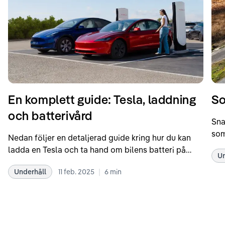
En komplett guide: Tesla, laddning
So
och batterivård
Sna
som
Nedan följer en detaljerad guide kring hur du kan
som
ladda en Tesla och ta hand om bilens batteri på
Un
kör
bästa sätt. Informationen är baserad på Teslas
dat
|
Underhåll
11 feb. 2025
6
min
rekommendationer samt våra egna erfarenheter
se 
kring elbilar. Notera att Tesla ibland uppdaterar
beh
sina rekommendationer, så det kan vara en bra idé
til
att kolla Teslas officiella supportsidor för den
din
senaste informationen.