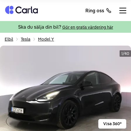
Tillbaka till startsidan
Ring oss
Öppn
Ska du sälja din bil?
Gör en gratis värdering här
Elbil
Tesla
Model Y
1/40
Visa 360°