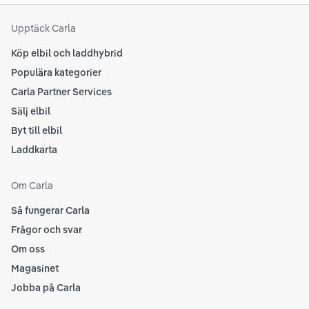
att
som
Upptäck Carla
Köp elbil och laddhybrid
Populära kategorier
Carla Partner Services
Sälj elbil
Byt till elbil
Laddkarta
Om Carla
Så fungerar Carla
Frågor och svar
Om oss
Magasinet
Jobba på Carla