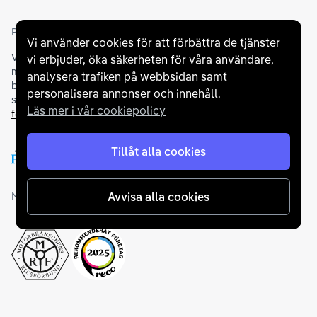
Partners och betallösningar
Vi använder cookies för att förbättra de tjänster
Vi samarbetar med
flertalet banker
för att erbjuda dig bästa
vi erbjuder, öka säkerheten för våra användare,
möjliga finansieringslösning och stödjer en rad olika
analysera trafiken på webbsidan samt
betalningsmetoder. För att du ska känna dig trygg vid ditt köp
personalisera annonser och innehåll.
samarbetar vi med Folksam och AutoConcept gällande
Läs mer i vår cookiepolicy
försäkringar och garantier
.
Tillåt alla cookies
Medlemskap och utmärkelser
Avvisa alla cookies