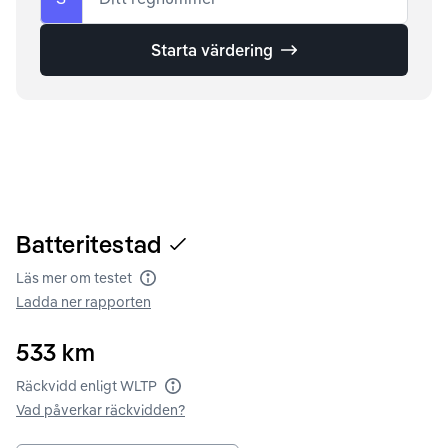
Starta värdering
Batteritestad
Läs mer om testet
Batteritest
Ladda ner rapporten
533
km
Räckvidd enligt WLTP
Räckvidd enligt WLTP
Vad påverkar räckvidden?