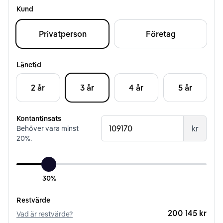
Kund
Privatperson
Företag
Lånetid
2 år
3 år
4 år
5 år
Kontantinsats
kr
Behöver vara minst
20
%.
30%
Restvärde
200 145 kr
Vad är restvärde?