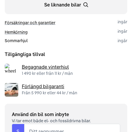
Se liknande bilar
ingår
Försäkringar och garantier
ingår
Hemkörning
Sommarhjul
ingår
Tillgängliga tillval
Begagnade vinterhjul
1 490 kr eller från 11 kr / mån
Förlängd bilgaranti
Från 5 990 kr eller 44 kr / mån
Använd din bil som inbyte
Vi tar emot både el- och fossildrivna bilar.
S
Ditt regnummer