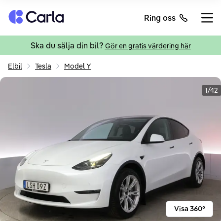
Tillbaka till startsidan
Ring oss
Öppn
Ska du sälja din bil?
Gör en gratis värdering här
Elbil
Tesla
Model Y
1/42
Visa 360°