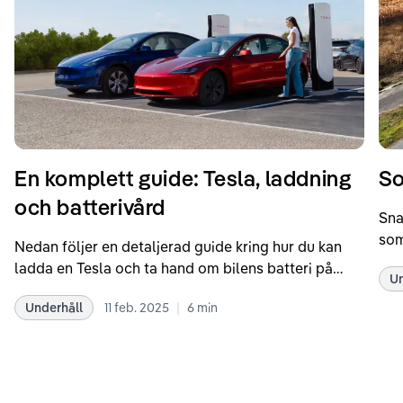
En komplett guide: Tesla, laddning
So
och batterivård
Sna
som
Nedan följer en detaljerad guide kring hur du kan
som
ladda en Tesla och ta hand om bilens batteri på
Un
kör
bästa sätt. Informationen är baserad på Teslas
dat
|
Underhåll
11 feb. 2025
6
min
rekommendationer samt våra egna erfarenheter
se 
kring elbilar. Notera att Tesla ibland uppdaterar
beh
sina rekommendationer, så det kan vara en bra idé
til
att kolla Teslas officiella supportsidor för den
din
senaste informationen.