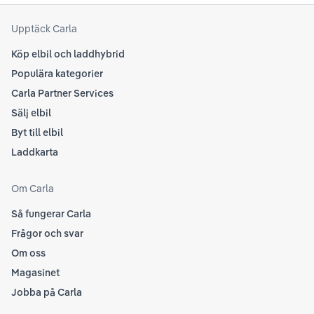
att
som
Upptäck Carla
Köp elbil och laddhybrid
Populära kategorier
Carla Partner Services
Sälj elbil
Byt till elbil
Laddkarta
Om Carla
Så fungerar Carla
Frågor och svar
Om oss
Magasinet
Jobba på Carla