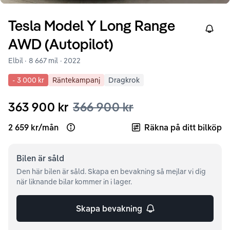
Tesla
Model Y
Long Range
Right
AWD (Autopilot)
Elbil ·
8 667 mil
·
2022
-
3 000 kr
Räntekampanj
Dragkrok
363 900 kr
366 900 kr
2 659 kr
/
mån
Räkna på ditt bilköp
Open loan example
Bilen är
såld
Den här bilen är såld. Skapa en bevakning så mejlar vi dig
när liknande bilar kommer in i lager.
Skapa bevakning