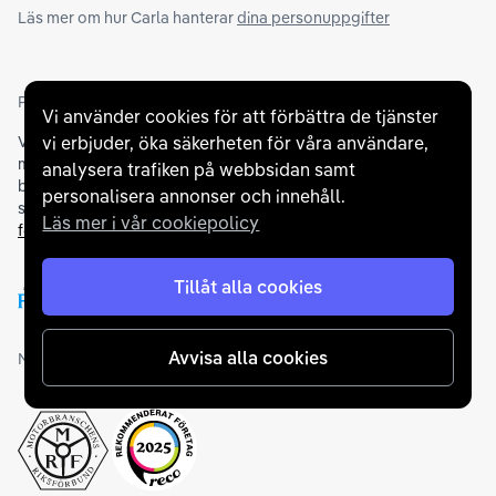
Läs mer om hur Carla hanterar
dina personuppgifter
Partners och betallösningar
Vi använder cookies för att förbättra de tjänster
vi erbjuder, öka säkerheten för våra användare,
Vi samarbetar med
flertalet banker
för att erbjuda dig bästa
möjliga finansieringslösning och stödjer en rad olika
analysera trafiken på webbsidan samt
betalningsmetoder. För att du ska känna dig trygg vid ditt köp
personalisera annonser och innehåll.
samarbetar vi med Folksam och AutoConcept gällande
Läs mer i vår cookiepolicy
försäkringar och garantier
.
Tillåt alla cookies
Avvisa alla cookies
Medlemskap och utmärkelser