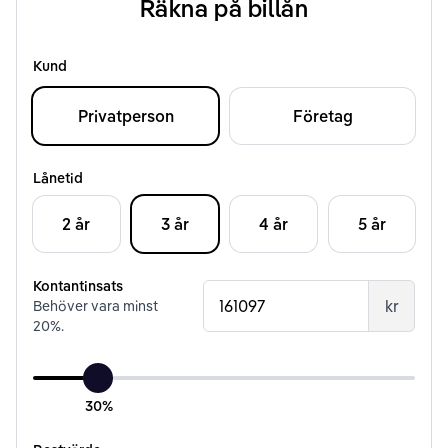
Räkna på billån
Kund
Privatperson
Företag
Lånetid
2 år
3 år
4 år
5 år
Kontantinsats
kr
Behöver vara minst
20
%.
30%