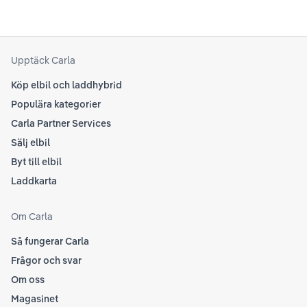
til
att kolla Teslas officiella supportsidor för den
din
senaste informationen.
att
som
Upptäck Carla
Köp elbil och laddhybrid
Populära kategorier
Carla Partner Services
Sälj elbil
Byt till elbil
Laddkarta
Om Carla
Så fungerar Carla
Frågor och svar
Om oss
Magasinet