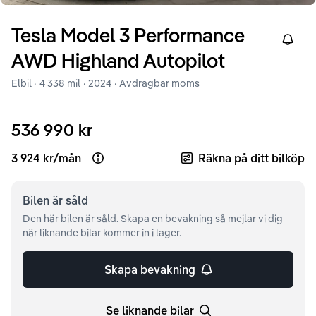
Tesla
Model 3
Performance
Right
AWD Highland Autopilot
Elbil ·
4 338 mil
·
2024
· Avdragbar moms
536 990 kr
3 924 kr
/
mån
Räkna på ditt bilköp
Open loan example
Bilen är
såld
Den här bilen är såld. Skapa en bevakning så mejlar vi dig
när liknande bilar kommer in i lager.
Skapa bevakning
Se liknande bilar