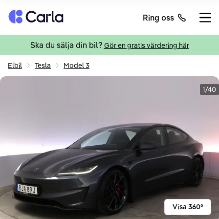
Tillbaka till startsidan
Ring oss
Öppn
Ska du sälja din bil?
Gör en gratis värdering här
Elbil
Tesla
Model 3
1/40
Visa 360°