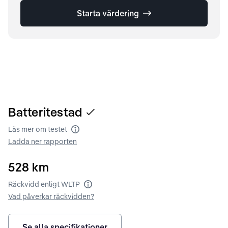
Starta värdering
Batteritestad
Läs mer om testet
Batteritest
Ladda ner rapporten
528
km
Räckvidd enligt WLTP
Räckvidd enligt WLTP
Vad påverkar räckvidden?
Se alla specifikationer