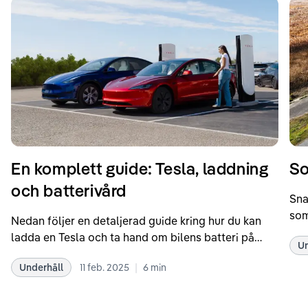
En komplett guide: Tesla, laddning
So
och batterivård
Sna
som
Nedan följer en detaljerad guide kring hur du kan
som
ladda en Tesla och ta hand om bilens batteri på
Un
kör
bästa sätt. Informationen är baserad på Teslas
dat
|
Underhåll
11 feb. 2025
6
min
rekommendationer samt våra egna erfarenheter
se 
kring elbilar. Notera att Tesla ibland uppdaterar
beh
sina rekommendationer, så det kan vara en bra idé