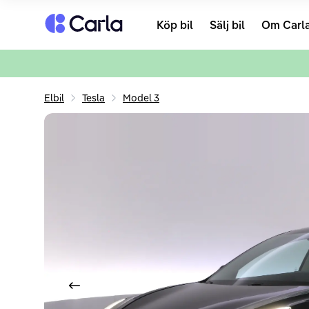
Tillbaka till startsidan
Köp bil
Sälj bil
Om Carl
Elbil
Tesla
Model 3
Visa föregående bild