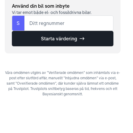
Använd din bil som inbyte
Vi tar emot både el- och fossildrivna bilar.
S
Ditt regnummer
Starta värdering
Våra omdömen utgörs av ”Verifierade omdömen” som inhämtats via e-
post efter slutförd affär, manuellt ”Inbjudna omdömen” via e-post,
samt ”Overifierade omdömen”, där kunder själva lämnat ett omdöme
på Trustpilot. Trustpilots snittbetyg baseras på tid, frekvens och ett
Bayesianskt genomsnitt.