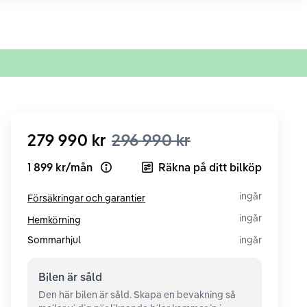
279 990 kr
296 990 kr
1 899 kr
/
mån
Räkna på ditt bilköp
Open loan example
ingår
Försäkringar och garantier
ingår
Hemkörning
Sommarhjul
ingår
Bilen är
såld
Den här bilen är såld. Skapa en bevakning så