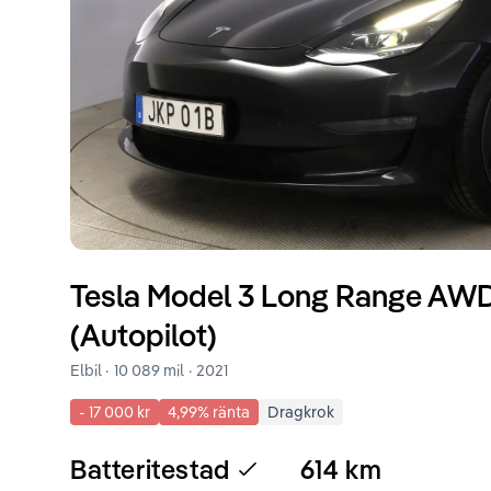
Tesla
Model 3
Long Range AWD 
(Autopilot)
Elbil ·
10 089 mil
·
2021
-
17 000 kr
4,99
% ränta
Dragkrok
Batteritestad
614
km