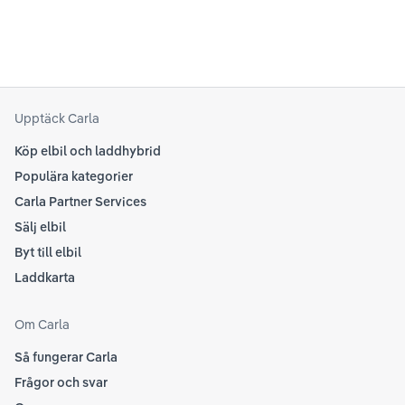
se 
kring elbilar. Notera att Tesla ibland uppdaterar
beh
sina rekommendationer, så det kan vara en bra idé
til
att kolla Teslas officiella supportsidor för den
din
senaste informationen.
att
som
Upptäck Carla
Köp elbil och laddhybrid
Populära kategorier
Carla Partner Services
Sälj elbil
Byt till elbil
Laddkarta
Om Carla
Så fungerar Carla
Frågor och svar