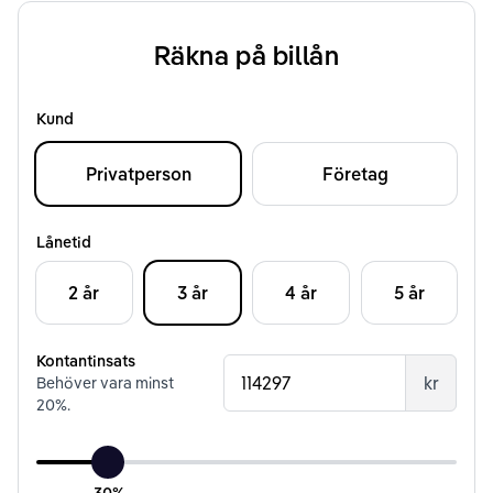
Räkna på billån
Kund
Privatperson
Företag
Lånetid
2 år
3 år
4 år
5 år
Kontantinsats
kr
Behöver vara minst
20
%.