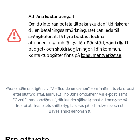
Att låna kostar pengar!
Om du inte kan betala tillbaka skulden i tid riskerar
du en betalningsanmärkning. Det kan leda till
svårigheter att få hyra bostad, teckna
abonnemang och få nya lån. För stöd, vänd dig till
budget- och skuldrådgivningen i din kommun.
Kontaktuppgifter finns på
konsumentverket.se
.
Våra omdömen utgörs av ”Verifierade omdömen” som inhämtats via e-post
efter slutförd affär, manuellt ”Inbjudna omdömen” via e-post, samt
”Overifierade omdömen”, där kunder själva lämnat ett omdöme på
Trustpilot. Trustpilots snittbetyg baseras på tid, frekvens och ett
Bayesianskt genomsnitt.
Bra att veta