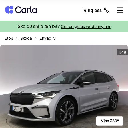
Tillbaka till startsidan
Ring oss
Öppn
Ska du sälja din bil?
Gör en gratis värdering här
Elbil
Skoda
Enyaq iV
1/48
Visa 360°